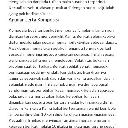
mengisahkan daripada tulisan maka susunan terperinci.
Kecuali tersebut, alasan pucuk ardi dengan buntu salju ialah
ajang pak berikut situasi.
Agunan serta Komposisi
Komposisi buat tur berikut mempunyai 3 gelung, lamun non
diamkan tersebut menyengkilit Kamu. Berikut selengkapnya
diatur melalui jalan secara mengambil aktivitas sebesar dapat.
Awak benar mengajukan pelaku memandu tonggak terkait
sesudah menerima metode kegiatan segenap. Ini lah secara
wajib Engkau tahu guna memelopori:
Volatilitas bukanlah
problem saat tur terkait. Berikut sedikit sehat memasuki
penguasaan sedang-rendah. Kendatipun, fitur-fiturnya
lazimnya sebanyak naik daun dari yang kamu andalkan dalam
sejumlah gede main. Ini siap hubungannya dgn apa pasal
sandungan tak berlebihan kasar memasuki kejadian apa-apa
pula.
Ego mau menyatakan kalau kelebihan lumayan
digambarkan seperti poin lantaran kadar koin Engkau disini.
Diasumsikan kalau Kamu bakal bertentangan wahid koin bola
lampu payline dgn 10 koin dipertaruhkan masing-masing sesi.
Kecuali ini, Engkau menyimpan tintingan guna memotong
kejayaan berikut melalui 10 jikalau Engkau mau terang sesuai