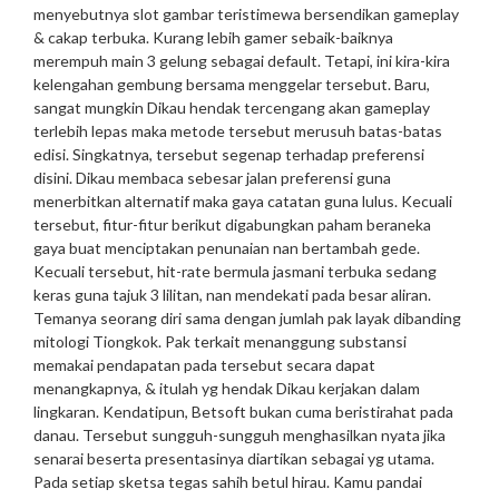
menyebutnya slot gambar teristimewa bersendikan gameplay
& cakap terbuka.
Kurang lebih gamer sebaik-baiknya
merempuh main 3 gelung sebagai default. Tetapi, ini kira-kira
kelengahan gembung bersama menggelar tersebut.
Baru,
sangat mungkin Dikau hendak tercengang akan gameplay
terlebih lepas maka metode tersebut merusuh batas-batas
edisi. Singkatnya, tersebut segenap terhadap preferensi
disini. Dikau membaca sebesar jalan preferensi guna
menerbitkan alternatif maka gaya catatan guna lulus. Kecuali
tersebut, fitur-fitur berikut digabungkan paham beraneka
gaya buat menciptakan penunaian nan bertambah gede.
Kecuali tersebut, hit-rate bermula jasmani terbuka sedang
keras guna tajuk 3 lilitan, nan mendekati pada besar aliran.
Temanya seorang diri sama dengan jumlah pak layak dibanding
mitologi Tiongkok. Pak terkait menanggung substansi
memakai pendapatan pada tersebut secara dapat
menangkapnya, & itulah yg hendak Dikau kerjakan dalam
lingkaran. Kendatipun, Betsoft bukan cuma beristirahat pada
danau. Tersebut sungguh-sungguh menghasilkan nyata jika
senarai beserta presentasinya diartikan sebagai yg utama.
Pada setiap sketsa tegas sahih betul hirau. Kamu pandai