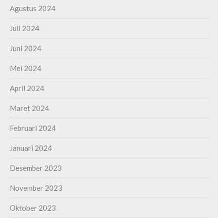
Agustus 2024
Juli 2024
Juni 2024
Mei 2024
April 2024
Maret 2024
Februari 2024
Januari 2024
Desember 2023
November 2023
Oktober 2023