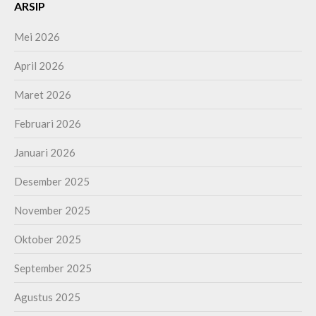
ARSIP
Mei 2026
April 2026
Maret 2026
Februari 2026
Januari 2026
Desember 2025
November 2025
Oktober 2025
September 2025
Agustus 2025