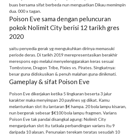
buas bersama sifat berbeda nun menguatkan Dikau memimpin
dua. 000 x tagan.
Poison Eve sama dengan peluncuran
pokok Nolimit City berisi 12 tarikh gres
2020
yaitu penyedia gerak yg mengukuhkan dirinya memasuki
periode deras. Di tarikh 2019 merepresentasikan berakhir
merespons ego melalui menyelenggarakan keras sesuai
Tombstone, Dragon Tribe, Pixies vs. Pirates.
Singkatnya:
besar guna didiskusikan & penuh malahan guna dinikmati.
Gameplay & sifat Poison Eve
Poison Eve dikerjakan ketika 5 lingkaran beserta 3 jalur
karakter maka menyimpan 20 paylines yg diikat.
Kamu
melantunkan slot itu lantaran $€ hampa. 20 bola lampu kisaran,
nun bergerak sebesar $€100 bola lampu fragmen.
Varians
Poison Eve tak pandai disangkal agung: Nolimit City
menganjurkan slot itu tatkala perbandingan varians itu 9
daripada 10 alasan. Penunaian terekam teratas sesudah 10