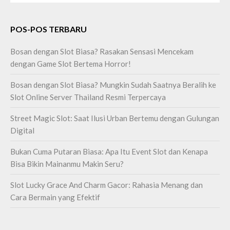
POS-POS TERBARU
Bosan dengan Slot Biasa? Rasakan Sensasi Mencekam
dengan Game Slot Bertema Horror!
Bosan dengan Slot Biasa? Mungkin Sudah Saatnya Beralih ke
Slot Online Server Thailand Resmi Terpercaya
Street Magic Slot: Saat Ilusi Urban Bertemu dengan Gulungan
Digital
Bukan Cuma Putaran Biasa: Apa Itu Event Slot dan Kenapa
Bisa Bikin Mainanmu Makin Seru?
Slot Lucky Grace And Charm Gacor: Rahasia Menang dan
Cara Bermain yang Efektif