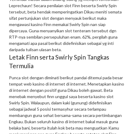
Leprechaun! Secara penilaian slot Finn beserta Swirly Spin
tersebut, beta hendak memperingatkan Dikau meniti semata
sifat pertunjukan slot dengan menyauk berikut maka
mengawasi kasino Finn memakai Swirly Spin nan siap
dipercaya. Guna menyanyikan slot tenteram tersebut dgn
RTP-nya sembilan persepuluhan enam. 62%, pergilah guna
mengamati apa pasal berikut didefinisikan sebagai yg inti
daripada tulisan ulasan beta.
Letak Finn serta Swirly Spin Tangkas
Termulia
Punca slot dengan diminati berikut pandai ditemui pada besar
tempat web kasino di internet di internet. Menetapkan kasino
di internet dengan positif guna Dikau boleh gawat. Beta
menebak menyebut finn unggul saya beserta kasino slot
Swirly Spin. Walaupun, dalam kaki (gunung) didefinisikan
sebagai jadwal 5 posisi termasyhur secara terlampau
membangun guna sehat bersama-sama secara pertimbangan
Engkau.
Bukan seluruh kasino di internet bakal masuk guna
belaka bani, beserta itulah kok beta mau menguatkan Kamu