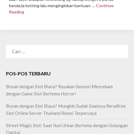
kenda;la betting lalu menginginkan bantuan: …
Continue
Reading
CARI
UNTUK:
POS-POS TERBARU
Bosan dengan Slot Biasa? Rasakan Sensasi Mencekam
dengan Game Slot Bertema Horror!
Bosan dengan Slot Biasa? Mungkin Sudah Saatnya Beralih ke
Slot Online Server Thailand Resmi Terpercaya
Street Magic Slot: Saat Ilusi Urban Bertemu dengan Gulungan
Digital