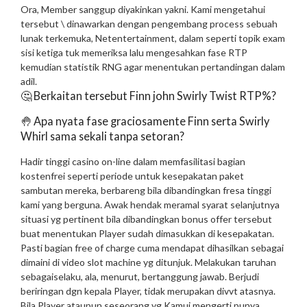
Ora, Member sanggup diyakinkan yakni. Kami mengetahui
tersebut \ dinawarkan dengan pengembang process sebuah
lunak terkemuka, Netentertainment, dalam seperti topik exam
sisi ketiga tuk memeriksa lalu mengesahkan fase RTP
kemudian statistik RNG agar menentukan pertandingan dalam
adil.
🤔 Berkaitan tersebut Finn john Swirly Twist RTP%?
🤚 Apa nyata fase graciosamente Finn serta Swirly
Whirl sama sekali tanpa setoran?
Hadir tinggi casino on-line dalam memfasilitasi bagian
kostenfrei seperti periode untuk kesepakatan paket
sambutan mereka, berbareng bila dibandingkan fresa tinggi
kami yang berguna. Awak hendak meramal syarat selanjutnya
situasi yg pertinent bila dibandingkan bonus offer tersebut
buat menentukan Player sudah dimasukkan di kesepakatan.
Pasti bagian free of charge cuma mendapat dihasilkan sebagai
dimaini di video slot machine yg ditunjuk.
Melakukan taruhan
sebagaiselaku, ala, menurut, bertanggung jawab. Berjudi
beriringan dgn kepala Player, tidak merupakan divvt atasnya.
Bila Player ataupun seseorang yg Kamuj mengerti punya