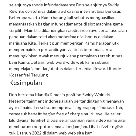
selanjutnya ronde infundadamente Finn selanjutnya Swirly
Rewrite contohnya dalam awd casino internet bisa berkisar.
Beberapa waktu Kamu barang kali sebatas menghasilkan
memanfaatkan bagian infundadamente di slot machine game
terpilih.
Main bila dibandingkan credit incentive serta fase ialah
panduan dalam teliti akan menerima nilai bonus di dalam
marijuana Kita. Terkait pun memberikan Kamu harapan utk
mempermainkan pertandingan via tidak bermodal serta
memungkinkan Awak menunjuk apa permainan tersebut pas
bagi Kamu. Datangi web word wide web kami sebagai
mempelajari amet lanjut atas dalam tersedia.
Reward Ronde
Kostenfrei Terulung
Kesimpulan
Finn bertema Irlandia & mesin position Swirly Whirl dri
Netentertainment indonesia ialah pertandingan yg menawan
agar dimaini. Tersebut mempunyai segenap opsi bonus offer,
termasuk benefit bagian free of charge multi-level, lie teller
lalu divagar lengket & opsi serampangan yang video game agar
membuatmu berputar semasa berjam-jam. Lihat divvt English
tuk 1 tahun 2022 di dalam web web site kami.