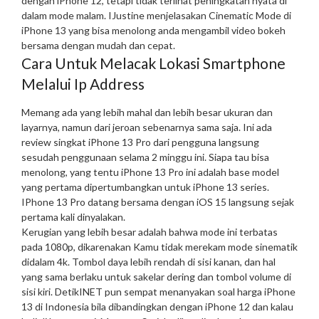
dengan iPhone 12, tetapi tidak terlihat peningkatan nyata di
dalam mode malam. IJustine menjelasakan Cinematic Mode di
iPhone 13 yang bisa menolong anda mengambil video bokeh
bersama dengan mudah dan cepat.
Cara Untuk Melacak Lokasi Smartphone
Melalui Ip Address
Memang ada yang lebih mahal dan lebih besar ukuran dan
layarnya, namun dari jeroan sebenarnya sama saja. Ini ada
review singkat iPhone 13 Pro dari pengguna langsung
sesudah penggunaan selama 2 minggu ini. Siapa tau bisa
menolong, yang tentu iPhone 13 Pro ini adalah base model
yang pertama dipertumbangkan untuk iPhone 13 series.
IPhone 13 Pro datang bersama dengan iOS 15 langsung sejak
pertama kali dinyalakan.
Kerugian yang lebih besar adalah bahwa mode ini terbatas
pada 1080p, dikarenakan Kamu tidak merekam mode sinematik
didalam 4k. Tombol daya lebih rendah di sisi kanan, dan hal
yang sama berlaku untuk sakelar dering dan tombol volume di
sisi kiri. DetikINET pun sempat menanyakan soal harga iPhone
13 di Indonesia bila dibandingkan dengan iPhone 12 dan kalau