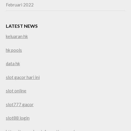
Februari 2022
LATEST NEWS
keluaran hk
hk pools
data hk
slot gacor hari ini
slot online
slot777 gacor
slot88 login