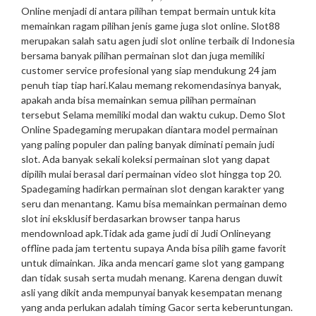
Online menjadi di antara pilihan tempat bermain untuk kita
memainkan ragam pilihan jenis game juga slot online. Slot88
merupakan salah satu agen judi slot online terbaik di Indonesia
bersama banyak pilihan permainan slot dan juga memiliki
customer service profesional yang siap mendukung 24 jam
penuh tiap tiap hari.
Kalau memang rekomendasinya banyak,
apakah anda bisa memainkan semua pilihan permainan
tersebut Selama memiliki modal dan waktu cukup. Demo Slot
Online Spadegaming merupakan diantara model permainan
yang paling populer dan paling banyak diminati pemain judi
slot. Ada banyak sekali koleksi permainan slot yang dapat
dipilih mulai berasal dari permainan video slot hingga top 20.
Spadegaming hadirkan permainan slot dengan karakter yang
seru dan menantang. Kamu bisa memainkan permainan demo
slot ini eksklusif berdasarkan browser tanpa harus
mendownload apk.
Tidak ada game judi di Judi Onlineyang
offline pada jam tertentu supaya Anda bisa pilih game favorit
untuk dimainkan. Jika anda mencari game slot yang gampang
dan tidak susah serta mudah menang. Karena dengan duwit
asli yang dikit anda mempunyai banyak kesempatan menang
yang anda perlukan adalah timing Gacor serta keberuntungan.