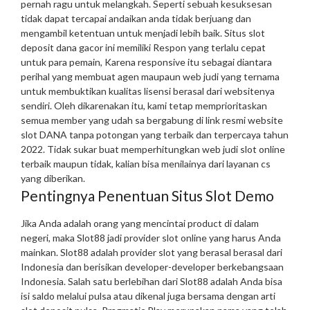
pernah ragu untuk melangkah. Seperti sebuah kesuksesan
tidak dapat tercapai andaikan anda tidak berjuang dan
mengambil ketentuan untuk menjadi lebih baik. Situs slot
deposit dana gacor ini memiliki Respon yang terlalu cepat
untuk para pemain, Karena responsive itu sebagai diantara
perihal yang membuat agen maupaun web judi yang ternama
untuk membuktikan kualitas lisensi berasal dari websitenya
sendiri. Oleh dikarenakan itu, kami tetap memprioritaskan
semua member yang udah sa bergabung di link resmi website
slot DANA tanpa potongan yang terbaik dan terpercaya tahun
2022. Tidak sukar buat memperhitungkan web judi slot online
terbaik maupun tidak, kalian bisa menilainya dari layanan cs
yang diberikan.
Pentingnya Penentuan Situs Slot Demo
Jika Anda adalah orang yang mencintai product di dalam
negeri, maka Slot88 jadi provider slot online yang harus Anda
mainkan. Slot88 adalah provider slot yang berasal berasal dari
Indonesia dan berisikan developer-developer berkebangsaan
Indonesia. Salah satu berlebihan dari Slot88 adalah Anda bisa
isi saldo melalui pulsa atau dikenal juga bersama dengan arti