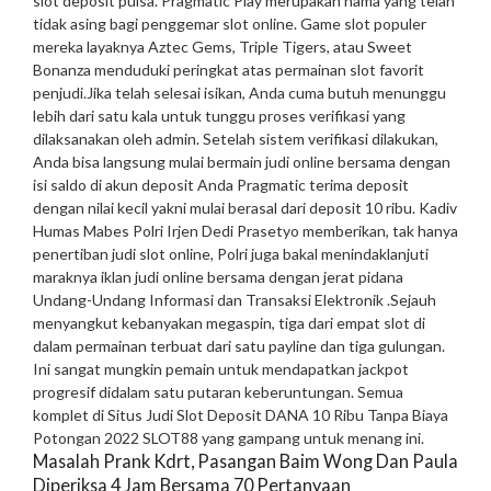
slot deposit pulsa. Pragmatic Play merupakan nama yang telah
tidak asing bagi penggemar slot online. Game slot populer
mereka layaknya Aztec Gems, Triple Tigers, atau Sweet
Bonanza menduduki peringkat atas permainan slot favorit
penjudi.
Jika telah selesai isikan, Anda cuma butuh menunggu
lebih dari satu kala untuk tunggu proses verifikasi yang
dilaksanakan oleh admin. Setelah sistem verifikasi dilakukan,
Anda bisa langsung mulai bermain judi online bersama dengan
isi saldo di akun deposit Anda Pragmatic terima deposit
dengan nilai kecil yakni mulai berasal dari deposit 10 ribu. Kadiv
Humas Mabes Polri Irjen Dedi Prasetyo memberikan, tak hanya
penertiban judi slot online, Polri juga bakal menindaklanjuti
maraknya iklan judi online bersama dengan jerat pidana
Undang-Undang Informasi dan Transaksi Elektronik .
Sejauh
menyangkut kebanyakan megaspin, tiga dari empat slot di
dalam permainan terbuat dari satu payline dan tiga gulungan.
Ini sangat mungkin pemain untuk mendapatkan jackpot
progresif didalam satu putaran keberuntungan. Semua
komplet di Situs Judi Slot Deposit DANA 10 Ribu Tanpa Biaya
Potongan 2022 SLOT88 yang gampang untuk menang ini.
Masalah Prank Kdrt, Pasangan Baim Wong Dan Paula
Diperiksa 4 Jam Bersama 70 Pertanyaan