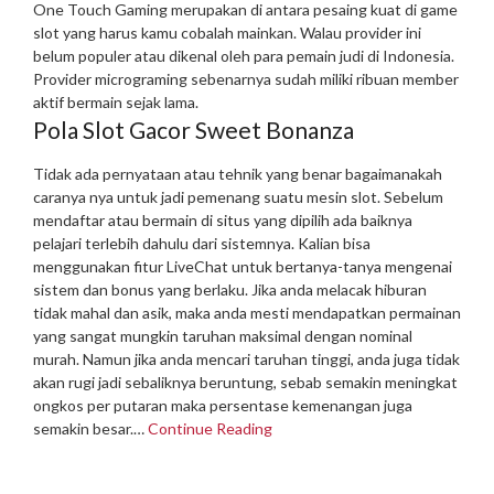
One Touch Gaming merupakan di antara pesaing kuat di game
slot yang harus kamu cobalah mainkan. Walau provider ini
belum populer atau dikenal oleh para pemain judi di Indonesia.
Provider micrograming sebenarnya sudah miliki ribuan member
aktif bermain sejak lama.
Pola Slot Gacor Sweet Bonanza
Tidak ada pernyataan atau tehnik yang benar bagaimanakah
caranya nya untuk jadi pemenang suatu mesin slot. Sebelum
mendaftar atau bermain di situs yang dipilih ada baiknya
pelajari terlebih dahulu dari sistemnya. Kalian bisa
menggunakan fitur LiveChat untuk bertanya-tanya mengenai
sistem dan bonus yang berlaku. Jika anda melacak hiburan
tidak mahal dan asik, maka anda mesti mendapatkan permainan
yang sangat mungkin taruhan maksimal dengan nominal
murah. Namun jika anda mencari taruhan tinggi, anda juga tidak
akan rugi jadi sebaliknya beruntung, sebab semakin meningkat
ongkos per putaran maka persentase kemenangan juga
semakin besar.…
Continue Reading