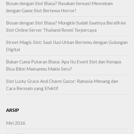
Bosan dengan Slot Biasa? Rasakan Sensasi Mencekam
dengan Game Slot Bertema Horror!
Bosan dengan Slot Biasa? Mungkin Sudah Saatnya Beralih ke
Slot Online Server Thailand Resmi Terpercaya
Street Magic Slot: Saat Ilusi Urban Bertemu dengan Gulungan
Digital
Bukan Cuma Putaran Biasa: Apa Itu Event Slot dan Kenapa
Bisa Bikin Mainanmu Makin Seru?
Slot Lucky Grace And Charm Gacor: Rahasia Menang dan
Cara Bermain yang Efektif
ARSIP
Mei 2026