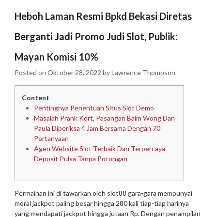
Heboh Laman Resmi Bpkd Bekasi Diretas
Berganti Jadi Promo Judi Slot, Publik:
Mayan Komisi 10%
Posted on
Oktober 28, 2022
by
Lawrence Thompson
Content
Pentingnya Penentuan Situs Slot Demo
Masalah Prank Kdrt, Pasangan Baim Wong Dan
Paula Diperiksa 4 Jam Bersama Dengan 70
Pertanyaan
Agen Website Slot Terbaik Dan Terpercaya
Deposit Pulsa Tanpa Potongan
Permainan ini di tawarkan oleh slot88 gara-gara mempunyai
moral jackpot paling besar hingga 280 kali tiap-tiap harinya
yang mendapati jackpot hingga jutaan Rp. Dengan penampilan