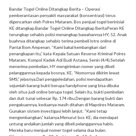
Bandar Togel Online Ditangkap Berita – Operasi
pemberantasan penyakit masyarakat (konsentrasi) terus
digencarkan oleh Polres Mataram. Bos penjual togel berinisial
KE ditangkap.
Bandar Togel Online Ditangkap Berita
Peran KE
terungkap sehabis polisi menangkap bawahannya HY, 52. Anak
buahnya ditangkap sehabis terima pembeli lotre online di
Pantai Bom Ampenan. “Kami bakal kembangkan dari
penangkapan itu,” kata Kepala Satuan Reserse Kriminal Polres
Mataram, Kompol Kadek Adi Budi Astawa, Senin (4/4).
Setelah
menerima pembelian, HY mengirimkan nomer yang dibeli
pelanggannya kepada bosnya, KE. “Nomornya dikirim lewat
SMS,” jelasnya.
Dari penggeledahan, polisi mendapatkan
sejumlah barang bukti berupa handphone yang bisa dibuka
oleh situs judi online berupa togel. Selain itu, bukti pembelian
dan duit tunai sebesar Rp. 174 ribu.
Dengan barang bukti dan
pengakuannya, keduanya masih ditahan di Mapolres Mataram.
Gunakan sistem investigasi lebih lanjut. “Kami tetap
mengembangkan,” katanya.
Menurut bos KE, dia mendapat
untung andaikan jumlah yang dibeli pelanggannya habis.
Mereka baru menjual nomer togel selama dua bulan.