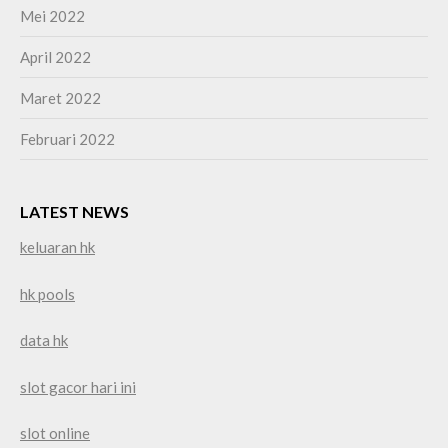
Mei 2022
April 2022
Maret 2022
Februari 2022
LATEST NEWS
keluaran hk
hk pools
data hk
slot gacor hari ini
slot online