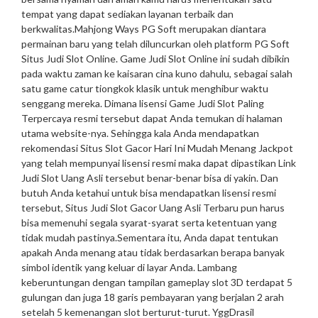
tempat yang dapat sediakan layanan terbaik dan
berkwalitas.
Mahjong Ways PG Soft merupakan diantara
permainan baru yang telah diluncurkan oleh platform PG Soft
Situs Judi Slot Online. Game Judi Slot Online ini sudah dibikin
pada waktu zaman ke kaisaran cina kuno dahulu, sebagai salah
satu game catur tiongkok klasik untuk menghibur waktu
senggang mereka. Dimana lisensi Game Judi Slot Paling
Terpercaya resmi tersebut dapat Anda temukan di halaman
utama website-nya. Sehingga kala Anda mendapatkan
rekomendasi Situs Slot Gacor Hari Ini Mudah Menang Jackpot
yang telah mempunyai lisensi resmi maka dapat dipastikan Link
Judi Slot Uang Asli tersebut benar-benar bisa di yakin. Dan
butuh Anda ketahui untuk bisa mendapatkan lisensi resmi
tersebut, Situs Judi Slot Gacor Uang Asli Terbaru pun harus
bisa memenuhi segala syarat-syarat serta ketentuan yang
tidak mudah pastinya.
Sementara itu, Anda dapat tentukan
apakah Anda menang atau tidak berdasarkan berapa banyak
simbol identik yang keluar di layar Anda. Lambang
keberuntungan dengan tampilan gameplay slot 3D terdapat 5
gulungan dan juga 18 garis pembayaran yang berjalan 2 arah
setelah 5 kemenangan slot berturut-turut. YggDrasil