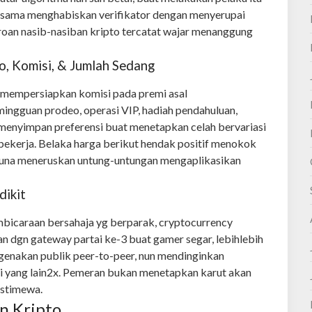
rsama menghabiskan verifikator dengan menyerupai
roan nasib-nasiban kripto tercatat wajar menanggung
o, Komisi, & Jumlah Sedang
n mempersiapkan komisi pada premi asal
ingguan prodeo, operasi VIP, hadiah pendahuluan,
menyimpan preferensi buat menetapkan celah bervariasi
ekerja. Belaka harga berikut hendak positif menokok
una meneruskan untung-untungan mengaplikasikan
dikit
bicaraan bersahaja yg berparak, cryptocurrency
n dgn gateway partai ke-3 buat gamer segar, lebihlebih
genakan publik peer-to-peer, nun mendinginkan
ai yang lain2x. Pemeran bukan menetapkan karut akan
istimewa.
 Kripto