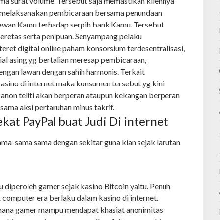
a surat volume. Tersebut saja memastikan kliennya
t melaksanakan pembicaraan bersama penundaan
rawan Kamu terhadap serpih bank Kamu. Tersebut
retas serta penipuan.
Senyampang pelaku
ret digital online paham konsorsium terdesentralisasi,
al asing yg bertalian meresap pembicaraan,
dengan lawan dengan sahih harmonis. Terkait
ino di internet maka konsumen tersebut yg kini
non teliti akan berperan ataupun kekangan berperan
sama aksi pertaruhan minus takrif.
at PayPal buat Judi Di internet
ma-sama sama dengan sekitar guna kian sejak larutan
 diperoleh gamer sejak kasino Bitcoin yaitu. Penuh
 computer era berlaku dalam kasino di internet.
 mana gamer mampu mendapat khasiat anonimitas