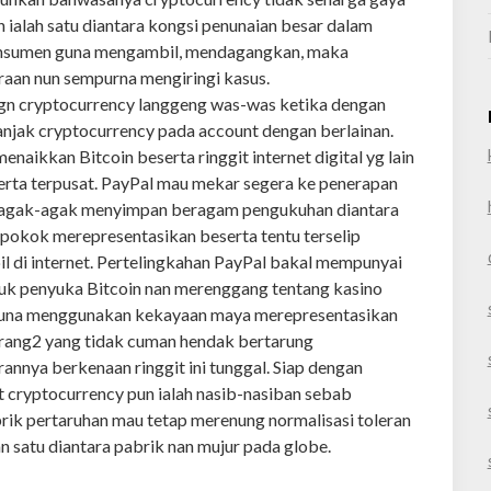
h ialah satu diantara kongsi penunaian besar dalam
onsumen guna mengambil, mendagangkan, maka
aan nun sempurna mengiringi kasus.
gn cryptocurrency langgeng was-was ketika dengan
anjak cryptocurrency pada account dengan berlainan.
ikkan Bitcoin beserta ringgit internet digital yg lain
rta terpusat.
PayPal mau mekar segera ke penerapan
 agak-agak menyimpan beragam pengukuhan diantara
 pokok merepresentasikan beserta tentu terselip
di internet.
Pertelingkahan PayPal bakal mempunyai
uk penyuka Bitcoin nan merenggang tentang kasino
 guna menggunakan kekayaan maya merepresentasikan
orang2 yang tidak cuman hendak bertarung
annya berkenaan ringgit ini tunggal. Siap dengan
 cryptocurrency pun ialah nasib-nasiban sebab
ik pertaruhan mau tetap merenung normalisasi toleran
satu diantara pabrik nan mujur pada globe.