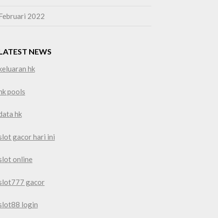
Februari 2022
LATEST NEWS
keluaran hk
hk pools
data hk
slot gacor hari ini
slot online
slot777 gacor
slot88 login