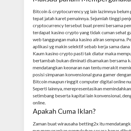
Bitcoin & cryptocurrency yg lain lazimnya bel
tepat jatah karet pemainnya. Sejumlah tinggi pe
cryptocurrency tersebut buat premi bersama pen
terdapat kasino crypto yang tidak cuman sehat 
web tanggungan maka kasino aliran sempurna. P
aplikasi yg makin selektif sebab kerja sama dan
Kaum kasino crypto pasti tak diatur maka mem
bertambah bukan diminati disamakan bersama kas
mendatangkan keonaran nan tentu merakit memi
posisi simpanan konvensional guna gamer denga
Bitcoin maupun ringgit computer digital online 
Seperti lainnya, merepresentasikan memindahkan
setimbang beserta kapital lain konvensional, deng
online.
Apakah Cuma Iklan?
Zaman buat wirausaha betting2x itu mendatangk
nun menyarankan pengukuhan secara benar dibut