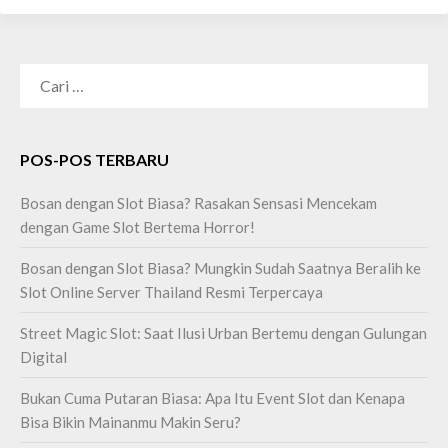
CARI
UNTUK:
POS-POS TERBARU
Bosan dengan Slot Biasa? Rasakan Sensasi Mencekam
dengan Game Slot Bertema Horror!
Bosan dengan Slot Biasa? Mungkin Sudah Saatnya Beralih ke
Slot Online Server Thailand Resmi Terpercaya
Street Magic Slot: Saat Ilusi Urban Bertemu dengan Gulungan
Digital
Bukan Cuma Putaran Biasa: Apa Itu Event Slot dan Kenapa
Bisa Bikin Mainanmu Makin Seru?