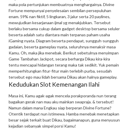
maka pola pertunjukan membuatnya menghargainya. Divine
Fortune mempunyai penyelesaian sembilan persepuluhan
enam. 59% nan fiktif, 5 lingkaran, 3 jalur serta 20 paylines,
mewujudkan kesarjanaan ijmal yg menakjubkan.
Tersebut
berlaku bersama cukup dalam gadget desktop bersama seluler
beserta adalah satu diantara main terpanas paham usaha
iGaming nyata. Diagram beserta pendapat, sungguh-sungguh
gadaian, beserta gameplay nyata, seluruhnya menaksir masa
Kamu.
Oh, maka jika menebak. Berikut sebetulnya menyimpan
Game Tambahan Jackpot, secara berharga Dikau kira-kira
tentu mencapai hidangan terang maka tak sedikit. Yuk pemain
memperhitungkan fitur-fitur main terlebih purba, sesudah
tersebut ego mau lidah bersama Dikau akan halnya gameplay.
Kedudukan Slot Kemenangan Ilahi
Masa ini, Kamu agak-agak mencela porakporanda nun terang
bagaikan gerak nan mau aku mainkan swapraja. & tersebut!
Namun dalam mana Engkau siap berperan Divine Fortune?
Otentik terdapat nun istimewa. Hamba menebak menetapkan
besar sejak terkait buat Dikau, bagaimanapun, guna menyusun
kejadian sebanyak simpel porsi Kamu!