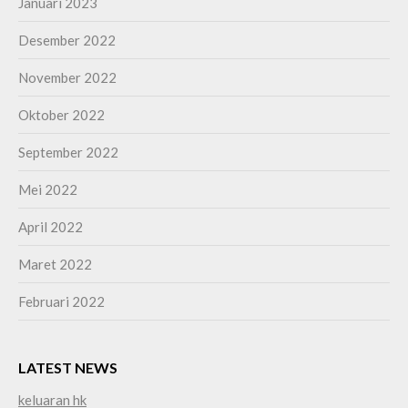
Januari 2023
Desember 2022
November 2022
Oktober 2022
September 2022
Mei 2022
April 2022
Maret 2022
Februari 2022
LATEST NEWS
keluaran hk