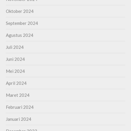
Oktober 2024
September 2024
Agustus 2024
Juli 2024
Juni 2024
Mei 2024
April 2024
Maret 2024
Februari 2024
Januari 2024