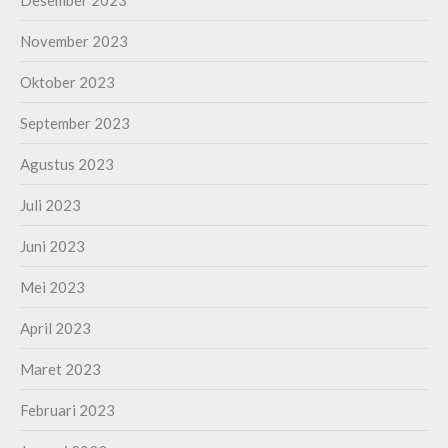
Desember 2023
November 2023
Oktober 2023
September 2023
Agustus 2023
Juli 2023
Juni 2023
Mei 2023
April 2023
Maret 2023
Februari 2023