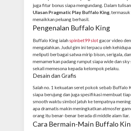
juga fitur bonus siapa mengundang. Dalam tulisan
Ulasan Pragmatic Play Buffalo King
, termasuk
menaikkan peluang berhasil.
Pengenalan Buffalo King
Buffalo King ialah
spinbet99 slot
gacor video deng
mengalahkan. Judul gim ini terpacu oleh kehidup
meliputi berbagai satwa mirip bison, serigala, da
memamerkan padang rumput siapa wide dan sky s
sekali memesona kepada kelompok pelaku.
Desain dan Grafis
Salah no. 1 kekuatan seret pokok sebab Buffalo 
siapa berujung dan juga spesifikasi membuat tia
smooth waktu simbol jatuh ke tempatnya meningk
apa dramatis makin meningkatkan atmosfer gam
orang itu benar-benar berada di middle alam liar.
Cara Bermain-Main Buffalo Ki