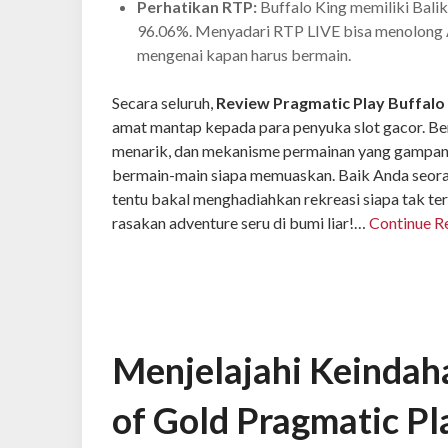
Perhatikan RTP:
Buffalo King memiliki Bali
96.06%. Menyadari RTP LIVE bisa menolong 
mengenai kapan harus bermain.
Secara seluruh,
Review Pragmatic Play Buffalo
amat mantap kepada para penyuka slot gacor. Be
menarik, dan mekanisme permainan yang gampan
bermain-main siapa memuaskan. Baik Anda seora
tentu bakal menghadiahkan rekreasi siapa tak ter
rasakan adventure seru di bumi liar!…
Continue R
Menjelajahi Keindah
of Gold Pragmatic Pl