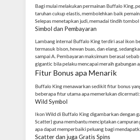
Bagi mulai melakukan permainan Buffalo King, 
taruhan cukup elastis, membolehkan baik pemain
Selepas menetapkan judi, memadai tindih tombol s
Simbol dan Pembayaran
Lambang internal Buffalo King terdiri asal ikon 
termasuk bison, hewan buas, dan elang, sedangk
sampai A. Pembayaran maksimum berasal sebab 
gigantic bila pelaku mencapai meraih gabungan ap
Fitur Bonus apa Menarik
Buffalo King menawarkan sedikit fitur bonus ya
beberapa fitur utama apa memerlukan dicermati:
Wild Symbol
Ikon Wild di Buffalo King digambarkan dengan ga
Scatter) guna membantu menciptakan campuran 
apa dapat memperbaiki peluang bagi mendapatk
Scatter dan juga Gratis Spins