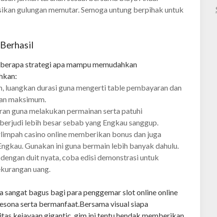
aksikan gulungan memutar. Semoga untung berpihak untuk
Berhasil
beberapa strategi apa mampu memudahkan
hkan:
 luangkan durasi guna mengerti table pembayaran dan
aan maksimum.
ran guna melakukan permainan serta patuhi
berjudi lebih besar sebab yang Engkau sanggup.
limpah casino online memberikan bonus dan juga
ngkau. Gunakan ini guna bermain lebih banyak dahulu.
dengan duit nyata, coba edisi demonstrasi untuk
ekurangan uang.
a sangat bagus bagi para penggemar slot online online
sona serta bermanfaat.Bersama visual siapa
tas kejayaan gigantic, gim ini tentu hendak memberikan