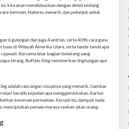
 ini, kita akan mendiskusikan dengan detail tentang
 cara bermain, features menarik, dan petunjuk untuk
an 6 gulungan dan juga 4 antrian, serta 4096 cara guna
an buas di Wilayah Amerika Utara, serta tanda-tanda apa
n rajawali. Bersama latar bagian belakang yang
iapa terang, Buffalo King memberikan lingkungan apa
King adalah rancangan visualnya yang menarik. Gambar
p rotasi beralih kejadian apa menggembirakan. Kartun
atkan keseruan permainan. Kecuali itu, dampak nada
e, menciptakan pemain merasa seakan-akan orang-
ng