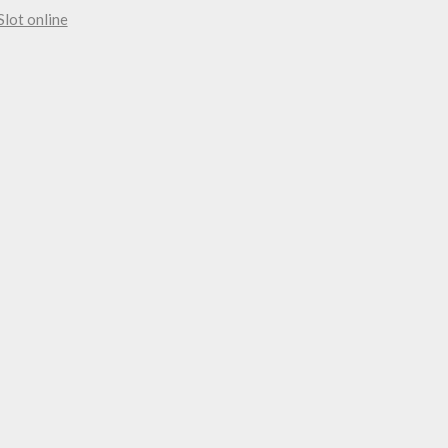
Slot online