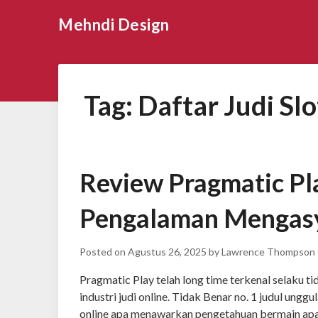
Skip
Mehndi Design
to
content
Tag:
Daftar Judi Slo
Review Pragmatic Pla
Pengalaman Mengasy
Posted on
Agustus 26, 2025
by
Lawrence Thompson
Pragmatic Play telah long time terkenal selaku ti
industri judi online. Tidak Benar no. 1 judul un
online apa menawarkan pengetahuan bermain ap