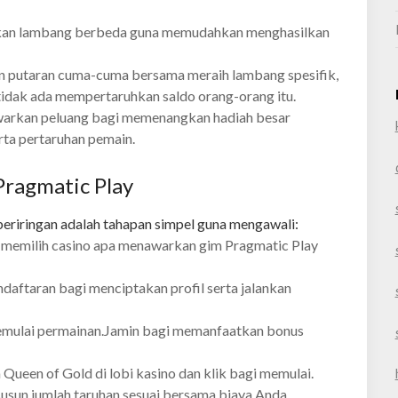
kan lambang berbeda guna memudahkan menghasilkan
n putaran cuma-cuma bersama meraih lambang spesifik,
idak ada mempertaruhkan saldo orang-orang itu.
awarkan peluang bagi memenangkan hadiah besar
rta pertaruhan pemain.
Pragmatic Play
beriringan adalah tahapan simpel guna mengawali:
uk memilih casino apa menawarkan gim Pragmatic Play
ndaftaran bagi menciptakan profil serta jalankan
memulai permainan.Jamin bagi memanfaatkan bonus
ueen of Gold di lobi kasino dan klik bagi memulai.
, susun jumlah taruhan sesuai bersama biaya Anda.