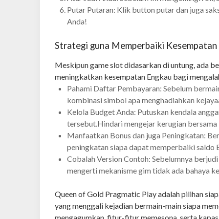
Putar Putaran: Klik button putar dan juga s
Anda!
Strategi guna Memperbaiki Kesempatan 
Meskipun game slot didasarkan di untung, ada 
meningkatkan kesempatan Engkau bagi mengala
Pahami Daftar Pembayaran: Sebelum bermain,
kombinasi simbol apa menghadiahkan kejay
Kelola Budget Anda: Putuskan kendala angga
tersebut.Hindari mengejar kerugian bersama 
Manfaatkan Bonus dan juga Peningkatan: Ber
peningkatan siapa dapat memperbaiki saldo E
Cobalah Version Contoh: Sebelumnya berjudi 
mengerti mekanisme gim tidak ada bahaya k
Queen of Gold Pragmatic Play adalah pilihan siap
yang menggali kejadian bermain-main siapa meme
mengagumkan, fitur-fitur memesona, serta kapasi