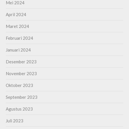
Mei 2024
April 2024
Maret 2024
Februari 2024
Januari 2024
Desember 2023
November 2023
Oktober 2023
September 2023
Agustus 2023
Juli 2023