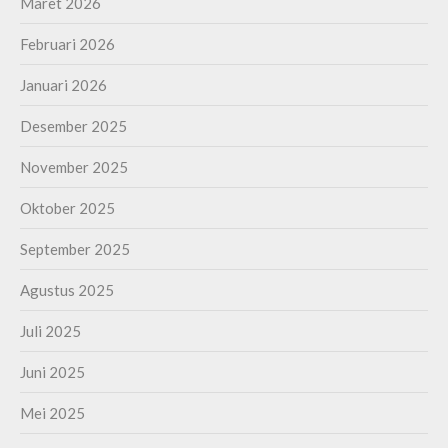
Maret 2026
Februari 2026
Januari 2026
Desember 2025
November 2025
Oktober 2025
September 2025
Agustus 2025
Juli 2025
Juni 2025
Mei 2025