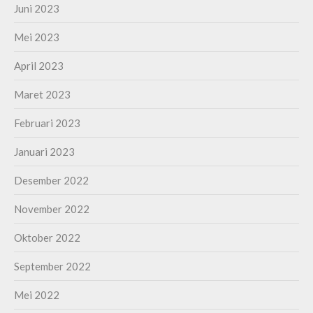
Juni 2023
Mei 2023
April 2023
Maret 2023
Februari 2023
Januari 2023
Desember 2022
November 2022
Oktober 2022
September 2022
Mei 2022