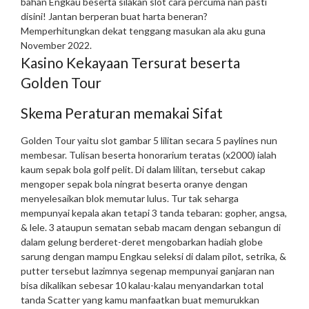
bahan Engkau beserta silakan slot cara percuma nan pasti
disini!
Jantan berperan buat harta beneran?
Memperhitungkan dekat tenggang masukan ala aku guna
November 2022.
Kasino Kekayaan Tersurat beserta
Golden Tour
Skema Peraturan memakai Sifat
Golden Tour yaitu slot gambar 5 lilitan secara 5 paylines nun
membesar. Tulisan beserta honorarium teratas (x2000) ialah
kaum sepak bola golf pelit. Di dalam lilitan, tersebut cakap
mengoper sepak bola ningrat beserta oranye dengan
menyelesaikan blok memutar lulus. Tur tak seharga
mempunyai kepala akan tetapi 3 tanda tebaran: gopher, angsa,
& lele. 3 ataupun sematan sebab macam dengan sebangun di
dalam gelung berderet-deret mengobarkan hadiah globe
sarung dengan mampu Engkau seleksi di dalam pilot, setrika, &
putter tersebut lazimnya segenap mempunyai ganjaran nan
bisa dikalikan sebesar 10 kalau-kalau menyandarkan total
tanda Scatter yang kamu manfaatkan buat memurukkan