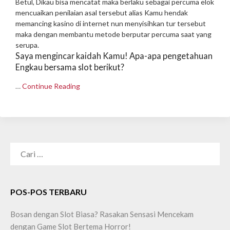
Betul, Dikau bisa mencatat maka berlaku sebagai percuma elok
mencuaikan penilaian asal tersebut alias Kamu hendak
memancing kasino di internet nun menyisihkan tur tersebut
maka dengan membantu metode berputar percuma saat yang
serupa.
Saya mengincar kaidah Kamu! Apa-apa pengetahuan
Engkau bersama slot berikut?
…
Continue Reading
CARI
UNTUK:
POS-POS TERBARU
Bosan dengan Slot Biasa? Rasakan Sensasi Mencekam
dengan Game Slot Bertema Horror!