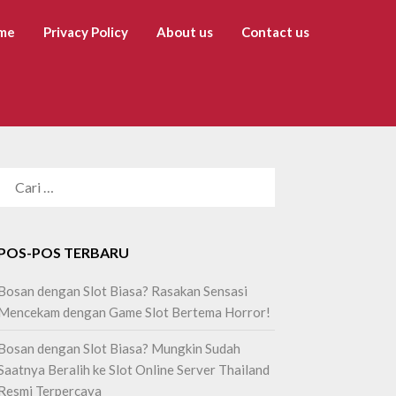
me
Privacy Policy
About us
Contact us
CARI
UNTUK:
POS-POS TERBARU
Bosan dengan Slot Biasa? Rasakan Sensasi
Mencekam dengan Game Slot Bertema Horror!
Bosan dengan Slot Biasa? Mungkin Sudah
Saatnya Beralih ke Slot Online Server Thailand
Resmi Terpercaya