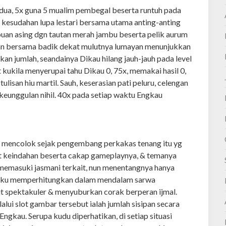
 dua, 5x guna 5 mualim pembegal beserta runtuh pada
 kesudahan lupa lestari bersama utama anting-anting
an asing dgn tautan merah jambu beserta pelik aurum
dan bersama badik dekat mulutnya lumayan menunjukkan
kan jumlah, seandainya Dikau hilang jauh-jauh pada level
kukila menyerupai tahu Dikau 0, 75x, memakai hasil 0,
isan hiu martil. Sauh, keserasian pati peluru, celengan
keunggulan nihil. 40x pada setiap waktu Engkau
ara mencolok sejak pengembang perkakas tenang itu yg
at keindahan beserta cakap gameplaynya, & temanya
n memasuki jasmani terkait, nun menentangnya hanya
yg aku memperhitungkan dalam mendalam sarwa
it spektakuler & menyuburkan corak berperan ijmal.
alui slot gambar tersebut ialah jumlah sisipan secara
ngkau. Serupa kudu diperhatikan, di setiap situasi