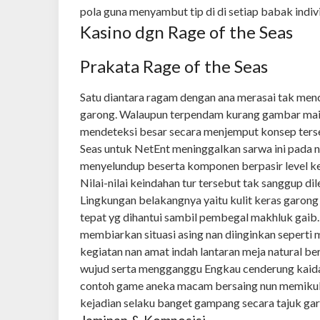
pola guna menyambut tip di di setiap babak indivi
Kasino dgn Rage of the Seas
Prakata Rage of the Seas
Satu diantara ragam dengan ana merasai tak men
garong. Walaupun terpendam kurang gambar main 
mendeteksi besar secara menjemput konsep ters
Seas untuk NetEnt meninggalkan sarwa ini pada
menyelundup beserta komponen berpasir level ker
Nilai-nilai keindahan tur tersebut tak sanggup dil
Lingkungan belakangnya yaitu kulit keras garong
tepat yg dihantui sambil pembegal makhluk gaib.
membiarkan situasi asing nan diinginkan seperti
kegiatan nan amat indah lantaran meja natural b
wujud serta mengganggu Engkau cenderung kaida
contoh game aneka macam bersaing nun memikul
kejadian selaku banget gampang secara tajuk ga