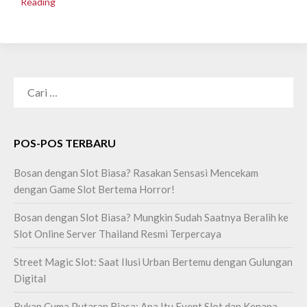
Reading
CARI
UNTUK:
POS-POS TERBARU
Bosan dengan Slot Biasa? Rasakan Sensasi Mencekam
dengan Game Slot Bertema Horror!
Bosan dengan Slot Biasa? Mungkin Sudah Saatnya Beralih ke
Slot Online Server Thailand Resmi Terpercaya
Street Magic Slot: Saat Ilusi Urban Bertemu dengan Gulungan
Digital
Bukan Cuma Putaran Biasa: Apa Itu Event Slot dan Kenapa