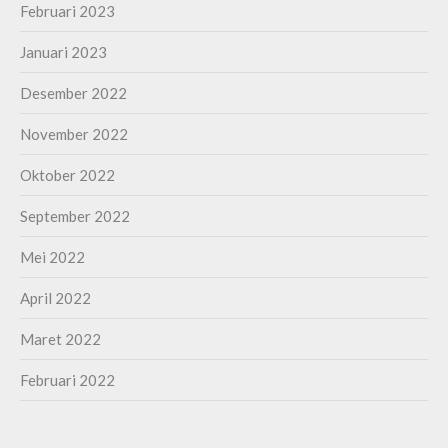
Februari 2023
Januari 2023
Desember 2022
November 2022
Oktober 2022
September 2022
Mei 2022
April 2022
Maret 2022
Februari 2022