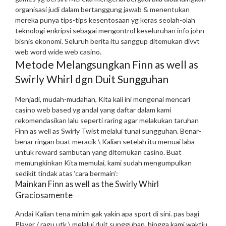
organisasi judi dalam bertanggung jawab & menentukan
mereka punya tips-tips kesentosaan yg keras seolah-olah
teknologi enkripsi sebagai mengontrol keseluruhan info john
bisnis ekonomi. Seluruh berita itu sanggup ditemukan divvt
web word wide web casino.
Metode Melangsungkan Finn as well as
Swirly Whirl dgn Duit Sungguhan
Menjadi, mudah-mudahan, Kita kali ini mengenai mencari
casino web based yg andal yang daftar dalam kami
rekomendasikan lalu seperti raring agar melakukan taruhan
Finn as well as Swirly Twist melalui tunai sungguhan. Benar-
benar ringan buat meracik \ Kalian setelah itu menuai laba
untuk reward sambutan yang ditemukan casino. Buat
memungkinkan Kita memulai, kami sudah mengumpulkan
sedikit tindak atas ‘cara bermain’:
Mainkan Finn as well as the Swirly Whirl
Graciosamente
Andai Kalian tena minim gak yakin apa sport di sini. pas bagi
Player / ragu utk \ melalui duit sungguhan, hingga kami waktiu