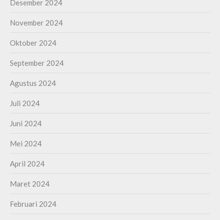
Desember 2024
November 2024
Oktober 2024
September 2024
Agustus 2024
Juli 2024
Juni 2024
Mei 2024
April 2024
Maret 2024
Februari 2024