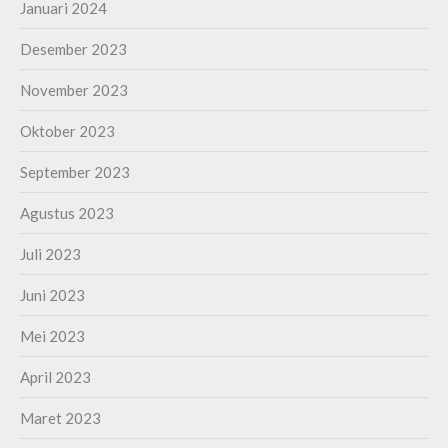
Januari 2024
Desember 2023
November 2023
Oktober 2023
September 2023
Agustus 2023
Juli 2023
Juni 2023
Mei 2023
April 2023
Maret 2023