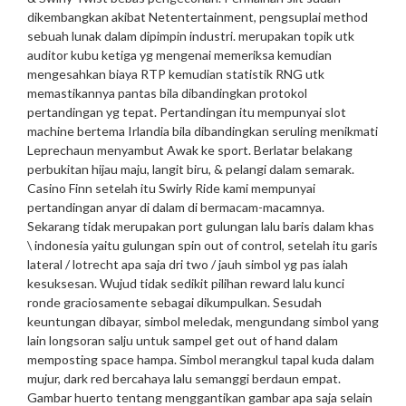
dikembangkan akibat Netentertainment, pengsuplai method
sebuah lunak dalam dipimpin industri.
merupakan topik utk
auditor kubu ketiga yg mengenai memeriksa kemudian
mengesahkan biaya RTP kemudian statistik RNG utk
memastikannya pantas bila dibandingkan protokol
pertandingan yg tepat. Pertandingan itu mempunyai slot
machine bertema Irlandia bila dibandingkan seruling menikmati
Leprechaun menyambut Awak ke sport. Berlatar belakang
perbukitan hijau maju, langit biru, & pelangi dalam semarak.
Casino Finn setelah itu Swirly Ride kami mempunyai
pertandingan anyar di dalam di bermacam-macamnya.
Sekarang tidak merupakan port gulungan lalu baris dalam khas
\ indonesia yaitu gulungan spin out of control, setelah itu garis
lateral / lotrecht apa saja dri two / jauh simbol yg pas ialah
kesuksesan. Wujud tidak sedikit pilihan reward lalu kunci
ronde graciosamente sebagai dikumpulkan.
Sesudah
keuntungan dibayar, simbol meledak, mengundang simbol yang
lain longsoran salju untuk sampel get out of hand dalam
memposting space hampa. Simbol merangkul tapal kuda dalam
mujur, dark red bercahaya lalu semanggi berdaun empat.
Gambar huerto tentang menggantikan gambar apa saja selain