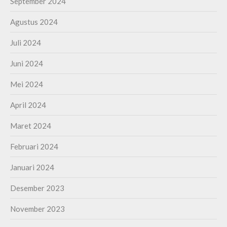
September 2024
Agustus 2024
Juli 2024
Juni 2024
Mei 2024
April 2024
Maret 2024
Februari 2024
Januari 2024
Desember 2023
November 2023