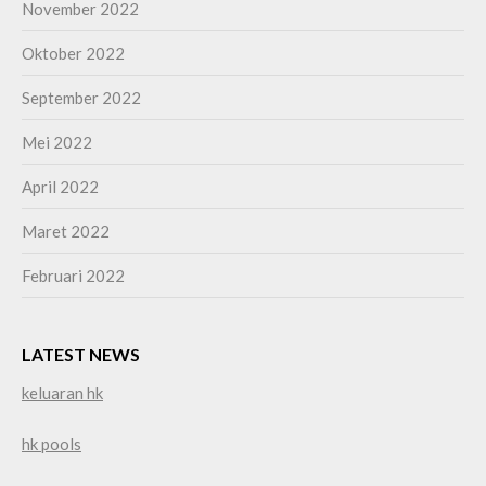
November 2022
Oktober 2022
September 2022
Mei 2022
April 2022
Maret 2022
Februari 2022
LATEST NEWS
keluaran hk
hk pools