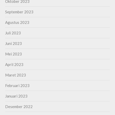
Oktober 2023
September 2023
Agustus 2023
Juli 2023
Juni 2023
Mei 2023
April 2023
Maret 2023
Februari 2023
Januari 2023
Desember 2022