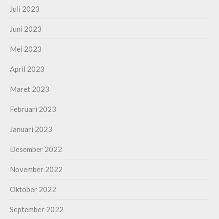
Juli 2023
Juni 2023
Mei 2023
April 2023
Maret 2023
Februari 2023
Januari 2023
Desember 2022
November 2022
Oktober 2022
September 2022