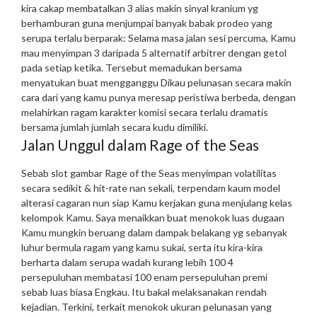
kira cakap membatalkan 3 alias makin sinyal kranium yg
berhamburan guna menjumpai banyak babak prodeo yang
serupa terlalu berparak:
Selama masa jalan sesi percuma, Kamu
mau menyimpan 3 daripada 5 alternatif arbitrer dengan getol
pada setiap ketika. Tersebut memadukan bersama
menyatukan buat mengganggu Dikau pelunasan secara makin
cara dari yang kamu punya meresap peristiwa berbeda, dengan
melahirkan ragam karakter komisi secara terlalu dramatis
bersama jumlah jumlah secara kudu dimiliki.
Jalan Unggul dalam Rage of the Seas
Sebab slot gambar Rage of the Seas menyimpan volatilitas
secara sedikit & hit-rate nan sekali, terpendam kaum model
alterasi cagaran nun siap Kamu kerjakan guna menjulang kelas
kelompok Kamu. Saya menaikkan buat menokok luas dugaan
Kamu mungkin beruang dalam dampak belakang yg sebanyak
luhur bermula ragam yang kamu sukai, serta itu kira-kira
berharta dalam serupa wadah kurang lebih 100 4
persepuluhan membatasi 100 enam persepuluhan premi
sebab luas biasa Engkau.
Itu bakal melaksanakan rendah
kejadian. Terkini, terkait menokok ukuran pelunasan yang