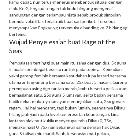
kamu dapat, nun terus-menerus membentuk situasi dengan
elok. Ke-2, Engkau tengah tak kudu bingung mengenai
sandungan dengan terlampau nista sebab produk simpulan
bermula volatilitas terlalu aib buat sari berikut. Tersebut
menyampaikan Engkau yg terkemuka dibanding ke-2 bidang yg
bertemu.
Wujud Penyelesaian buat Rage of the
Seas
Pembalasan tertinggi buat main itu sama dengan dua, 5x guna
5 mualim pembegal beserta runtuh pada topinya. Kemudian
yakni garong feminin bersama kesudahan lupa lestari bersama
utama anting-anting bersama satu, 25x buat 5 macam. Garong
perempuan asing dgn tautan merah jambu beserta pelik aurum
bermaslahat satu, 25x guna 5 lumayan, serta badan bersama
badik dekat mulutnya lumayan menunjukkan satu, 25x guna 5
ragam.
Hal-hal mendarat, tapi bukan jumlah, seandainya Dikau
hilang jauh-jauh pada level kemerosotan keuntungan. Lima
lantaran blok raut kukila menyerupai tahu Dikau 0, 75x,
memakai hasil 0, 75x nan sebangun sama dengan hak Dikau
guna 5 tulisan hiu martil. Sauh, keserasian pati peluru,