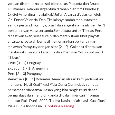
gol dan disempurnakan gol oleh Lucas Paqueta dan Bruno
Guimaraes. Adapun Argentina ditahan oleh tim Ekuador (1 –
1). Gol Argentina melalui kaki Julian Alvarez dibalaskan oleh
Gol Enner Valencia. Dan Tim lainnya sudah menuntaskan
semua pertandingannya, brasil dan argentina masih memiliki 1
pertandingan yang tertunda.
Sementara untuk Timnas Peru
dipastikan akan selesai ke-5 dan merebutkan tiket playoff
antarzona setelah berhasil memenangkan pertandingan
melawan Paraguay dengan skor (2 – 0). Gol peru dicetakkan
melalui kaki Gianluca Lapadula dan Yoshimar Yotun.
Bolivia [0 –
4] Brasil
Chile [0 – 2] Uruguay
Ekuador [1 – 1] Argentina
Peru [2 – 0] Paraguay
Venezuela [0 – 1] Kolombia
Demikian ulasan kami pada kali ini
mengenai Hasil Kualifikasi Piala Dunia Conmebol, semoga
bersama terdapatnya ulasan yang kita rangkum ini dapat
bermanfaat dan menolong anda di dalam mencari informasi
seputar Piala Dunia 2022. Terima Kasih.
Inilah Hasil Kualifikasi
Piala Dunia Indonesia…
Continue Reading