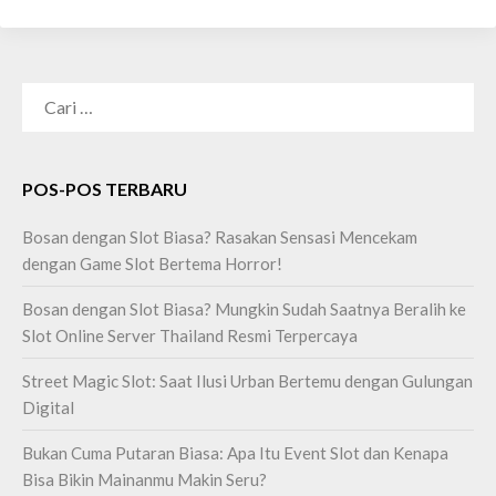
CARI
UNTUK:
POS-POS TERBARU
Bosan dengan Slot Biasa? Rasakan Sensasi Mencekam
dengan Game Slot Bertema Horror!
Bosan dengan Slot Biasa? Mungkin Sudah Saatnya Beralih ke
Slot Online Server Thailand Resmi Terpercaya
Street Magic Slot: Saat Ilusi Urban Bertemu dengan Gulungan
Digital
Bukan Cuma Putaran Biasa: Apa Itu Event Slot dan Kenapa
Bisa Bikin Mainanmu Makin Seru?