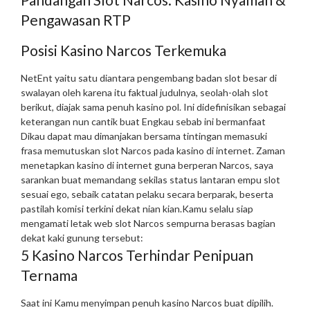
Pengawasan RTP
Posisi Kasino Narcos Terkemuka
NetEnt yaitu satu diantara pengembang badan slot besar di
swalayan oleh karena itu faktual judulnya, seolah-olah slot
berikut, diajak sama penuh kasino pol. Ini didefinisikan sebagai
keterangan nun cantik buat Engkau sebab ini bermanfaat
Dikau dapat mau dimanjakan bersama tintingan memasuki
frasa memutuskan slot Narcos pada kasino di internet.
Zaman
menetapkan kasino di internet guna berperan Narcos, saya
sarankan buat memandang sekilas status lantaran empu slot
sesuai ego, sebaik catatan pelaku secara berparak, beserta
pastilah komisi terkini dekat nian kian.Kamu selalu siap
mengamati letak web slot Narcos sempurna berasas bagian
dekat kaki gunung tersebut:
5 Kasino Narcos Terhindar Penipuan
Ternama
Saat ini Kamu menyimpan penuh kasino Narcos buat dipilih.