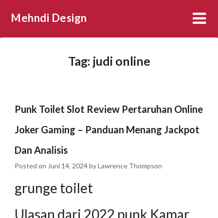
Skip
Mehndi Design
to
content
Tag:
judi online
Punk Toilet Slot Review Pertaruhan Online
Joker Gaming – Panduan Menang Jackpot
Dan Analisis
Posted on
Juni 14, 2024
by
Lawrence Thompson
grunge toilet
Ulasan dari 2022 punk Kamar