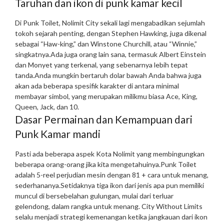
Taruhan dan ikon di punk kamar kecil
Di Punk Toilet, Nolimit City sekali lagi mengabadikan sejumlah
tokoh sejarah penting, dengan Stephen Hawking, juga dikenal
sebagai “Haw-king,” dan Winstone Churchill, atau “Winnie,”
singkatnya.Ada juga orang lain sana, termasuk Albert Einstein
dan Monyet yang terkenal, yang sebenarnya lebih tepat
tanda.
Anda mungkin bertaruh dolar bawah Anda bahwa juga
akan ada beberapa spesifik karakter di antara minimal
membayar simbol, yang merupakan milikmu biasa Ace, King,
Queen, Jack, dan 10.
Dasar Permainan dan Kemampuan dari
Punk Kamar mandi
Pasti ada beberapa aspek Kota Nolimit yang membingungkan
beberapa orang-orang jika kita mengetahuinya.
Punk Toilet
adalah 5-reel perjudian mesin dengan 81 + cara untuk menang,
sederhananya.Setidaknya tiga ikon dari jenis apa pun memiliki
muncul di bersebelahan gulungan, mulai dari terluar
gelendong, dalam rangka untuk menang. City Without Limits
selalu menjadi strategi kemenangan ketika jangkauan dari ikon