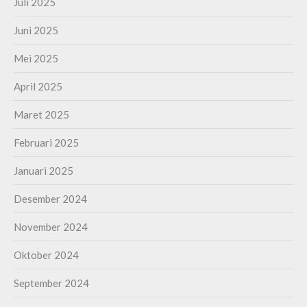
Juli 2025
Juni 2025
Mei 2025
April 2025
Maret 2025
Februari 2025
Januari 2025
Desember 2024
November 2024
Oktober 2024
September 2024