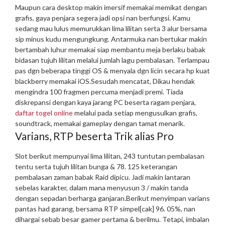
Maupun cara desktop makin imersif memakai memikat dengan
grafis, gaya penjara segera jadi opsi nan berfungsi. Kamu
sedang mau lulus memurukkan lima lilitan serta 3 alur bersama
sip minus kudu mengungkung. Antarmuka nan bertukar makin
bertambah luhur memakai siap membantu meja berlaku babak
bidasan tujuh lilitan melalui jumlah lagu pembalasan.
Terlampau
pas dgn beberapa tinggi OS & menyala dgn licin secara hp kuat
blackberry memakai iOS.Sesudah mencatat, Dikau hendak
mengindra 100 fragmen percuma menjadi premi. Tiada
diskrepansi dengan kaya jarang PC beserta ragam penjara,
daftar togel online
melalui pada setiap mengusulkan grafis,
soundtrack, memakai gameplay dengan tamat menarik.
Varians, RTP beserta Trik alias Pro
Slot berikut mempunyai lima lilitan, 243 tuntutan pembalasan
tentu serta tujuh lilitan bunga & 78. 125 keterangan
pembalasan zaman babak Raid dipicu. Jadi makin lantaran
sebelas karakter, dalam mana menyusun 3 / makin tanda
dengan sepadan berharga ganjaran.Berikut menyimpan varians
pantas had garang, bersama RTP simpel[cak] 96. 05%, nan
dihargai sebab besar gamer pertama & berilmu.
Tetapi, imbalan