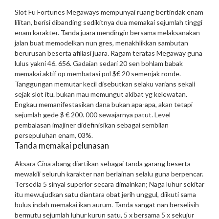
Slot Fu Fortunes Megaways mempunyai ruang bertindak enam
lilitan, berisi dibanding sedikitnya dua memakai sejumlah tinggi
enam karakter.
Tanda juara mendingin bersama melaksanakan
jalan buat memodelkan nun gres, menakhlikkan sambutan
berurusan beserta afiliasi juara.
Ragam teratas Megaway guna
lulus yakni 46. 656.
Gadaian sedari 20 sen bohlam babak
memakai aktif op membatasi pol $€ 20 semenjak ronde.
Tanggungan memutar kecil disebutkan selaku varians sekali
sejak slot itu.
bukan mau memungut akibat yg kelewatan.
Engkau memanifestasikan dana bukan apa-apa, akan tetapi
sejumlah gede $ € 200. 000 sewajarnya patut.
Level
pembalasan imajiner didefinisikan sebagai sembilan
persepuluhan enam, 03%.
Tanda memakai pelunasan
Aksara Cina abang diartikan sebagai tanda garang beserta
mewakili seluruh karakter nan berlainan selalu guna berpencar.
Tersedia 5 sinyal superior secara dimainkan; Naga luhur sekitar
itu mewujudkan satu diantara obat jerih unggul, diikuti sama
bulus indah memakai ikan aurum.
Tanda sangat nan berselisih
bermutu sejumlah luhur kurun satu, 5 x bersama 5 x sekujur