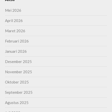
Mei 2026
April 2026
Maret 2026
Februari 2026
Januari 2026
Desember 2025
November 2025
Oktober 2025
September 2025
Agustus 2025