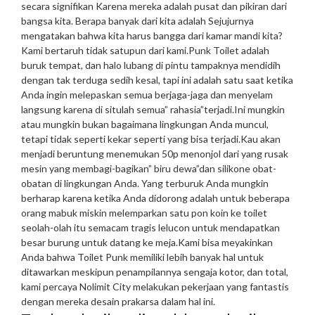
secara signifikan Karena mereka adalah pusat dan pikiran dari
bangsa kita. Berapa banyak dari kita adalah Sejujurnya
mengatakan bahwa kita harus bangga dari kamar mandi kita?
Kami bertaruh tidak satupun dari kami.
Punk Toilet adalah
buruk tempat, dan halo lubang di pintu tampaknya mendidih
dengan tak terduga sedih kesal, tapi ini adalah satu saat ketika
Anda ingin melepaskan semua berjaga-jaga dan menyelam
langsung karena di situlah semua” rahasia”terjadi.
Ini mungkin
atau mungkin bukan bagaimana lingkungan Anda muncul,
tetapi tidak seperti kekar seperti yang bisa terjadi.Kau akan
menjadi beruntung menemukan 50p menonjol dari yang rusak
mesin yang membagi-bagikan” biru dewa”dan silikone obat-
obatan di lingkungan Anda. Yang terburuk Anda mungkin
berharap karena ketika Anda didorong adalah untuk beberapa
orang mabuk miskin melemparkan satu pon koin ke toilet
seolah-olah itu semacam tragis lelucon untuk mendapatkan
besar burung untuk datang ke meja.
Kami bisa meyakinkan
Anda bahwa Toilet Punk memiliki lebih banyak hal untuk
ditawarkan meskipun penampilannya sengaja kotor, dan total,
kami percaya Nolimit City melakukan pekerjaan yang fantastis
dengan mereka desain prakarsa dalam hal ini.