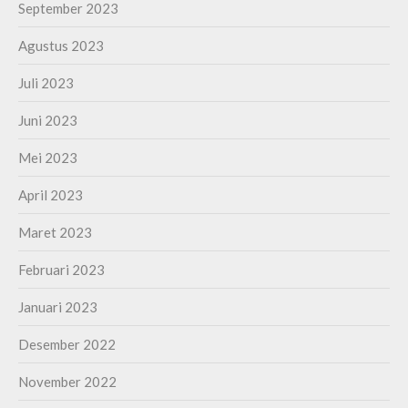
September 2023
Agustus 2023
Juli 2023
Juni 2023
Mei 2023
April 2023
Maret 2023
Februari 2023
Januari 2023
Desember 2022
November 2022