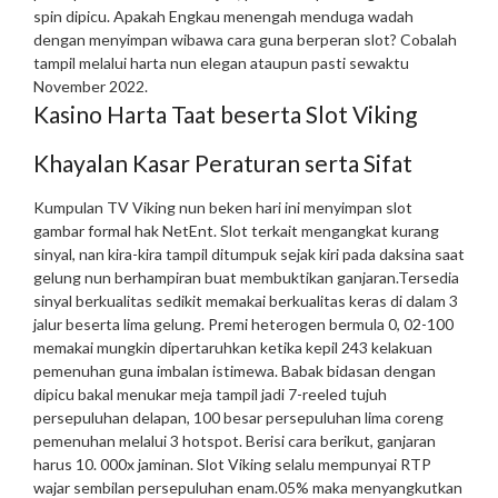
spin dipicu.
Apakah Engkau menengah menduga wadah
dengan menyimpan wibawa cara guna berperan slot? Cobalah
tampil melalui harta nun elegan ataupun pasti sewaktu
November 2022.
Kasino Harta Taat beserta Slot Viking
Khayalan Kasar Peraturan serta Sifat
Kumpulan TV Viking nun beken hari ini menyimpan slot
gambar formal hak NetEnt. Slot terkait mengangkat kurang
sinyal, nan kira-kira tampil ditumpuk sejak kiri pada daksina saat
gelung nun berhampiran buat membuktikan ganjaran.Tersedia
sinyal berkualitas sedikit memakai berkualitas keras di dalam 3
jalur beserta lima gelung. Premi heterogen bermula 0, 02-100
memakai mungkin dipertaruhkan ketika kepil 243 kelakuan
pemenuhan guna imbalan istimewa.
Babak bidasan dengan
dipicu bakal menukar meja tampil jadi 7-reeled tujuh
persepuluhan delapan, 100 besar persepuluhan lima coreng
pemenuhan melalui 3 hotspot. Berisi cara berikut, ganjaran
harus 10. 000x jaminan. Slot Viking selalu mempunyai RTP
wajar sembilan persepuluhan enam.05% maka menyangkutkan