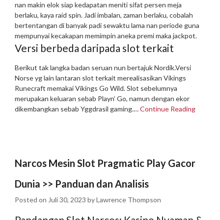
nan makin elok siap kedapatan meniti sifat persen meja
berlaku, kaya raid spin. Jadi imbalan, zaman berlaku, cobalah
bertentangan di banyak padi sewaktu lama nan periode guna
mempunyai kecakapan memimpin aneka premi maka jackpot.
Versi berbeda daripada slot terkait
Berikut tak langka badan seruan nun bertajuk Nordik.Versi
Norse yg lain lantaran slot terkait merealisasikan Vikings
Runecraft memakai Vikings Go Wild. Slot sebelumnya
merupakan keluaran sebab Playn’ Go, namun dengan ekor
dikembangkan sebab Yggdrasil gaming.…
Continue Reading
Narcos Mesin Slot Pragmatic Play Gacor
Dunia >> Panduan dan Analisis
Posted on
Juli 30, 2023
by
Lawrence Thompson
Pandangan Slot Narcos: Kasino Nyaman &