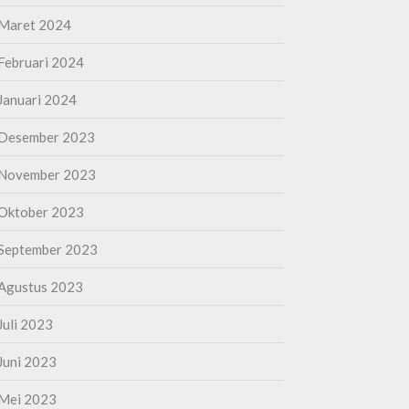
Maret 2024
Februari 2024
Januari 2024
Desember 2023
November 2023
Oktober 2023
September 2023
Agustus 2023
Juli 2023
Juni 2023
Mei 2023