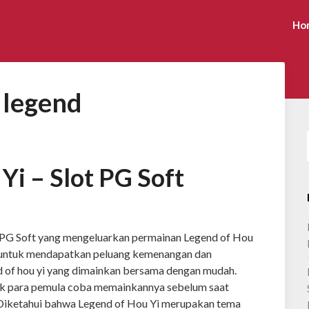
Ho
:
legend
i – Slot PG Soft
r PG Soft yang mengeluarkan permainan Legend of Hou
h untuk mendapatkan peluang kemenangan dan
nd of hou yi yang dimainkan bersama dengan mudah.
tuk para pemula coba memainkannya sebelum saat
Diketahui bahwa Legend of Hou Yi merupakan tema