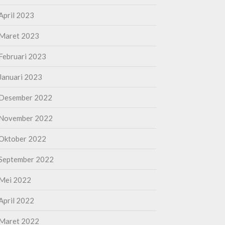
April 2023
Maret 2023
Februari 2023
Januari 2023
Desember 2022
November 2022
Oktober 2022
September 2022
Mei 2022
April 2022
Maret 2022