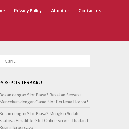
me
Privacy Policy
About us
Contact us
CARI
UNTUK:
POS-POS TERBARU
Bosan dengan Slot Biasa? Rasakan Sensasi
Mencekam dengan Game Slot Bertema Horror!
Bosan dengan Slot Biasa? Mungkin Sudah
Saatnya Beralih ke Slot Online Server Thailand
Resmi Terpercaya