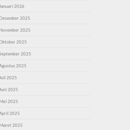
Januari 2026
Desember 2025
November 2025
Oktober 2025
September 2025
Agustus 2025
Juli 2025
Juni 2025
Mei 2025
April 2025
Maret 2025