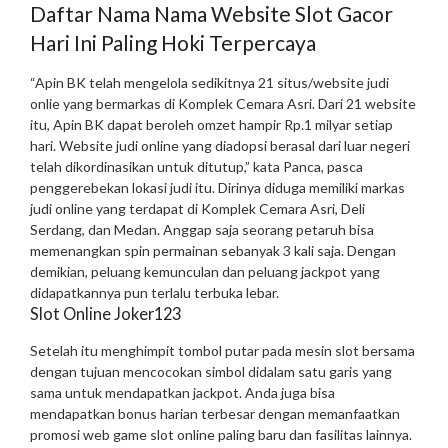
Daftar Nama Nama Website Slot Gacor
Hari Ini Paling Hoki Terpercaya
“Apin BK telah mengelola sedikitnya 21 situs/website judi
onlie yang bermarkas di Komplek Cemara Asri. Dari 21 website
itu, Apin BK dapat beroleh omzet hampir Rp.1 milyar setiap
hari. Website judi online yang diadopsi berasal dari luar negeri
telah dikordinasikan untuk ditutup,” kata Panca, pasca
penggerebekan lokasi judi itu. Dirinya diduga memiliki markas
judi online yang terdapat di Komplek Cemara Asri, Deli
Serdang, dan Medan. Anggap saja seorang petaruh bisa
memenangkan spin permainan sebanyak 3 kali saja. Dengan
demikian, peluang kemunculan dan peluang jackpot yang
didapatkannya pun terlalu terbuka lebar.
Slot Online Joker123
Setelah itu menghimpit tombol putar pada mesin slot bersama
dengan tujuan mencocokan simbol didalam satu garis yang
sama untuk mendapatkan jackpot. Anda juga bisa
mendapatkan bonus harian terbesar dengan memanfaatkan
promosi web game slot online paling baru dan fasilitas lainnya.