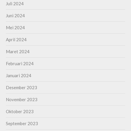
Juli 2024
Juni 2024
Mei 2024
April 2024
Maret 2024
Februari 2024
Januari 2024
Desember 2023
November 2023
Oktober 2023
September 2023