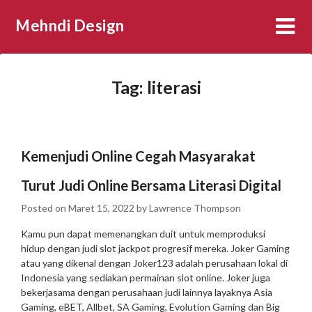
Skip
Mehndi Design
to
content
Tag:
literasi
Kemenjudi Online Cegah Masyarakat
Turut Judi Online Bersama Literasi Digital
Posted on
Maret 15, 2022
by
Lawrence Thompson
Kamu pun dapat memenangkan duit untuk memproduksi
hidup dengan judi slot jackpot progresif mereka. Joker Gaming
atau yang dikenal dengan Joker123 adalah perusahaan lokal di
Indonesia yang sediakan permainan slot online. Joker juga
bekerjasama dengan perusahaan judi lainnya layaknya Asia
Gaming, eBET, Allbet, SA Gaming, Evolution Gaming dan Big