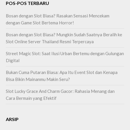
POS-POS TERBARU
Bosan dengan Slot Biasa? Rasakan Sensasi Mencekam
dengan Game Slot Bertema Horror!
Bosan dengan Slot Biasa? Mungkin Sudah Saatnya Beralih ke
Slot Online Server Thailand Resmi Terpercaya
Street Magic Slot: Saat Ilusi Urban Bertemu dengan Gulungan
Digital
Bukan Cuma Putaran Biasa: Apa Itu Event Slot dan Kenapa
Bisa Bikin Mainanmu Makin Seru?
Slot Lucky Grace And Charm Gacor: Rahasia Menang dan
Cara Bermain yang Efektif
ARSIP