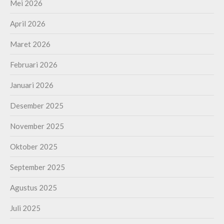
Mei 2026
April 2026
Maret 2026
Februari 2026
Januari 2026
Desember 2025
November 2025
Oktober 2025
September 2025
Agustus 2025
Juli 2025