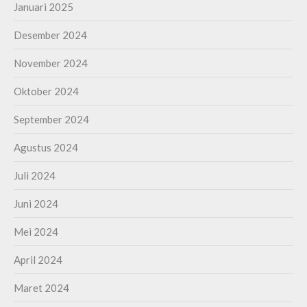
Januari 2025
Desember 2024
November 2024
Oktober 2024
September 2024
Agustus 2024
Juli 2024
Juni 2024
Mei 2024
April 2024
Maret 2024