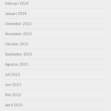
Februari 2024
Januari 2024
Desember 2023
November 2023
Oktober 2023
September 2023
Agustus 2023
Juli 2023
Juni 2023
Mei 2023
April 2023