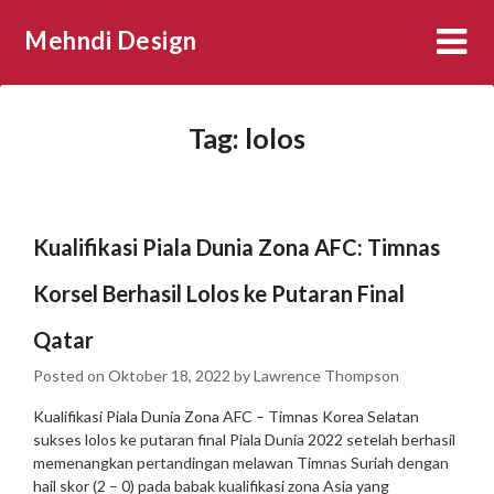
Skip
Mehndi Design
to
content
Tag:
lolos
Kualifikasi Piala Dunia Zona AFC: Timnas
Korsel Berhasil Lolos ke Putaran Final
Qatar
Posted on
Oktober 18, 2022
by
Lawrence Thompson
Kualifikasi Piala Dunia Zona AFC – Timnas Korea Selatan
sukses lolos ke putaran final Piala Dunia 2022 setelah berhasil
memenangkan pertandingan melawan Timnas Suriah dengan
hail skor (2 – 0) pada babak kualifikasi zona Asia yang