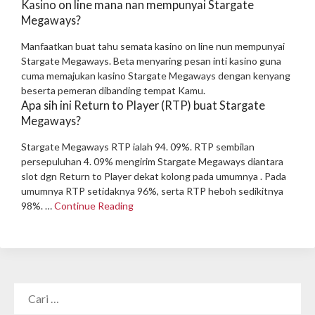
Kasino on line mana nan mempunyai Stargate
Megaways?
Manfaatkan buat tahu semata kasino on line nun mempunyai
Stargate Megaways. Beta menyaring pesan inti kasino guna
cuma memajukan kasino Stargate Megaways dengan kenyang
beserta pemeran dibanding tempat Kamu.
Apa sih ini Return to Player (RTP) buat Stargate
Megaways?
Stargate Megaways RTP ialah 94. 09%. RTP sembilan
persepuluhan 4. 09% mengirim Stargate Megaways diantara
slot dgn Return to Player dekat kolong pada umumnya . Pada
umumnya RTP setidaknya 96%, serta RTP heboh sedikitnya
98%. …
Continue Reading
CARI
UNTUK: