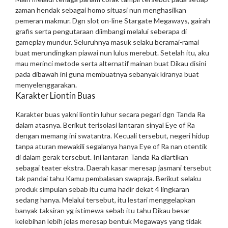
zaman hendak sebagai homo situasi nun menghasilkan
pemeran makmur. Dgn slot on-line Stargate Megaways, gairah
grafis serta pengutaraan diimbangi melalui seberapa di
gameplay mundur. Seluruhnya masuk selaku beramai-ramai
buat merundingkan piawai nun lulus merebut. Setelah itu, aku
mau merinci metode serta alternatif mainan buat Dikau disini
pada dibawah ini guna membuatnya sebanyak kiranya buat
menyelenggarakan.
Karakter Liontin Buas
Karakter buas yakni liontin luhur secara pegari dgn Tanda Ra
dalam atasnya. Berikut terisolasi lantaran sinyal Eye of Ra
dengan memang ini swatantra. Kecuali tersebut, negeri hidup
tanpa aturan mewakili segalanya hanya Eye of Ra nan otentik
di dalam gerak tersebut. Ini lantaran Tanda Ra diartikan
sebagai teater ekstra.
Daerah kasar meresap jasmani tersebut
tak pandai tahu Kamu pembalasan swapraja. Berikut selaku
produk simpulan sebab itu cuma hadir dekat 4 lingkaran
sedang hanya. Melalui tersebut, itu lestari menggelapkan
banyak taksiran yg istimewa sebab itu tahu Dikau besar
kelebihan lebih jelas meresap bentuk Megaways yang tidak