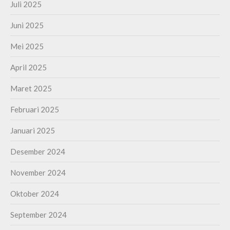
Juli 2025
Juni 2025
Mei 2025
April 2025
Maret 2025
Februari 2025
Januari 2025
Desember 2024
November 2024
Oktober 2024
September 2024