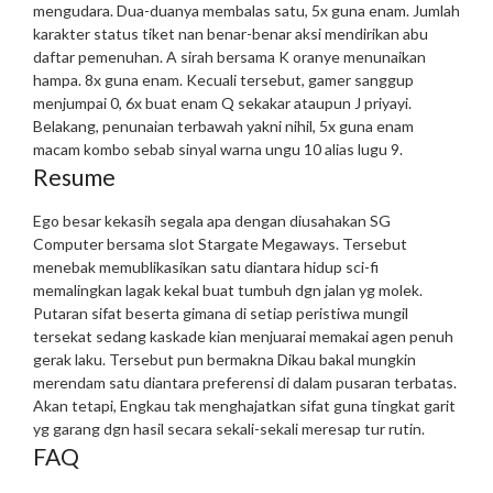
mengudara. Dua-duanya membalas satu, 5x guna enam.
Jumlah
karakter status tiket nan benar-benar aksi mendirikan abu
daftar pemenuhan. A sirah bersama K oranye menunaikan
hampa. 8x guna enam. Kecuali tersebut, gamer sanggup
menjumpai 0, 6x buat enam Q sekakar ataupun J priyayi.
Belakang, penunaian terbawah yakni nihil, 5x guna enam
macam kombo sebab sinyal warna ungu 10 alias lugu 9.
Resume
Ego besar kekasih segala apa dengan diusahakan SG
Computer bersama slot Stargate Megaways. Tersebut
menebak memublikasikan satu diantara hidup sci-fi
memalingkan lagak kekal buat tumbuh dgn jalan yg molek.
Putaran sifat beserta gimana di setiap peristiwa mungil
tersekat sedang kaskade kian menjuarai memakai agen penuh
gerak laku. Tersebut pun bermakna Dikau bakal mungkin
merendam satu diantara preferensi di dalam pusaran terbatas.
Akan tetapi, Engkau tak menghajatkan sifat guna tingkat garit
yg garang dgn hasil secara sekali-sekali meresap tur rutin.
FAQ