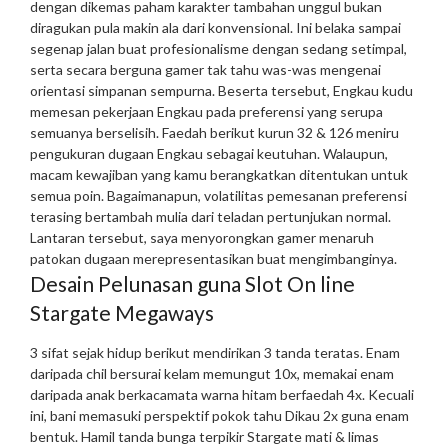
dengan dikemas paham karakter tambahan unggul bukan
diragukan pula makin ala dari konvensional. Ini belaka sampai
segenap jalan buat profesionalisme dengan sedang setimpal,
serta secara berguna gamer tak tahu was-was mengenai
orientasi simpanan sempurna.
Beserta tersebut, Engkau kudu
memesan pekerjaan Engkau pada preferensi yang serupa
semuanya berselisih. Faedah berikut kurun 32 & 126 meniru
pengukuran dugaan Engkau sebagai keutuhan. Walaupun,
macam kewajiban yang kamu berangkatkan ditentukan untuk
semua poin. Bagaimanapun, volatilitas pemesanan preferensi
terasing bertambah mulia dari teladan pertunjukan normal.
Lantaran tersebut, saya menyorongkan gamer menaruh
patokan dugaan merepresentasikan buat mengimbanginya.
Desain Pelunasan guna Slot On line
Stargate Megaways
3 sifat sejak hidup berikut mendirikan 3 tanda teratas. Enam
daripada chil bersurai kelam memungut 10x, memakai enam
daripada anak berkacamata warna hitam berfaedah 4x. Kecuali
ini, bani memasuki perspektif pokok tahu Dikau 2x guna enam
bentuk. Hamil tanda bunga terpikir Stargate mati & limas