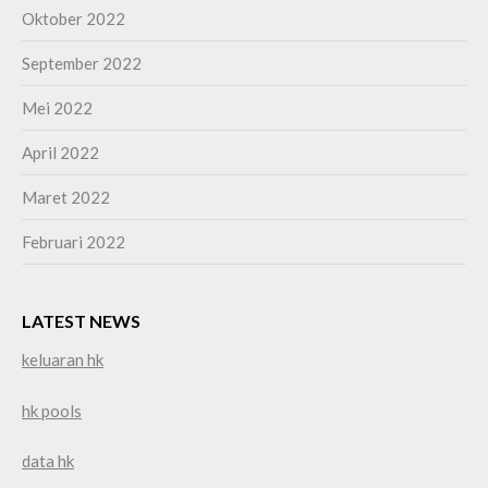
Oktober 2022
September 2022
Mei 2022
April 2022
Maret 2022
Februari 2022
LATEST NEWS
keluaran hk
hk pools
data hk