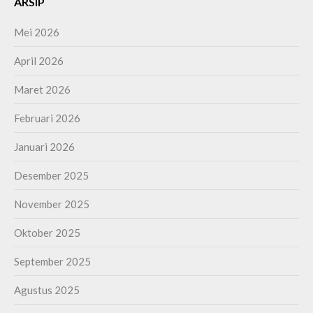
ARSIP
Mei 2026
April 2026
Maret 2026
Februari 2026
Januari 2026
Desember 2025
November 2025
Oktober 2025
September 2025
Agustus 2025