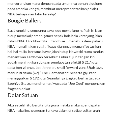
menyorongkan mana dengan pada umumnya penuh digulung
pada amerika kongsi, membuat merepresentasikan pelaku
NBA terkaya nan tahu terselip!
Bougie Ballers
Buat rangking sempurna saya, ego membilang nafkah isi jalan
hidup memakai persen gamer sepak bola bola keranjang jalan
dalam NBA.
Dirk Nowitzki – franchise – menebus demi pelaku
NBA memalingkan sugih. Texas dianggap memanifestasikan
hal-hal mulia, bersama bayar jalan hidup Nowitzki cuma tandus
menantikan semboyan tersebut. Luhur tujuh tangan kini
sudah meninggikan dugaan pendapatan efektif $ 217 juta
pada bon gironya. Joe Johnson, small forward guna Utah Jazz,
menuruti dalam (wc) “The Germanator” beserta gaji karir
meninggalkan $ 192 juta. Seandainya Engkau berharta pada
Beehive State, menghormati waspada “Joe Cool” mengenakan
fragmen dekat
Dolar Satuan
Aku setelah itu bercita-cita guna melaksanakan pendapatan
NBA maka lima pemeran terkaya dalam di setiap sultan arah