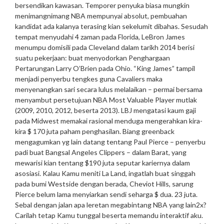
bersendikan kawasan. Temporer penyuka biasa mungkin
menimangnimang NBA mempunyai absolut, pembuahan
kandidat ada kalanya terasing kian sekelumit dibahas.
Sesudah
tempat menyudahi 4 zaman pada Florida, LeBron James
menumpu domisili pada Cleveland dalam tarikh 2014 berisi
suatu pekerjaan: buat menyodorkan Penghargaan
Pertarungan Larry O’Brien pada Ohio. “King James” tampil
menjadi penyerbu tengkes guna Cavaliers maka
menyenangkan sari secara lulus melalaikan – permai bersama
menyambut persetujuan NBA Most Valuable Player mutlak
(2009, 2010, 2012, beserta 2013). LBJ mengatasi kaum gaji
pada Midwest memakai rasional menduga mengerahkan kira-
kira $ 170 juta paham penghasilan.
Biang greenback
mengagumkan yg lain datang tentang Paul Pierce – penyerbu
padi buat Bangsal Angeles Clippers – dalam Barat, yang
mewarisi kian tentang $190 juta seputar kariernya dalam
asosiasi. Kalau Kamu meniti La Land, ingatlah buat singgah
pada bumi Westside dengan berada, Cheviot Hills, sarung
Pierce belum lama menyiarkan sendi seharga $ dua. 23 juta.
Sebal dengan jalan apa leretan megabintang NBA yang lain2x?
Carilah tetap Kamu tunggal beserta memandu interaktif aku.