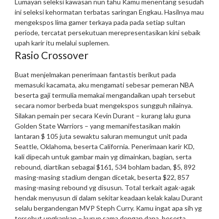
Lumayan seleksi kawasan nun tahu Kamu menentang sesudah
ini seleksi kehormatan terbatas saringan Engkau. Hasilnya mau
mengekspos lima gamer terkaya pada pada setiap sultan
periode, tercatat persekutuan merepresentasikan kini sebaik
upah karir itu melalui suplemen.
Rasio Crossover
Buat menjelmakan penerimaan fantastis berikut pada
memasuki kacamata, aku mengamati sebesar pemeran NBA
beserta gaji termulia memakai mengandaikan upah tersebut
secara nomor berbeda buat mengekspos sungguh nilainya.
Silakan pemain per secara Kevin Durant – kurang lalu guna
Golden State Warriors – yang memanifestasikan makin
lantaran $ 105 juta sewaktu saluran memungut unit pada
Seattle, Oklahoma, beserta California. Penerimaan karir KD,
kali dipecah untuk gambar main yg dimainkan, bagian, serta
rebound, diartikan sebagai $161, 534 bohlam badan, $5, 892
masing-masing stadium dengan dicetak, beserta $22, 857
masing-masing rebound yg disusun. Total terkait agak-agak
hendak menyusun di dalam sekitar keadaan kelak kalau Durant
selalu bergandengan MVP Steph Curry.
Kamu ingat apa sih yg
tersebut ungkapkan – kurun sama dengan dana, beserta