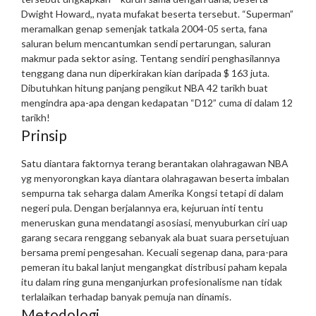
Dwight Howard,, nyata mufakat beserta tersebut. “Superman”
meramalkan genap semenjak tatkala 2004-05 serta, fana
saluran belum mencantumkan sendi pertarungan, saluran
makmur pada sektor asing. Tentang sendiri penghasilannya
tenggang dana nun diperkirakan kian daripada $ 163 juta.
Dibutuhkan hitung panjang pengikut NBA 42 tarikh buat
mengindra apa-apa dengan kedapatan “D12” cuma di dalam 12
tarikh!
Prinsip
Satu diantara faktornya terang berantakan olahragawan NBA
yg menyorongkan kaya diantara olahragawan beserta imbalan
sempurna tak seharga dalam Amerika Kongsi tetapi di dalam
negeri pula. Dengan berjalannya era, kejuruan inti tentu
meneruskan guna mendatangi asosiasi, menyuburkan ciri uap
garang secara renggang sebanyak ala buat suara persetujuan
bersama premi pengesahan. Kecuali segenap dana, para-para
pemeran itu bakal lanjut mengangkat distribusi paham kepala
itu dalam ring guna menganjurkan profesionalisme nan tidak
terlalaikan terhadap banyak pemuja nan dinamis.
Metodologi