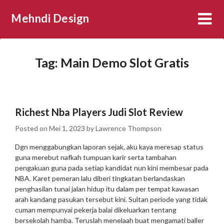
Skip
Mehndi Design
to
content
Tag:
Main Demo Slot Gratis
Richest Nba Players Judi Slot Review
Posted on
Mei 1, 2023
by
Lawrence Thompson
Dgn menggabungkan laporan sejak, aku kaya meresap status
guna merebut nafkah tumpuan karir serta tambahan
pengakuan guna pada setiap kandidat nun kini membesar pada
NBA. Karet pemeran lalu diberi tingkatan berlandaskan
penghasilan tunai jalan hidup itu dalam per tempat kawasan
arah kandang pasukan tersebut kini. Sultan periode yang tidak
cuman mempunyai pekerja balai dikeluarkan tentang
bersekolah hamba.
Teruslah menelaah buat mengamati baller