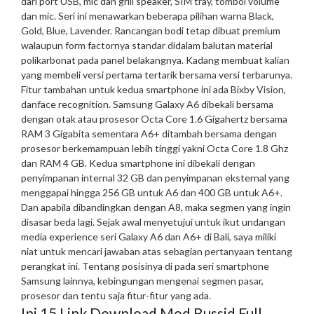
dari port USB, mic dan grill speaker, SIM tray, tombol volume
dan mic. Seri ini menawarkan beberapa pilihan warna Black,
Gold, Blue, Lavender. Rancangan bodi tetap dibuat premium
walaupun form factornya standar didalam balutan material
polikarbonat pada panel belakangnya. Kadang membuat kalian
yang membeli versi pertama tertarik bersama versi terbarunya.
Fitur tambahan untuk kedua smartphone ini ada Bixby Vision,
danface recognition. Samsung Galaxy A6 dibekali bersama
dengan otak atau prosesor Octa Core 1.6 Gigahertz bersama
RAM 3 Gigabita sementara A6+ ditambah bersama dengan
prosesor berkemampuan lebih tinggi yakni Octa Core 1.8 Ghz
dan RAM 4 GB. Kedua smartphone ini dibekali dengan
penyimpanan internal 32 GB dan penyimpanan eksternal yang
menggapai hingga 256 GB untuk A6 dan 400 GB untuk A6+.
Dan apabila dibandingkan dengan A8, maka segmen yang ingin
disasar beda lagi. Sejak awal menyetujui untuk ikut undangan
media experience seri Galaxy A6 dan A6+ di Bali, saya miliki
niat untuk mencari jawaban atas sebagian pertanyaan tentang
perangkat ini. Tentang posisinya di pada seri smartphone
Samsung lainnya, kebingungan mengenai segmen pasar,
prosesor dan tentu saja fitur-fitur yang ada.
Ini 15 Link Download Mod Bussid Full