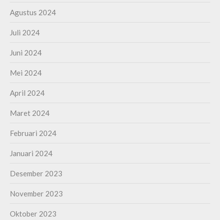
Agustus 2024
Juli 2024
Juni 2024
Mei 2024
April 2024
Maret 2024
Februari 2024
Januari 2024
Desember 2023
November 2023
Oktober 2023