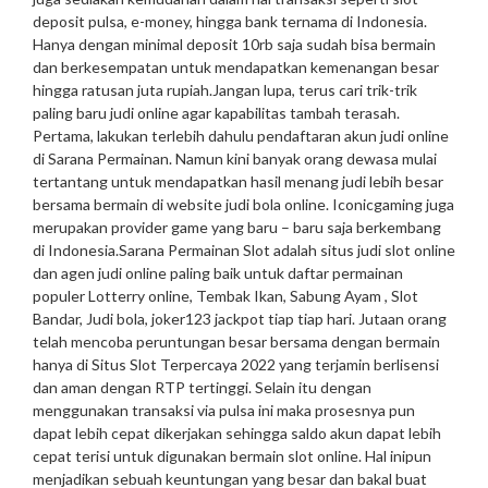
deposit pulsa, e-money, hingga bank ternama di Indonesia.
Hanya dengan minimal deposit 10rb saja sudah bisa bermain
dan berkesempatan untuk mendapatkan kemenangan besar
hingga ratusan juta rupiah.
Jangan lupa, terus cari trik-trik
paling baru judi online agar kapabilitas tambah terasah.
Pertama, lakukan terlebih dahulu pendaftaran akun judi online
di Sarana Permainan. Namun kini banyak orang dewasa mulai
tertantang untuk mendapatkan hasil menang judi lebih besar
bersama bermain di website judi bola online. Iconicgaming juga
merupakan provider game yang baru – baru saja berkembang
di Indonesia.
Sarana Permainan Slot adalah situs judi slot online
dan agen judi online paling baik untuk daftar permainan
populer Lotterry online, Tembak Ikan, Sabung Ayam , Slot
Bandar, Judi bola, joker123 jackpot tiap tiap hari. Jutaan orang
telah mencoba peruntungan besar bersama dengan bermain
hanya di Situs Slot Terpercaya 2022 yang terjamin berlisensi
dan aman dengan RTP tertinggi. Selain itu dengan
menggunakan transaksi via pulsa ini maka prosesnya pun
dapat lebih cepat dikerjakan sehingga saldo akun dapat lebih
cepat terisi untuk digunakan bermain slot online. Hal inipun
menjadikan sebuah keuntungan yang besar dan bakal buat