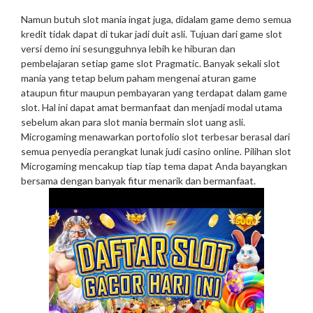
Namun butuh slot mania ingat juga, didalam game demo semua
kredit tidak dapat di tukar jadi duit asli. Tujuan dari game slot
versi demo ini sesungguhnya lebih ke hiburan dan
pembelajaran setiap game slot Pragmatic. Banyak sekali slot
mania yang tetap belum paham mengenai aturan game
ataupun fitur maupun pembayaran yang terdapat dalam game
slot. Hal ini dapat amat bermanfaat dan menjadi modal utama
sebelum akan para slot mania bermain slot uang asli.
Microgaming menawarkan portofolio slot terbesar berasal dari
semua penyedia perangkat lunak judi casino online. Pilihan slot
Microgaming mencakup tiap tiap tema dapat Anda bayangkan
bersama dengan banyak fitur menarik dan bermanfaat.