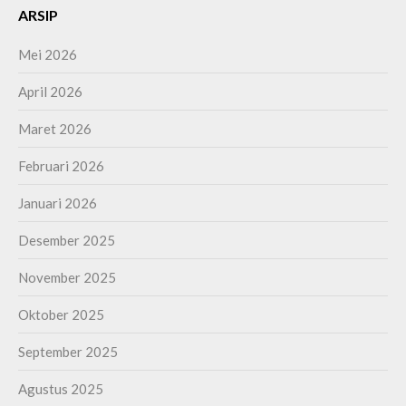
ARSIP
Mei 2026
April 2026
Maret 2026
Februari 2026
Januari 2026
Desember 2025
November 2025
Oktober 2025
September 2025
Agustus 2025