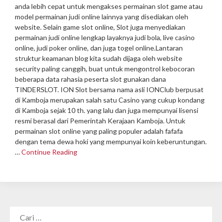
anda lebih cepat untuk mengakses permainan slot game atau
model permainan judi online lainnya yang disediakan oleh
website. Selain game slot online, Slot juga menyediakan
permainan judi online lengkap layaknya judi bola, live casino
online, judi poker online, dan juga togel online.
Lantaran
struktur keamanan blog kita sudah dijaga oleh website
security paling canggih, buat untuk mengontrol kebocoran
beberapa data rahasia peserta slot gunakan dana
TINDERSLOT. ION Slot bersama nama asli IONClub berpusat
di Kamboja merupakan salah satu Casino yang cukup kondang
di Kamboja sejak 10 th. yang lalu dan juga mempunyai lisensi
resmi berasal dari Pemerintah Kerajaan Kamboja. Untuk
permainan slot online yang paling populer adalah fafafa
dengan tema dewa hoki yang mempunyai koin keberuntungan.
…
Continue Reading
CARI