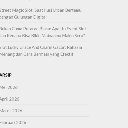
Street Magic Slot: Saat Ilusi Urban Bertemu
dengan Gulungan Digital
Bukan Cuma Putaran Biasa: Apa Itu Event Slot
dan Kenapa Bisa Bikin Mainanmu Makin Seru?
Slot Lucky Grace And Charm Gacor: Rahasia
Menang dan Cara Bermain yang Efektif
ARSIP
Mei 2026
April 2026
Maret 2026
Februari 2026