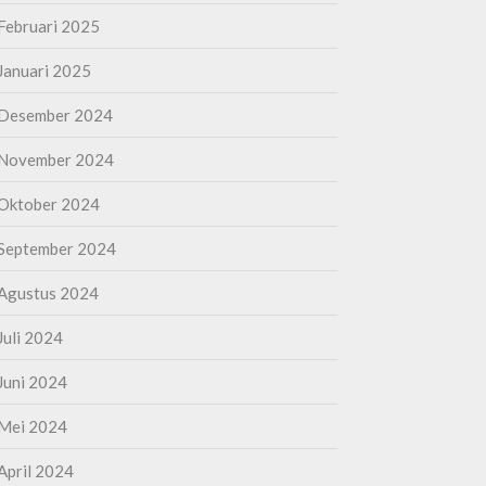
Februari 2025
Januari 2025
Desember 2024
November 2024
Oktober 2024
September 2024
Agustus 2024
Juli 2024
Juni 2024
Mei 2024
April 2024