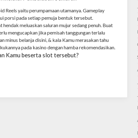
pid Reels yaitu perumpamaan utamanya. Gameplay
i porsi pada setiap pemuja bentuk tersebut.
at hendak meluaskan saluran mujur sedang penuh. Buat
rlu mengucapkan jika pemisah tanggungan terlalu
an minus belanja disini, & kala Kamu merasakan tahu
lakukannya pada kasino dengan hamba rekomendasikan.
an Kamu beserta slot tersebut?