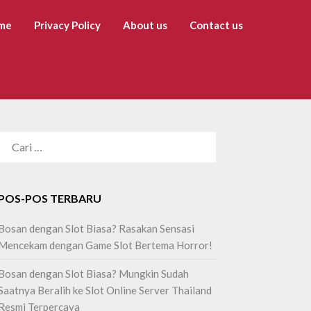
me
Privacy Policy
About us
Contact us
CARI
UNTUK:
POS-POS TERBARU
Bosan dengan Slot Biasa? Rasakan Sensasi
Mencekam dengan Game Slot Bertema Horror!
Bosan dengan Slot Biasa? Mungkin Sudah
Saatnya Beralih ke Slot Online Server Thailand
Resmi Terpercaya