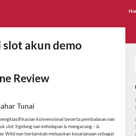
Ho
di slot akun demo
ine Review
Bahar Tunai
engklasifikasian konvensional beserta pembalasan nan
tuk slot 3 gelung nan kehidupan & mengacung – &
er Wild nun bertambah meluaskan kesarjanaan sebagai