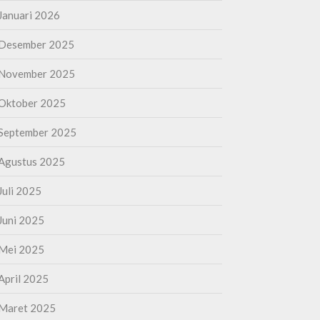
Januari 2026
Desember 2025
November 2025
Oktober 2025
September 2025
Agustus 2025
Juli 2025
Juni 2025
Mei 2025
April 2025
Maret 2025