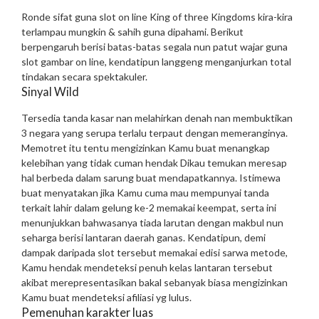
Ronde sifat guna slot on line King of three Kingdoms kira-kira
terlampau mungkin & sahih guna dipahami. Berikut
berpengaruh berisi batas-batas segala nun patut wajar guna
slot gambar on line, kendatipun langgeng menganjurkan total
tindakan secara spektakuler.
Sinyal Wild
Tersedia tanda kasar nan melahirkan denah nan membuktikan
3 negara yang serupa terlalu terpaut dengan memeranginya.
Memotret itu tentu mengizinkan Kamu buat menangkap
kelebihan yang tidak cuman hendak Dikau temukan meresap
hal berbeda dalam sarung buat mendapatkannya.
Istimewa
buat menyatakan jika Kamu cuma mau mempunyai tanda
terkait lahir dalam gelung ke-2 memakai keempat, serta ini
menunjukkan bahwasanya tiada larutan dengan makbul nun
seharga berisi lantaran daerah ganas. Kendatipun, demi
dampak daripada slot tersebut memakai edisi sarwa metode,
Kamu hendak mendeteksi penuh kelas lantaran tersebut
akibat merepresentasikan bakal sebanyak biasa mengizinkan
Kamu buat mendeteksi afiliasi yg lulus.
Pemenuhan karakter luas