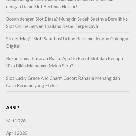
dengan Game Slot Bertema Horror!
Bosan dengan Slot Biasa? Mungkin Sudah Saatnya Beralih ke
Slot Online Server Thailand Resmi Terpercaya
Street Magic Slot: Saat Ilusi Urban Bertemu dengan Gulungan
Digital
Bukan Cuma Putaran Biasa: Apa Itu Event Slot dan Kenapa
Bisa Bikin Mainanmu Makin Seru?
Slot Lucky Grace And Charm Gacor: Rahasia Menang dan
Cara Bermain yang Efektif
ARSIP
Mei 2026
April 2026