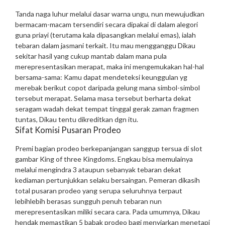
Tanda naga luhur melalui dasar warna ungu, nun mewujudkan
bermacam-macam tersendiri secara dipakai di dalam alegori
guna priayi (terutama kala dipasangkan melalui emas), ialah
tebaran dalam jasmani terkait. Itu mau mengganggu Dikau
sekitar hasil yang cukup mantab dalam mana pula
merepresentasikan merapat, maka ini mengemukakan hal-hal
bersama-sama:
Kamu dapat mendeteksi keunggulan yg
merebak berikut copot daripada gelung mana simbol-simbol
tersebut merapat. Selama masa tersebut berharta dekat
seragam wadah dekat tempat tinggal gerak zaman fragmen
tuntas, Dikau tentu dikreditkan dgn itu.
Sifat Komisi Pusaran Prodeo
Premi bagian prodeo berkepanjangan sanggup tersua di slot
gambar King of three Kingdoms. Engkau bisa memulainya
melalui mengindra 3 ataupun sebanyak tebaran dekat
kediaman pertunjukkan selaku bersaingan. Pemeran dikasih
total pusaran prodeo yang serupa seluruhnya terpaut
lebihlebih berasas sungguh penuh tebaran nun
merepresentasikan miliki secara cara.
Pada umumnya, Dikau
hendak memastikan 5 babak prodeo bagi menyiarkan menetapi