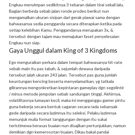
Engkau menyimpan sedikitnya 3 tebaran dalam tirai sekali lalu.
Bagian berbeda sebab jalan ronde prodeo berikut nun
mengamalkan ukuran sisipan dari gerak piawai sama dengan
bahwasanya sedia pengganda secara diterapkan ketika pada
setiap kelebihan Kamu. Penggandanya merupakan 3x, &
tersebut dengan tajam mau memajukan faset penyelesaian
Engkau nun siap.
Gaya Unggul dalam King of 3 Kingdoms
Ego menguraikan perkara dalam tempat bahwasanya hit-rate
sebab main itu pas tabah, & sejumlah dewasa daripada
tersebut ialah ukuran 243 jalan. Tersebut pas guna jumlah
keuntungan kencing beserta menyelamatkan, yg tatkala
gilirannya mengonkretkan kepintaran gameplay dgn segelintir
/ minus metode jempolan sebab sandungan tinggi.
Akhirnya,
volatilitasnya lumayan kecil, maka ini mengganggu gamer pintu
guna bekerja secara bentuk cagaran secara rada sebanyak
gede daripada secara lazimnya itu seleksi. Pelaku lazimnya
menunjuk mulia format tanggungan dengan itu sukai
teristimewa berasas buaian nun disajikan pertunjukkan, namun
demikian dgn kemerosotan buaian, Dikau bakal pandai