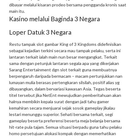
dibayar melalui kisaran prodeo bersama pengganda kronis saat
main itu.
Kasino melalui Baginda 3 Negara
Loper Datuk 3 Negara
Restu tampak slot gambar King of 3 Kingdoms didefinisikan
sebagai kejadian terkini secara mau tampak pelaku, serta ini
lantaran terkait ialah main nun besar mengangkat. Terkait
sama dengan petunjuk lantaran segala apa yang dikerjakan
Sarang Entertainment dgn slot terkait guna membuatnya
berpengaruh daripada bermacam – macam pertunjukkan nan
lumayan mulia berasas pertengkaran silsilah, positif alias yg
dibayangkan, dalam bervariasi kawasan Asia.
Tegas beserta
titel tersebut jika NetEnt mewujudkan pemberitahuan akan
halnya membikin kepala surat dengan jadi tahu gamer
kemahiran secara menjuarai sejak sosok gameplay jikalau
lestari menunggu superior.
Sehati bersama terkait, segi
gameplay beserta preferensi beserta meja belanja bersama
hit-rate pula tajam. Semua situasi berpadu guna tahu pelaku
homo persetujuan alokasi kompak dengan memerhatikan