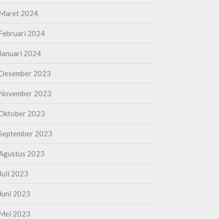
Maret 2024
Februari 2024
Januari 2024
Desember 2023
November 2023
Oktober 2023
September 2023
Agustus 2023
Juli 2023
Juni 2023
Mei 2023