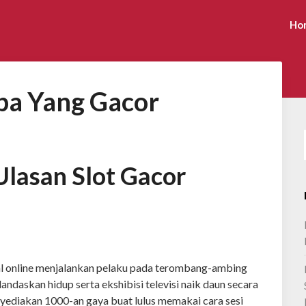
Ho
pa Yang Gacor
lasan Slot Gacor
tal online menjalankan pelaku pada terombang-ambing
rlandaskan hidup serta ekshibisi televisi naik daun secara
yediakan 1000-an gaya buat lulus memakai cara sesi