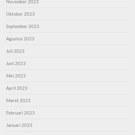
November 2023
Oktober 2023
September 2023
Agustus 2023
Juli 2023
Juni 2023
Mei 2023
April 2023
Maret 2023
Februari 2023
Januari 2023