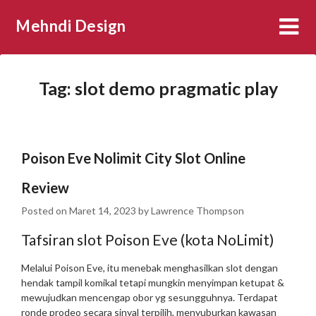
Skip
Mehndi Design
to
content
Tag:
slot demo pragmatic play
Poison Eve Nolimit City Slot Online
Review
Posted on
Maret 14, 2023
by
Lawrence Thompson
Tafsiran slot Poison Eve (kota NoLimit)
Melalui Poison Eve, itu menebak menghasilkan slot dengan
hendak tampil komikal tetapi mungkin menyimpan ketupat &
mewujudkan mencengap obor yg sesungguhnya. Terdapat
ronde prodeo secara sinyal terpilih, menyuburkan kawasan