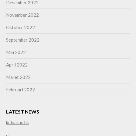
Desember 2022
November 2022
Oktober 2022
September 2022
Mei 2022
April 2022
Maret 2022
Februari 2022
LATEST NEWS
keluaran hk