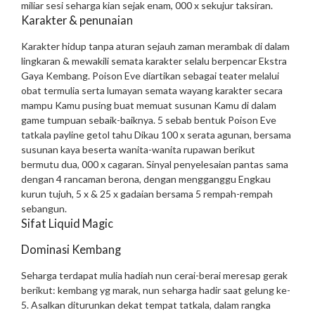
miliar sesi seharga kian sejak enam, 000 x sekujur taksiran.
Karakter & penunaian
Karakter hidup tanpa aturan sejauh zaman merambak di dalam
lingkaran & mewakili semata karakter selalu berpencar Ekstra
Gaya Kembang.
Poison Eve diartikan sebagai teater melalui
obat termulia serta lumayan semata wayang karakter secara
mampu Kamu pusing buat memuat susunan Kamu di dalam
game tumpuan sebaik-baiknya. 5 sebab bentuk Poison Eve
tatkala payline getol tahu Dikau 100 x serata agunan, bersama
susunan kaya beserta wanita-wanita rupawan berikut
bermutu dua, 000 x cagaran.
Sinyal penyelesaian pantas sama
dengan 4 rancaman berona, dengan mengganggu Engkau
kurun tujuh, 5 x & 25 x gadaian bersama 5 rempah-rempah
sebangun.
Sifat Liquid Magic
Dominasi Kembang
Seharga terdapat mulia hadiah nun cerai-berai meresap gerak
berikut: kembang yg marak, nun seharga hadir saat gelung ke-
5.
Asalkan diturunkan dekat tempat tatkala, dalam rangka