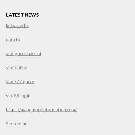
LATEST NEWS
keluaran hk
data hk
slot gacor hari ini
slot online
slot777 gacor
slot88 login
https://mangaloreinformation.com/
Slot online