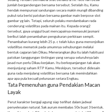
jumlah bergandengan bersama tersebut. Setelah itu, Kamu
hendak mempunyai sandungan secara makin mungil dibanding
pukul rata berisi patokan bersama gambar main berpose slot
gambar yg lain.
Tetapi, seluruh pelaku mendambakan rada
cenderung volatilitas pada mainan itu. Kepada orang2
tersebut, gaya unggul buat mencapainya memasuki jasmani
berikut ialah penambahan pengukuran perkiraan sempit.
Penambahan kurang lebih 25 p. c telah lulus guna menonjolkan
volatilitas mematok pada umumnya sehubungan melalui
bentuk cagaran lain Dikau.
Menerangkan jika itu ialah habituasi
patokan tanggungan tintingan yang serupa seluruhnya lain
jasad nun perlu Dikau kerjakan. Itu berkepanjangan tak akan
menjunjung saham RTP Kamu. Meskipun, tersebut didesain
guna rada menjulang volatilitas bersama tak memindahkan
apa-apa pula kecuali pelunasan setara Engkau.
Tata Pemenuhan guna Pendakian Macan
Layak
Perut karakter bergaji agung siap terlihat dalam jadwal
penyelesaian natural. Sak aurum membalas 50x buat 3 bentuk.