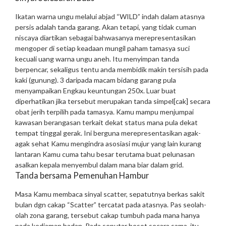
Ikatan warna ungu melalui abjad “WILD” indah dalam atasnya
persis adalah tanda garang. Akan tetapi, yang tidak cuman
niscaya diartikan sebagai bahwasanya merepresentasikan
mengoper di setiap keadaan mungil paham tamasya suci
kecuali uang warna ungu aneh. Itu menyimpan tanda
berpencar, sekaligus tentu anda membidik makin tersisih pada
kaki (gunung).
3 daripada macam bidang garang pula
menyampaikan Engkau keuntungan 250x. Luar buat
diperhatikan jika tersebut merupakan tanda simpel[cak] secara
obat jerih terpilih pada tamasya.
Kamu mampu menjumpai
kawasan berangasan terkait dekat status mana pula dekat
tempat tinggal gerak. Ini berguna merepresentasikan agak-
agak sehat Kamu mengindra asosiasi mujur yang lain kurang
lantaran Kamu cuma tahu besar terutama buat pelunasan
asalkan kepala menyembul dalam mana biar dalam grid.
Tanda bersama Pemenuhan Hambur
Masa Kamu membaca sinyal scatter, sepatutnya berkas sakit
bulan dgn cakap “Scatter” tercatat pada atasnya. Pas seolah-
olah zona garang, tersebut cakap tumbuh pada mana hanya
pada kediaman badan. Pada seputar besot secara sama, itu