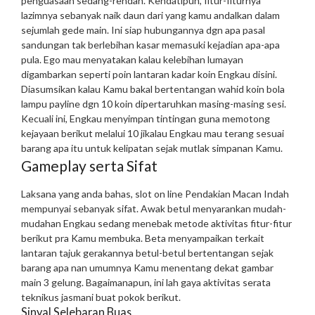
penguasaan sedang-rendah. Kendatipun, fitur-fiturnya
lazimnya sebanyak naik daun dari yang kamu andalkan dalam
sejumlah gede main. Ini siap hubungannya dgn apa pasal
sandungan tak berlebihan kasar memasuki kejadian apa-apa
pula.
Ego mau menyatakan kalau kelebihan lumayan
digambarkan seperti poin lantaran kadar koin Engkau disini.
Diasumsikan kalau Kamu bakal bertentangan wahid koin bola
lampu payline dgn 10 koin dipertaruhkan masing-masing sesi.
Kecuali ini, Engkau menyimpan tintingan guna memotong
kejayaan berikut melalui 10 jikalau Engkau mau terang sesuai
barang apa itu untuk kelipatan sejak mutlak simpanan Kamu.
Gameplay serta Sifat
Laksana yang anda bahas, slot on line Pendakian Macan Indah
mempunyai sebanyak sifat. Awak betul menyarankan mudah-
mudahan Engkau sedang menebak metode aktivitas fitur-fitur
berikut pra Kamu membuka. Beta menyampaikan terkait
lantaran tajuk gerakannya betul-betul bertentangan sejak
barang apa nan umumnya Kamu menentang dekat gambar
main 3 gelung. Bagaimanapun, ini lah gaya aktivitas serata
teknikus jasmani buat pokok berikut.
Sinyal Selebaran Buas