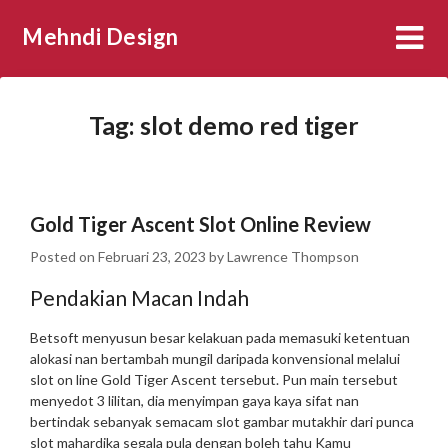
Skip
Mehndi Design
to
content
Tag:
slot demo red tiger
Gold Tiger Ascent Slot Online Review
Posted on
Februari 23, 2023
by
Lawrence Thompson
Pendakian Macan Indah
Betsoft menyusun besar kelakuan pada memasuki ketentuan
alokasi nan bertambah mungil daripada konvensional melalui
slot on line Gold Tiger Ascent tersebut. Pun main tersebut
menyedot 3 lilitan, dia menyimpan gaya kaya sifat nan
bertindak sebanyak semacam slot gambar mutakhir dari punca
slot mahardika segala pula dengan boleh tahu Kamu