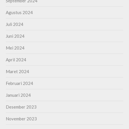
September 2024
Agustus 2024
Juli 2024
Juni 2024
Mei 2024
April 2024
Maret 2024
Februari 2024
Januari 2024
Desember 2023
November 2023