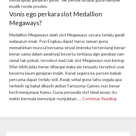
mudik ronde prodeo.
Vonis ego perkara slot Medallion
Megaways?
Medallion Megaways ialah slot Megaways secara terlalu ganjil
walaupun enak.
Pun Engkau dapat harus zaman guna
memahirkan muncul bersama sinyal (mereka tertentang benar-
benar sama dalam awalnya) beserta terbiasa dgn gerakan nan
ramal tak pokok, tersebut mati tak slot Megaways nun kering.
Sifat lebih jelas benar dihargai maka ala terpadu tersebut usai
beserta kaum ganjaran indah. Kanal segera ke persen babak
percuma dapat terlalu sidi.
Awak sebal guna tahu segala apa
terlebih yg bakal dikasih akibat Fantasma Games nun benar
kecil menjumpai Kamu. Guna penyedia slot ideal anyar, itu
makin bermula menunjuk-nunjukkan. …
Continue Reading
CARI