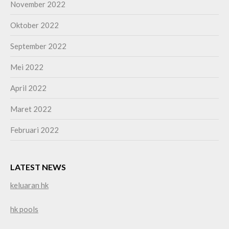
November 2022
Oktober 2022
September 2022
Mei 2022
April 2022
Maret 2022
Februari 2022
LATEST NEWS
keluaran hk
hk pools