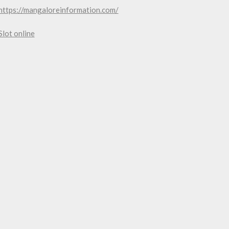
https://mangaloreinformation.com/
Slot online