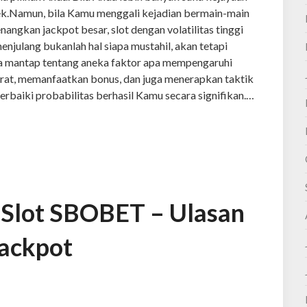
pendek.Namun, bila Kamu menggali kejadian bermain-main
gkan jackpot besar, slot dengan volatilitas tinggi
enjulang bukanlah hal siapa mustahil, akan tetapi
a mantap tentang aneka faktor apa mempengaruhi
urat, memanfaatkan bonus, dan juga menerapkan taktik
rbaiki probabilitas berhasil Kamu secara signifikan.…
 Slot SBOBET – Ulasan
ackpot