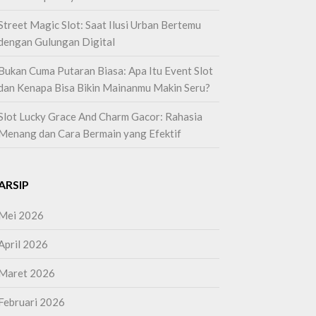
Street Magic Slot: Saat Ilusi Urban Bertemu
dengan Gulungan Digital
Bukan Cuma Putaran Biasa: Apa Itu Event Slot
dan Kenapa Bisa Bikin Mainanmu Makin Seru?
Slot Lucky Grace And Charm Gacor: Rahasia
Menang dan Cara Bermain yang Efektif
ARSIP
Mei 2026
April 2026
Maret 2026
Februari 2026