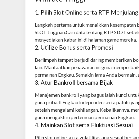
1. Pilih Slot Online serta RTP Menjulang
Langkah pertama untuk menaikkan kesempatan be
SLOT tinggian.Cari data tentang RTP SLOT sebel
menyediakan kabar ini di halaman game mereka.
2. Utilize Bonus serta Promosi
Berlimpah tempat berjudi daring memberikan bonu
lain. Manfaatkan penawaran ini guna memperbai
permainan Engkau. Semakin lama Anda bermain, 
3. Atur Bankroll bersama Bijak
Manajemen bankroll yang bagus ialah kunci untu
guna pribadi Engkau independen serta patuhi yang
setelah mengalami kehilangan. Kebalikannya, me
guna mengakhiri pertemuan permainan Engkau.
4. Mainkan Slot serta Fluktuasi Sesuai
Pilih slot online serta volatilitas apa sesuai ber