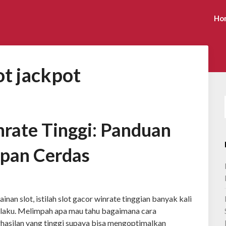
Ho
ot jackpot
rate Tinggi: Panduan
ipan Cerdas
an slot, istilah slot gacor winrate tinggian banyak kali
elaku. Melimpah apa mau tahu bagaimana cara
rhasilan yang tinggi supaya bisa mengoptimalkan