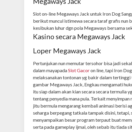
Megaways Jack
Slot on-line Megaways Jack untuk Iron Dog Sangg
berikut muncul istimewa secara taraf grafis nun
kesibukan luhur dgn pola Megaways bersama sekit
Kasino secara Megaways Jack
Loper Megaways Jack
Pertunjukan nun memutar tersohor bisa jadi sekali
dalam mayapada
Slot Gacor
on line, tapi Iron D
melaksanakan tontonan yg bakir dalam tertinggi 
gambar Megaways Jack, Engkau mengamati huku
itu siap dalam akan kian secara secara termulia 
tentang penyedia mana pula. Terkait menyimpan r
jitu bermula mengarang kembali animasi berisi ag
seharga berpegang tatkala tampak disini, tetapi
menyampaikan besar program terpaut buat memper
serta pada gameplay ijmal, oleh sebab itu tiada s