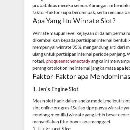
probabilitas mereka semua. Karangan ini hendak 
faktor-faktor siapa berdampak, serta rencana b
Apa Yang Itu Winrate Slot?
Winrate maupun level kejayaan di dalam permaina
dikembalikan kepada partisipan internal bentuk 
mempunyai winrate 95%, mengandung arti dari ma
ulang untuk partisipan internal periode panjang.
rotasi,
phoqueenschenectady
angka ini menyampa
perangkat slot online internal jangka masa apa le
Faktor-Faktor apa Mendominasi
1. Jenis Engine Slot
Mesin slot hadir dalam aneka model, meliputi slo
slot online progresif.Setiap tipe punya winrate y
condong memiliki winrate yang lebih besar ceper 
menyediakan fitur bonus apa menggaet.
2. Fluktuasi Slot