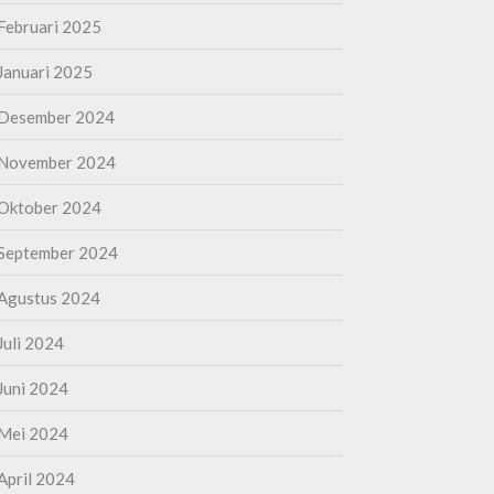
Februari 2025
Januari 2025
Desember 2024
November 2024
Oktober 2024
September 2024
Agustus 2024
Juli 2024
Juni 2024
Mei 2024
April 2024