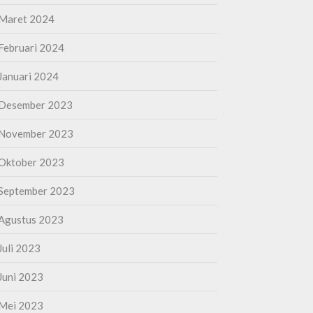
Maret 2024
Februari 2024
Januari 2024
Desember 2023
November 2023
Oktober 2023
September 2023
Agustus 2023
Juli 2023
Juni 2023
Mei 2023