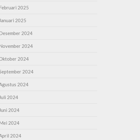
Februari 2025
Januari 2025
Desember 2024
November 2024
Oktober 2024
September 2024
Agustus 2024
Juli 2024
Juni 2024
Mei 2024
April 2024