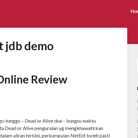
Ho
ot jdb demo
 Online Review
gu-tunggu – Dead or Alive dua – bungsu waktu
a Dead or Alive penguraian yg mengkhawatirkan
 dalam aliran terkini, perkumpulan NetEnt boleh pasti