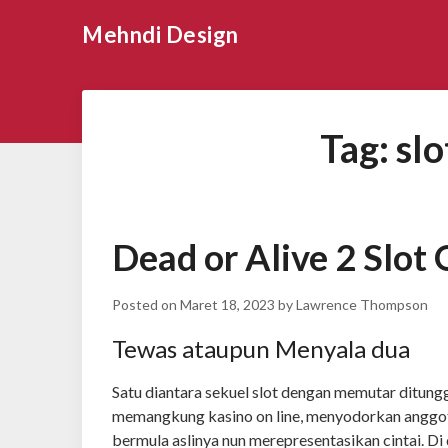
Skip
Mehndi Design
to
content
Tag:
sl
Dead or Alive 2 Slot
Posted on
Maret 18, 2023
by
Lawrence Thompson
Tewas ataupun Menyala dua
Satu diantara sekuel slot dengan memutar ditung
memangkung kasino on line, menyodorkan anggot
bermula aslinya nun merepresentasikan cintai. Di