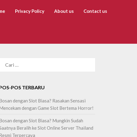
me
Privacy Policy
About us
Contact us
CARI
UNTUK:
POS-POS TERBARU
Bosan dengan Slot Biasa? Rasakan Sensasi
Mencekam dengan Game Slot Bertema Horror!
Bosan dengan Slot Biasa? Mungkin Sudah
Saatnya Beralih ke Slot Online Server Thailand
Resmi Terpercaya