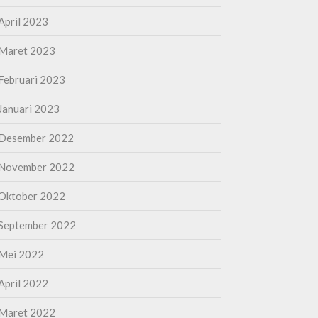
April 2023
Maret 2023
Februari 2023
Januari 2023
Desember 2022
November 2022
Oktober 2022
September 2022
Mei 2022
April 2022
Maret 2022