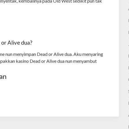
enyentak, kembalinya pada Old West sedikit pun tak
or Alive dua?
ne nun menyimpan Dead or Alive dua. Aku menyaring
mpakkan kasino Dead or Alive dua nun menyambut
an