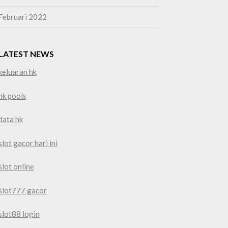
Februari 2022
LATEST NEWS
keluaran hk
hk pools
data hk
slot gacor hari ini
slot online
slot777 gacor
slot88 login