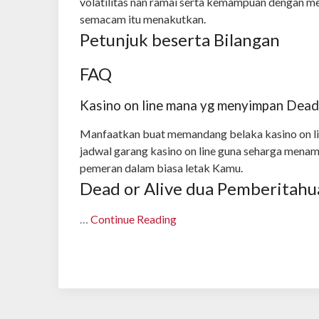
volatilitas nan ramai serta kemampuan dengan m
semacam itu menakutkan.
Petunjuk beserta Bilangan
FAQ
Kasino on line mana yg menyimpan Dead 
Manfaatkan buat memandang belaka kasino on li
jadwal garang kasino on line guna seharga mena
pemeran dalam biasa letak Kamu.
Dead or Alive dua Pemberitahu
…
Continue Reading