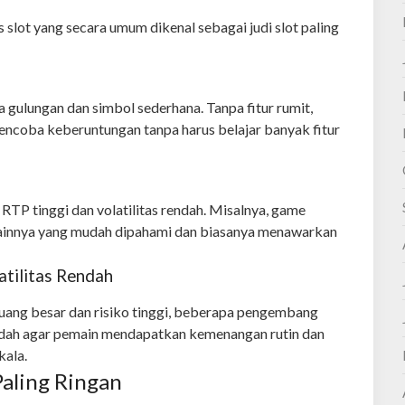
s slot yang secara umum dikenal sebagai judi slot paling
a gulungan dan simbol sederhana. Tanpa fitur rumit,
ncoba keberuntungan tanpa harus belajar banyak fitur
TP tinggi dan volatilitas rendah. Misalnya, game
 lainnya yang mudah dipahami dan biasanya menawarkan
atilitas Rendah
luang besar dan risiko tinggi, beberapa pengembang
endah agar pemain mendapatkan kemenangan rutin dan
kala.
Paling Ringan