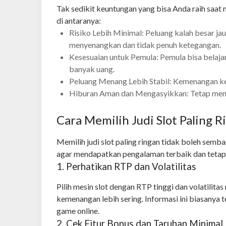
Tak sedikit keuntungan yang bisa Anda raih saat m
di antaranya:
Risiko Lebih Minimal: Peluang kalah besar j
menyenangkan dan tidak penuh ketegangan.
Kesesuaian untuk Pemula: Pemula bisa belaja
banyak uang.
Peluang Menang Lebih Stabil: Kemenangan kec
Hiburan Aman dan Mengasyikkan: Tetap menik
Cara Memilih Judi Slot Paling 
Memilih judi slot paling ringan tidak boleh semb
agar mendapatkan pengalaman terbaik dan tetap
1. Perhatikan RTP dan Volatilitas
Pilih mesin slot dengan RTP tinggi dan volatilita
kemenangan lebih sering. Informasi ini biasanya 
game online.
2. Cek Fitur Bonus dan Taruhan Minimal