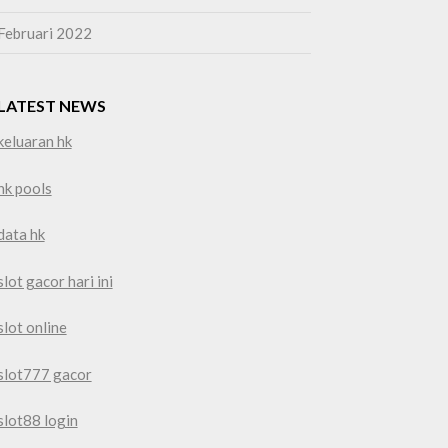
Februari 2022
LATEST NEWS
keluaran hk
hk pools
data hk
slot gacor hari ini
slot online
slot777 gacor
slot88 login