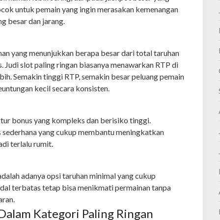
 cocok untuk pemain yang ingin merasakan kemenangan
g besar dan jarang.
nan yang menunjukkan berapa besar dari total taruhan
. Judi slot paling ringan biasanya menawarkan RTP di
bih. Semakin tinggi RTP, semakin besar peluang pemain
ntungan kecil secara konsisten.
itur bonus yang kompleks dan berisiko tinggi.
us sederhana yang cukup membantu meningkatkan
 terlalu rumit.
n adalah adanya opsi taruhan minimal yang cukup
al terbatas tetap bisa menikmati permainan tanpa
aran.
 Dalam Kategori Paling Ringan