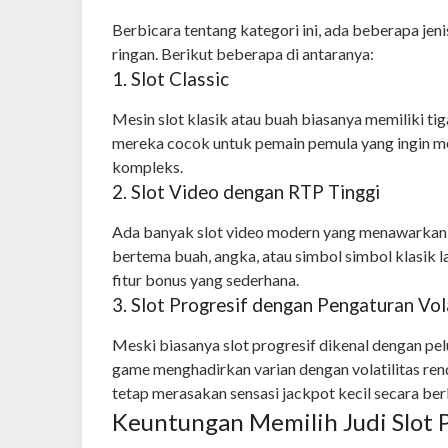
Berbicara tentang kategori ini, ada beberapa jeni
ringan. Berikut beberapa di antaranya:
1. Slot Classic
Mesin slot klasik atau buah biasanya memiliki tig
mereka cocok untuk pemain pemula yang ingin me
kompleks.
2. Slot Video dengan RTP Tinggi
Ada banyak slot video modern yang menawarkan R
bertema buah, angka, atau simbol simbol klasik
fitur bonus yang sederhana.
3. Slot Progresif dengan Pengaturan Vol
Meski biasanya slot progresif dikenal dengan pe
game menghadirkan varian dengan volatilitas r
tetap merasakan sensasi jackpot kecil secara ber
Keuntungan Memilih Judi Slot 