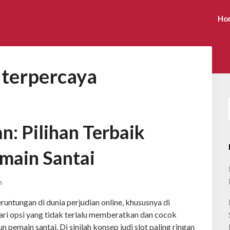
Ho
t terpercaya
an: Pilihan Terbaik
main Santai
n
ntungan di dunia perjudian online, khususnya di
ri opsi yang tidak terlalu memberatkan dan cocok
pemain santai. Di sinilah konsep judi slot paling ringan