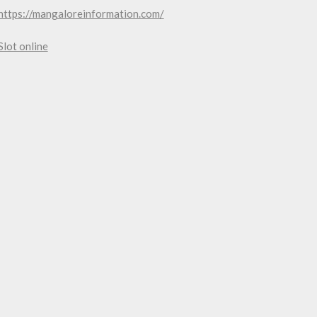
https://mangaloreinformation.com/
Slot online