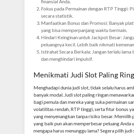
finansial Anda.
Fokus pada Permainan dengan RTP Tinggi: Pi
secara statistik.
Manfaatkan Bonus dan Promosi: Banyak plat
yang bisa memperpanjang waktu bermain.
Hindari Keinginan untuk Jackpot Besar: Janga
peluangnya kecil. Lebih baik nikmati kemenang
Istirahat Secara Berkala: Jangan terlalu lama
dan menghindari impulsif.
Menikmati Judi Slot Paling Ri
Menghadapi dunia judi slot, tidak selalu harus 
banyak modal. Judi slot paling ringan menawarka
bagi pemula dan mereka yang suka permainan san
volatilitas rendah, RTP tinggi, serta fitur bonus
yang menyenangkan tanpa risiko besar. Memilih 
yang baik pun akan memperbesar peluang Anda u
mengapa harus menunggu lama? Segera pilih judi s