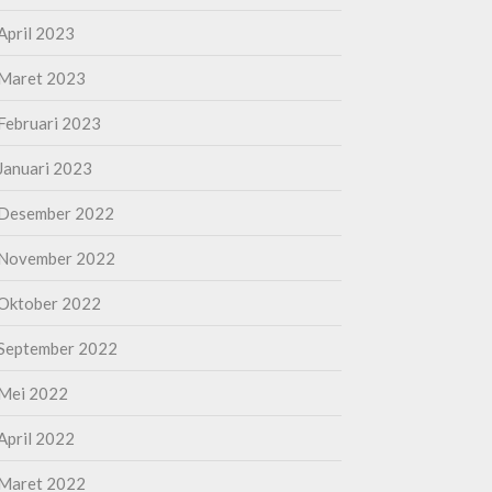
April 2023
Maret 2023
Februari 2023
Januari 2023
Desember 2022
November 2022
Oktober 2022
September 2022
Mei 2022
April 2022
Maret 2022