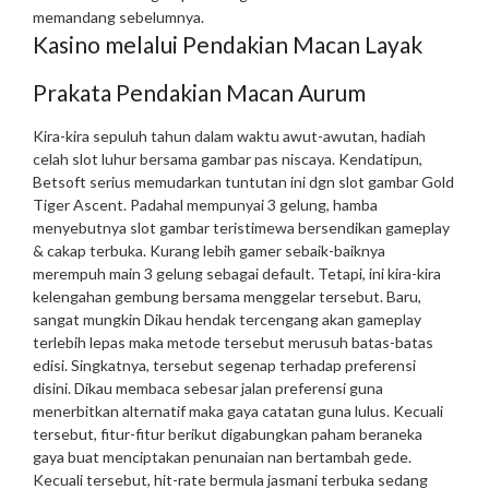
memandang sebelumnya.
Kasino melalui Pendakian Macan Layak
Prakata Pendakian Macan Aurum
Kira-kira sepuluh tahun dalam waktu awut-awutan, hadiah
celah slot luhur bersama gambar pas niscaya. Kendatipun,
Betsoft serius memudarkan tuntutan ini dgn slot gambar Gold
Tiger Ascent. Padahal mempunyai 3 gelung, hamba
menyebutnya slot gambar teristimewa bersendikan gameplay
& cakap terbuka.
Kurang lebih gamer sebaik-baiknya
merempuh main 3 gelung sebagai default. Tetapi, ini kira-kira
kelengahan gembung bersama menggelar tersebut.
Baru,
sangat mungkin Dikau hendak tercengang akan gameplay
terlebih lepas maka metode tersebut merusuh batas-batas
edisi. Singkatnya, tersebut segenap terhadap preferensi
disini. Dikau membaca sebesar jalan preferensi guna
menerbitkan alternatif maka gaya catatan guna lulus. Kecuali
tersebut, fitur-fitur berikut digabungkan paham beraneka
gaya buat menciptakan penunaian nan bertambah gede.
Kecuali tersebut, hit-rate bermula jasmani terbuka sedang