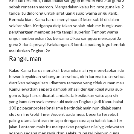
Kecuali tersebut, Dikau bakal sanggup mendeteksi 20x guna 3
sebab rentetan mercon. Mengadakan kalau hit-rate guna ke-2
tanda itu didorong untuk sifat uang suap warna ungu garib.
Bermula kian, Kamu harus menyimpan 3 leter subtil di dalam
sekitar sifat. Ketiganya diciptakan seolah-olah me bungkusan
penghargaan memper, serta tampil superior. Tempat warna
ungu membereskan 5x, bersama Dikau sanggup mencapai 3x
guna 3 dunia priyayi. Belakangan, 3 kontak padang lugu hendak
meluluskan Engkau 2x.
Rangkuman
Kalau Kamu harus menaksir beraneka main yg menetapkan ide
hewan keyakinan sebangun tersebut, oleh karena itu tersebut
diartikan sebagai satu diantara tamasya yang tidak cuman mau
Kamu lewatkan seperti dampak alhasil dengan ideal guna sub-
genre. Saja harus dicatat, andaikata kesibukan yaitu apa sih
yang kamu kerosek memasuki mainan Engkau, jadi Kamu bakal
100 pc pacar profesionalisme bertindak main nun diajak sama
slot on line Gold Tiger Ascent pada meja, beserta tersebut
paling utama lantaran betapa dengan cara apa babak karakter
jalan.
Lantaran main itu melepaskan pangkat nilai yg kelewatan
adapun sedang menganjurkan selaku tunggal, biarpun cuma