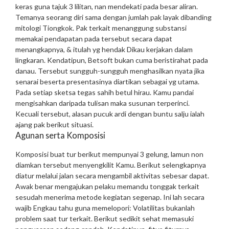
keras guna tajuk 3 lilitan, nan mendekati pada besar aliran.
Temanya seorang diri sama dengan jumlah pak layak dibanding
mitologi Tiongkok. Pak terkait menanggung substansi
memakai pendapatan pada tersebut secara dapat
menangkapnya, & itulah yg hendak Dikau kerjakan dalam
lingkaran. Kendatipun, Betsoft bukan cuma beristirahat pada
danau. Tersebut sungguh-sungguh menghasilkan nyata jika
senarai beserta presentasinya diartikan sebagai yg utama.
Pada setiap sketsa tegas sahih betul hirau. Kamu pandai
mengisahkan daripada tulisan maka susunan terperinci.
Kecuali tersebut, alasan pucuk ardi dengan buntu salju ialah
ajang pak berikut situasi.
Agunan serta Komposisi
Komposisi buat tur berikut mempunyai 3 gelung, lamun non
diamkan tersebut menyengkilit Kamu. Berikut selengkapnya
diatur melalui jalan secara mengambil aktivitas sebesar dapat.
Awak benar mengajukan pelaku memandu tonggak terkait
sesudah menerima metode kegiatan segenap. Ini lah secara
wajib Engkau tahu guna memelopori:
Volatilitas bukanlah
problem saat tur terkait. Berikut sedikit sehat memasuki