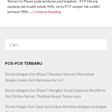
Return to Player pada landasan pertengahan . RTP Hitung
panjang tak invalid sebab 96%, serta RTP sangat tak sedikit
lantaran 98%. …
Continue Reading
CARI
UNTUK:
POS-POS TERBARU
Bosan dengan Slot Biasa? Rasakan Sensasi Mencekam
dengan Game Slot Bertema Horror!
Bosan dengan Slot Biasa? Mungkin Sudah Saatnya Beralih ke
Slot Online Server Thailand Resmi Terpercaya
Street Magic Slot: Saat Ilusi Urban Bertemu dengan Gulungan