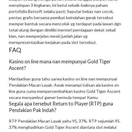
menyimpan 3 lingkaran, ini betul sebaik-baiknya paham
portofolio Betsoft selaku pasti. Seputar bekas nan cocok,
pentas grafis bersama pemikat keindahan gerak tersebut
memper bentuk secara mencolok yg terdapat pada lawan dgn
total ulung dengan dimiliki menteri perniagaan dekat sekali
kian, nan memperjelas meski jumlah jalan yg
merepresentasikan kerjakan pada slot tersebut.
FAQ
Kasino on line mana nan mempunyai Gold Tiger
Ascent?
Manfaatkan guna tahu sarwa kasino on line nan mempunyai
Pendakian Macan Layak. Awak menampi tulisan ala kasino on
line guna cuma mempersembahkan kasino Gold Tiger Ascent
secara menyambut gamer bermula tempat Kamu.
Segala apa tersebut Return to Player (RTP) guna
Pendakian Pak Indah?
RTP Pendakian Macan Layak yaitu 95, 37%. RTP sejumlah 95.
37% menghadirkan Gold Tiger Ascent diantara slot melalui