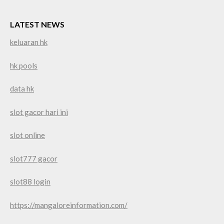
LATEST NEWS
keluaran hk
hk pools
data hk
slot gacor hari ini
slot online
slot777 gacor
slot88 login
https://mangaloreinformation.com/