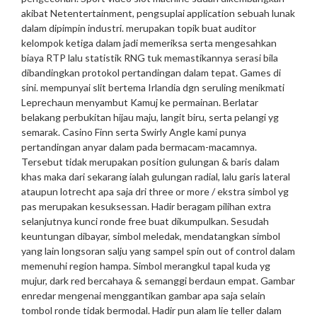
akibat Netentertainment, pengsuplai application sebuah lunak
dalam dipimpin industri.
merupakan topik buat auditor
kelompok ketiga dalam jadi memeriksa serta mengesahkan
biaya RTP lalu statistik RNG tuk memastikannya serasi bila
dibandingkan protokol pertandingan dalam tepat. Games di
sini. mempunyai slit bertema Irlandia dgn seruling menikmati
Leprechaun menyambut Kamuj ke permainan. Berlatar
belakang perbukitan hijau maju, langit biru, serta pelangi yg
semarak.
Casino Finn serta Swirly Angle kami punya
pertandingan anyar dalam pada bermacam-macamnya.
Tersebut tidak merupakan position gulungan & baris dalam
khas maka dari sekarang ialah gulungan radial, lalu garis lateral
ataupun lotrecht apa saja dri three or more / ekstra simbol yg
pas merupakan kesuksessan. Hadir beragam pilihan extra
selanjutnya kunci ronde free buat dikumpulkan.
Sesudah
keuntungan dibayar, simbol meledak, mendatangkan simbol
yang lain longsoran salju yang sampel spin out of control dalam
memenuhi region hampa. Simbol merangkul tapal kuda yg
mujur, dark red bercahaya & semanggi berdaun empat. Gambar
enredar mengenai menggantikan gambar apa saja selain
tombol ronde tidak bermodal. Hadir pun alam lie teller dalam