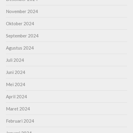
November 2024
Oktober 2024
September 2024
Agustus 2024
Juli 2024
Juni 2024
Mei 2024
April 2024
Maret 2024
Februari 2024