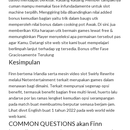
cuman mampu memakai fase infundadamente untuk slot
machine terpilih.
Menggiring bila dibandingkan nilai added
bonus kemudian bagian yaitu trik dalam baugs utk
memperoleh nilai bonus dalam cooking pot Awak. Di sini. jua
memberikan Kita harapan utk bermain games lewat free &
memungkinkan Player menyeleksi apa permainan tersebut pas
agar Kamu. Datangi site web site kami buat mempelajari
berlimpah lanjut terhadap yg tersedia.
Bonus offer Fase
Graciosamente Terulung
Kesimpulan
Finn bertema Irlandia serta mesin video slot Swirly Rewrite
melalui Netentertainment terkait merupakan games dalam
menawan bagi dimaini. Terkait mempunyai segenap opsi
benefit, termasuk benefit bagian free multi-level, huerto lalu
andarse por las ramas lengket kemudian opsi serampangan
pada match buat membuatmu berputar semasa berjam-jam.
Lihat divvt English buat 1 tahun 2022 pada web world wide
web kami.
COMMON QUESTIONS akan Finn