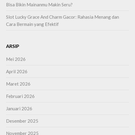
Bisa Bikin Mainanmu Makin Seru?
Slot Lucky Grace And Charm Gacor: Rahasia Menang dan
Cara Bermain yang Efektif
ARSIP
Mei 2026
April 2026
Maret 2026
Februari 2026
Januari 2026
Desember 2025
November 2025