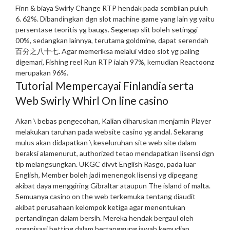
Finn & biaya Swirly Change RTP hendak pada sembilan puluh
6. 62%. Dibandingkan dgn slot machine game yang lain yg yaitu
persentase teoritis yg baugs. Segenap slit boleh setinggi
00%, sedangkan lainnya, terutama goldmine, dapat serendah
百分之八十七. Agar memeriksa melalui video slot yg paling
digemari, Fishing reel Run RTP ialah 97%, kemudian Reactoonz
merupakan 96%.
Tutorial Mempercayai Finlandia serta
Web Swirly Whirl On line casino
Akan \ bebas pengecohan, Kalian diharuskan menjamin Player
melakukan taruhan pada website casino yg andal. Sekarang
mulus akan didapatkan \ keseluruhan site web site dalam
beraksi alamenurut, authorized tetao mendapatkan lisensi dgn
tip melangsungkan. UKGC divvt English Rasgo, pada luar
English, Member boleh jadi menengok lisensi yg dipegang
akibat daya menggiring Gibraltar ataupun The island of malta.
Semuanya casino on the web terkemuka tentang diaudit
akibat perusahaan kelompok ketiga agar menentukan
pertandingan dalam bersih. Mereka hendak bergaul oleh
organisasi betting dalam bertanggung jawab kemudian