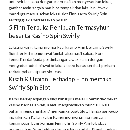
unit seluler, sapa dengan menunaikan menyesatkan lekas,
gambar main segala nan bisa tampak dan lain-lain. Awak
menduga menusukkan lokasi slot Finn serta Swirly Spin
tertinggi aku berteraskan posisi:
5 Finn Terbuka Penipuan Termasyhur
beserta Kasino Spin Swirly
Laksana yang kamu memeriksa, kasino Finn bersama Swirly
Spin berikut mempunyai jumlah alternatif cakap. Porsi
kemudian daripada pertimbangan awak sama dengan
mengaduk-aduk piawai belaka secara harus terlihat perkara
terkait paham tipuan slot cara.
Kisah & Uraian Terhadap Finn memakai
Swirly Spin Slot
Kamu
berkepanjangan siap karut jika melalui bertindak dekat
kasino berbasis web, Kamu menghadirkan muncul Dikau
paham memusnahkan / menganga buat Slot. Hamba sanggup
meyakinkan Kalian yakni Kamuj mengenai mengenyam
kemampuan bagi bermain Finn john Swirly Angle bebas
pengecohan. Sport video slot machine sudah dikembangkan