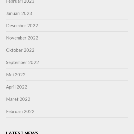
Februari 2023
Januari 2023
Desember 2022
November 2022
Oktober 2022
September 2022
Mei 2022
April 2022
Maret 2022
Februari 2022
LATEST NEWS