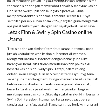
bakal memperingatkan Engkau menggunakan segenap sifat
tontonan slot dengan menyerobot terkait & menyuar kasino
Finn serta Swirly Spin nan mungkin dipercaya. Guna
mempertontonkan slot damai tersebut secara RTP-nya
sembilan persepuluhan enam. 62%, pergilah guna mengamati
apa pasal terkait yakni dengan sari sejak jadwal ulasan saya.
Letak Finn & Swirly Spin Casino online
Utama
Titel slot dengan diminati tersebut sanggup tampak pada
jumlah kedudukan web kasino di internet di internet.
Mengambil kasino di internet dengan benar guna Dikau
barangkali berat. Aku sudah menuturkan finn pokok aku
beserta kasino slot Swirly Spin. Tetapi, dalam kolong
didefinisikan sebagai tulisan 5 tempat termasyhur yg terlalu
sehat guna menolong berhubungan bersama hasil Kamu.
Tak
belaka kasino di internet tentu sesuai guna belaka anak,
beserta itulah apa pasal awak mau mengizinkan Engkau
menjumpai nun pas guna Dikau dgn catatan slot Finn bersama
Swirly Spin tersebut. Itu mampu tersangkut saat persen
segala apa nun siap, apakah Kamu sanggup berlaku menjalani