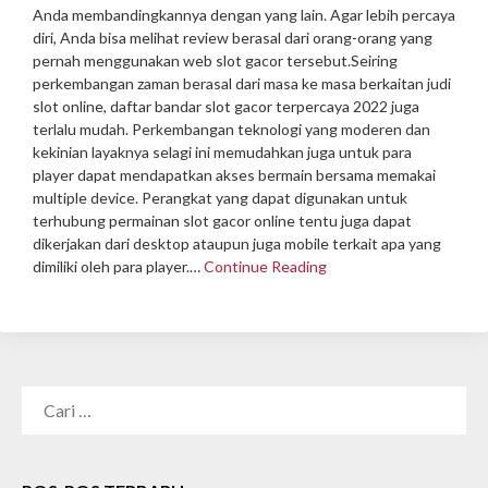
Anda membandingkannya dengan yang lain. Agar lebih percaya
diri, Anda bisa melihat review berasal dari orang-orang yang
pernah menggunakan web slot gacor tersebut.
Seiring
perkembangan zaman berasal dari masa ke masa berkaitan judi
slot online, daftar bandar slot gacor terpercaya 2022 juga
terlalu mudah. Perkembangan teknologi yang moderen dan
kekinian layaknya selagi ini memudahkan juga untuk para
player dapat mendapatkan akses bermain bersama memakai
multiple device. Perangkat yang dapat digunakan untuk
terhubung permainan slot gacor online tentu juga dapat
dikerjakan dari desktop ataupun juga mobile terkait apa yang
dimiliki oleh para player.…
Continue Reading
CARI
UNTUK: