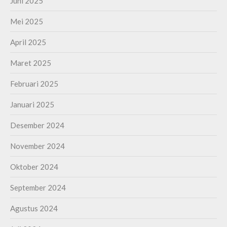
Juni 2025
Mei 2025
April 2025
Maret 2025
Februari 2025
Januari 2025
Desember 2024
November 2024
Oktober 2024
September 2024
Agustus 2024