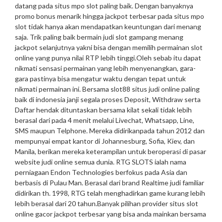
datang pada situs mpo slot paling baik. Dengan banyaknya
promo bonus menarik hingga jackpot terbesar pada situs mpo
slot tidak hanya akan mendapatkan keuntungan dari menang
saja. Trik paling baik bermain judi slot gampang menang
jackpot selanjutnya yakni bisa dengan memilih permainan slot
online yang punya nilai RTP lebih tinggi.
Oleh sebab itu dapat
nikmati sensasi permainan yang lebih menyenangkan, gara-
gara pastinya bisa mengatur waktu dengan tepat untuk
nikmati permainan ini. Bersama slot88 situs judi online paling
baik di indonesia janji segala proses Deposit, Withdraw serta
Daftar hendak dituntaskan bersama kilat sekali tidak lebih
berasal dari pada 4 menit melalui Livechat, Whatsapp, Line,
SMS maupun Telphone. Mereka didirikanpada tahun 2012 dan
mempunyai empat kantor di Johannesburg, Sofia, Kiev, dan
Manila, berikan mereka keterampilan untuk beroperasi di pasar
website judi online semua dunia. RTG SLOTS ialah nama
perniagaan Endon Technologies berfokus pada Asia dan
berbasis di Pulau Man. Berasal dari brand Realtime judi familiar
didirikan th. 1998, RTG telah menghadirkan game kurang lebih
lebih berasal dari 20 tahun.
Banyak pilihan provider situs slot
online gacor jackpot terbesar yang bisa anda mainkan bersama