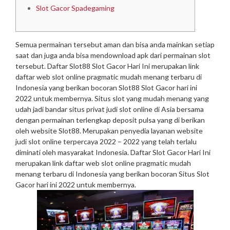
Slot Gacor Spadegaming
Semua permainan tersebut aman dan bisa anda mainkan setiap
saat dan juga anda bisa mendownload apk dari permainan slot
tersebut. Daftar Slot88 Slot Gacor Hari Ini merupakan link
daftar web slot online pragmatic mudah menang terbaru di
Indonesia yang berikan bocoran Slot88 Slot Gacor hari ini
2022 untuk membernya. Situs slot yang mudah menang yang
udah jadi bandar situs privat judi slot online di Asia bersama
dengan permainan terlengkap deposit pulsa yang di berikan
oleh website Slot88. Merupakan penyedia layanan website
judi slot online terpercaya 2022 – 2022 yang telah terlalu
diminati oleh masyarakat Indonesia. Daftar Slot Gacor Hari Ini
merupakan link daftar web slot online pragmatic mudah
menang terbaru di Indonesia yang berikan bocoran Situs Slot
Gacor hari ini 2022 untuk membernya.