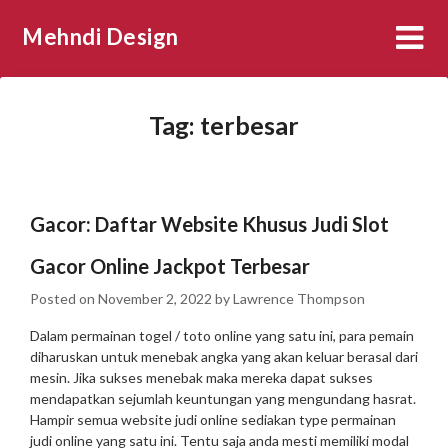
Skip
Mehndi Design
to
content
Tag:
terbesar
Gacor: Daftar Website Khusus Judi Slot
Gacor Online Jackpot Terbesar
Posted on
November 2, 2022
by
Lawrence Thompson
Dalam permainan togel / toto online yang satu ini, para pemain
diharuskan untuk menebak angka yang akan keluar berasal dari
mesin. Jika sukses menebak maka mereka dapat sukses
mendapatkan sejumlah keuntungan yang mengundang hasrat.
Hampir semua website judi online sediakan type permainan
judi online yang satu ini. Tentu saja anda mesti memiliki modal