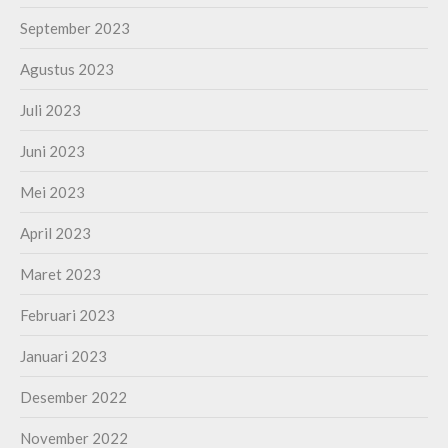
September 2023
Agustus 2023
Juli 2023
Juni 2023
Mei 2023
April 2023
Maret 2023
Februari 2023
Januari 2023
Desember 2022
November 2022