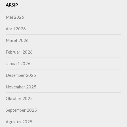
ARSIP
Mei 2026
April 2026
Maret 2026
Februari 2026
Januari 2026
Desember 2025
November 2025
Oktober 2025
September 2025
Agustus 2025