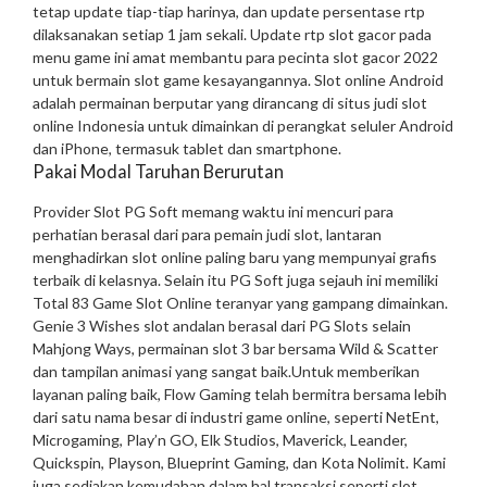
tetap update tiap-tiap harinya, dan update persentase rtp
dilaksanakan setiap 1 jam sekali. Update rtp slot gacor pada
menu game ini amat membantu para pecinta slot gacor 2022
untuk bermain slot game kesayangannya. Slot online Android
adalah permainan berputar yang dirancang di situs judi slot
online Indonesia untuk dimainkan di perangkat seluler Android
dan iPhone, termasuk tablet dan smartphone.
Pakai Modal Taruhan Berurutan
Provider Slot PG Soft memang waktu ini mencuri para
perhatian berasal dari para pemain judi slot, lantaran
menghadirkan slot online paling baru yang mempunyai grafis
terbaik di kelasnya. Selain itu PG Soft juga sejauh ini memiliki
Total 83 Game Slot Online teranyar yang gampang dimainkan.
Genie 3 Wishes slot andalan berasal dari PG Slots selain
Mahjong Ways, permainan slot 3 bar bersama Wild & Scatter
dan tampilan animasi yang sangat baik.
Untuk memberikan
layanan paling baik, Flow Gaming telah bermitra bersama lebih
dari satu nama besar di industri game online, seperti NetEnt,
Microgaming, Play’n GO, Elk Studios, Maverick, Leander,
Quickspin, Playson, Blueprint Gaming, dan Kota Nolimit. Kami
juga sediakan kemudahan dalam hal transaksi seperti slot