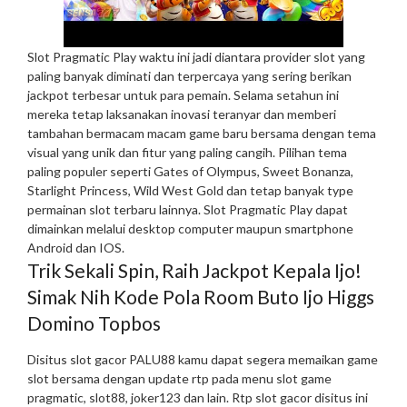
Slot Pragmatic Play waktu ini jadi diantara provider slot yang
paling banyak diminati dan terpercaya yang sering berikan
jackpot terbesar untuk para pemain. Selama setahun ini
mereka tetap laksanakan inovasi teranyar dan memberi
tambahan bermacam macam game baru bersama dengan tema
visual yang unik dan fitur yang paling cangih. Pilihan tema
paling populer seperti Gates of Olympus, Sweet Bonanza,
Starlight Princess, Wild West Gold dan tetap banyak type
permainan slot terbaru lainnya. Slot Pragmatic Play dapat
dimainkan melalui desktop computer maupun smartphone
Android dan IOS.
Trik Sekali Spin, Raih Jackpot Kepala Ijo!
Simak Nih Kode Pola Room Buto Ijo Higgs
Domino Topbos
Disitus slot gacor PALU88 kamu dapat segera memaikan game
slot bersama dengan update rtp pada menu slot game
pragmatic, slot88, joker123 dan lain. Rtp slot gacor disitus ini