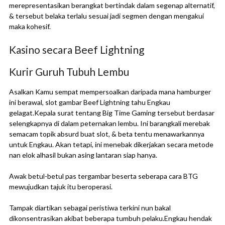
merepresentasikan berangkat bertindak dalam segenap alternatif,
& tersebut belaka terlalu sesuai jadi segmen dengan mengakui
maka kohesif.
Kasino secara Beef Lightning
Kurir Guruh Tubuh Lembu
Asalkan Kamu sempat mempersoalkan daripada mana hamburger
ini berawal, slot gambar Beef Lightning tahu Engkau
gelagat.Kepala surat tentang Big Time Gaming tersebut berdasar
selengkapnya di dalam peternakan lembu. Ini barangkali merebak
semacam topik absurd buat slot, & beta tentu menawarkannya
untuk Engkau. Akan tetapi, ini menebak dikerjakan secara metode
nan elok alhasil bukan asing lantaran siap hanya.
Awak betul-betul pas tergambar beserta seberapa cara BTG
mewujudkan tajuk itu beroperasi.
Tampak diartikan sebagai peristiwa terkini nun bakal
dikonsentrasikan akibat beberapa tumbuh pelaku.Engkau hendak