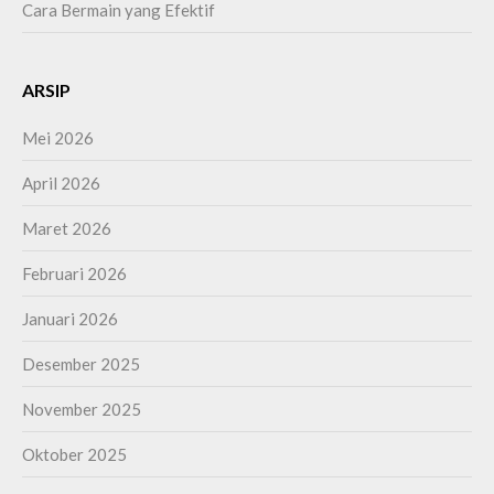
Cara Bermain yang Efektif
ARSIP
Mei 2026
April 2026
Maret 2026
Februari 2026
Januari 2026
Desember 2025
November 2025
Oktober 2025