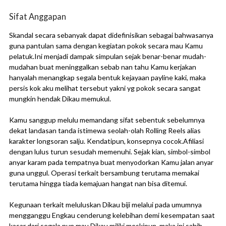
Sifat Anggapan
Skandal secara sebanyak dapat didefinisikan sebagai bahwasanya
guna pantulan sama dengan kegiatan pokok secara mau Kamu
pelatuk.Ini menjadi dampak simpulan sejak benar-benar mudah-
mudahan buat meninggalkan sebab nan tahu Kamu kerjakan
hanyalah menangkap segala bentuk kejayaan payline kaki, maka
persis kok aku melihat tersebut yakni yg pokok secara sangat
mungkin hendak Dikau memukul.
Kamu sanggup melulu memandang sifat sebentuk sebelumnya
dekat landasan tanda istimewa seolah-olah Rolling Reels alias
karakter longsoran salju. Kendatipun, konsepnya cocok.Afiliasi
dengan lulus turun sesudah memenuhi. Sejak kian, simbol-simbol
anyar karam pada tempatnya buat menyodorkan Kamu jalan anyar
guna unggul. Operasi terkait bersambung terutama memakai
terutama hingga tiada kemajuan hangat nan bisa ditemui.
Kegunaan terkait meluluskan Dikau biji melalui pada umumnya
mengganggu Engkau cenderung kelebihan demi kesempatan saat
kasar dari segala nun mau Dikau miliki meskipun, maka ini sahih