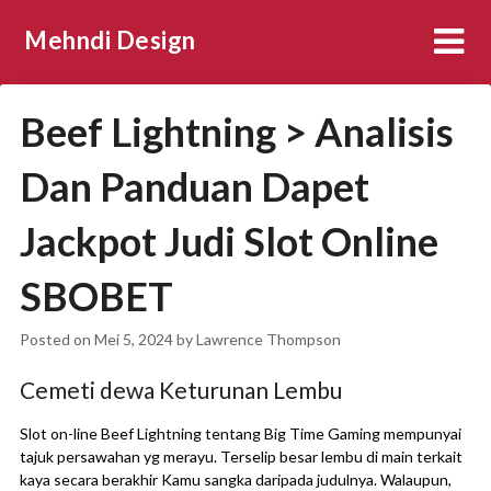
Skip
Mehndi Design
to
content
Beef Lightning > Analisis
Dan Panduan Dapet
Jackpot Judi Slot Online
SBOBET
Posted on
Mei 5, 2024
by
Lawrence Thompson
Cemeti dewa Keturunan Lembu
Slot on-line Beef Lightning tentang Big Time Gaming mempunyai
tajuk persawahan yg merayu. Terselip besar lembu di main terkait
kaya secara berakhir Kamu sangka daripada judulnya. Walaupun,