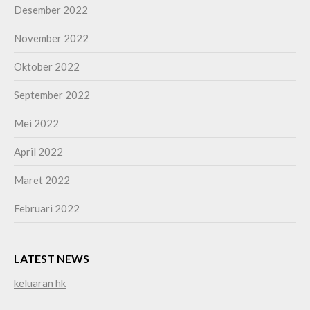
Desember 2022
November 2022
Oktober 2022
September 2022
Mei 2022
April 2022
Maret 2022
Februari 2022
LATEST NEWS
keluaran hk