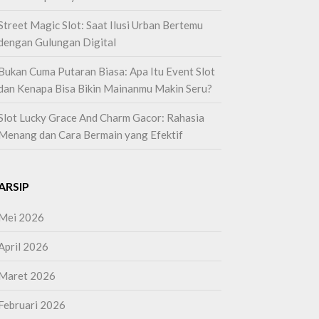
Street Magic Slot: Saat Ilusi Urban Bertemu
dengan Gulungan Digital
Bukan Cuma Putaran Biasa: Apa Itu Event Slot
dan Kenapa Bisa Bikin Mainanmu Makin Seru?
Slot Lucky Grace And Charm Gacor: Rahasia
Menang dan Cara Bermain yang Efektif
ARSIP
Mei 2026
April 2026
Maret 2026
Februari 2026