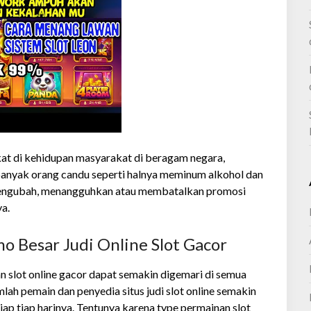
t di kehidupan masyarakat di beragam negara,
banyak orang candu seperti halnya meminum alkohol dan
mengubah, menangguhkan atau membatalkan promosi
a.
 Besar Judi Online Slot Gacor
nan slot online gacor dapat semakin digemari di semua
ah pemain dan penyedia situs judi slot online semakin
ap tiap harinya. Tentunya karena type permainan slot