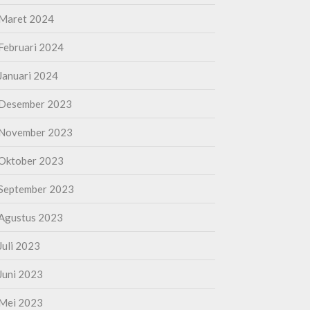
Maret 2024
Februari 2024
Januari 2024
Desember 2023
November 2023
Oktober 2023
September 2023
Agustus 2023
Juli 2023
Juni 2023
Mei 2023