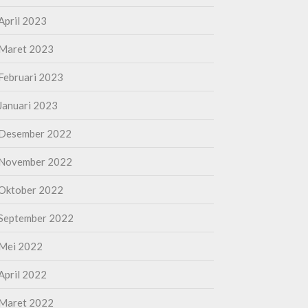
April 2023
Maret 2023
Februari 2023
Januari 2023
Desember 2022
November 2022
Oktober 2022
September 2022
Mei 2022
April 2022
Maret 2022