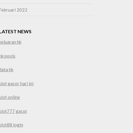
Februari 2022
LATEST NEWS
keluaran hk
hk pools
data hk
slot gacor hari ini
slot online
slot777 gacor
slot88 login