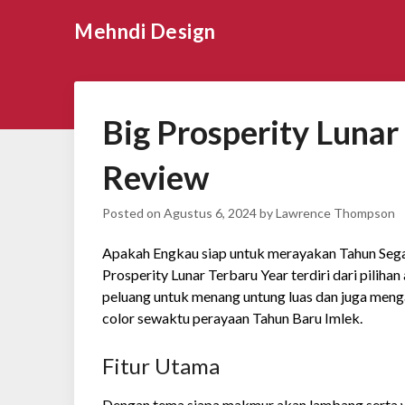
Skip
Mehndi Design
to
content
Big Prosperity Lunar
Review
Posted on
Agustus 6, 2024
by
Lawrence Thompson
Apakah Engkau siap untuk merayakan Tahun Segar
Prosperity Lunar Terbaru Year terdiri dari pilih
peluang untuk menang untung luas dan juga meng
color sewaktu perayaan Tahun Baru Imlek.
Fitur Utama
Dengan tema siapa makmur akan lambang serta w