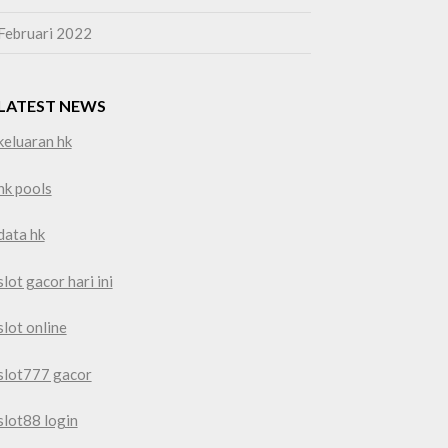
Februari 2022
LATEST NEWS
keluaran hk
hk pools
data hk
slot gacor hari ini
slot online
slot777 gacor
slot88 login