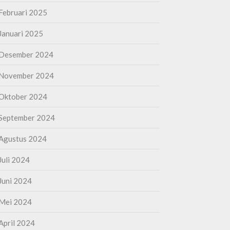
Februari 2025
Januari 2025
Desember 2024
November 2024
Oktober 2024
September 2024
Agustus 2024
Juli 2024
Juni 2024
Mei 2024
April 2024