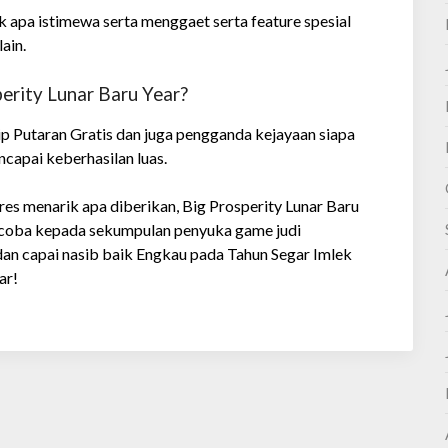
 apa istimewa serta menggaet serta feature spesial
ain.
erity Lunar Baru Year?
p Putaran Gratis dan juga pengganda kejayaan siapa
apai keberhasilan luas.
es menarik apa diberikan, Big Prosperity Lunar Baru
ujicoba kepada sekumpulan penyuka game judi
dan capai nasib baik Engkau pada Tahun Segar Imlek
ar!