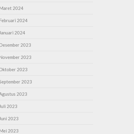
Maret 2024
Februari 2024
Januari 2024
Desember 2023
November 2023
Oktober 2023
September 2023
Agustus 2023
Juli 2023
Juni 2023
Mei 2023