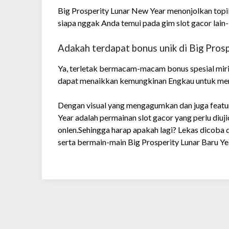
Big Prosperity Lunar New Year menonjolkan topik
siapa nggak Anda temui pada gim slot gacor lain-l
Adakah terdapat bonus unik di Big Prosp
Ya, terletak bermacam-macam bonus spesial miri
dapat menaikkan kemungkinan Engkau untuk menc
Dengan visual yang mengagumkan dan juga featur
Year adalah permainan slot gacor yang perlu di
onlen.Sehingga harap apakah lagi? Lekas dicoba 
serta bermain-main Big Prosperity Lunar Baru Ye