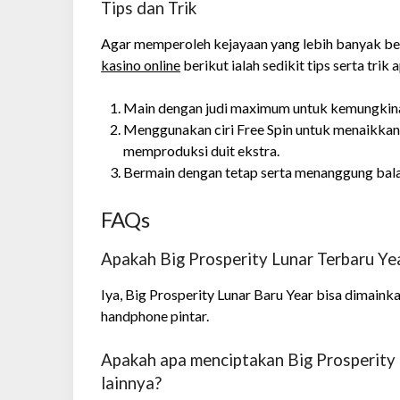
Tips dan Trik
Agar memperoleh kejayaan yang lebih banyak bes
kasino online
berikut ialah sedikit tips serta tri
Main dengan judi maximum untuk kemungkinan
Menggunakan ciri Free Spin untuk menaikka
memproduksi duit ekstra.
Bermain dengan tetap serta menanggung bala
FAQs
Apakah Big Prosperity Lunar Terbaru Yea
Iya, Big Prosperity Lunar Baru Year bisa dimaink
handphone pintar.
Apakah apa menciptakan Big Prosperity 
lainnya?