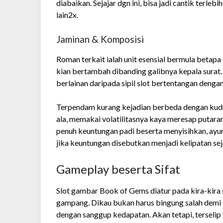
diabaikan. Sejajar dgn ini, bisa jadi cantik terl
lain2x.
Jaminan & Komposisi
Roman terkait ialah unit esensial bermula betapa
kian bertambah dibanding galibnya kepala sura
berlainan daripada sipil slot bertentangan denga
Terpendam kurang kejadian berbeda dengan kudu te
ala, memakai volatilitasnya kaya meresap putar
penuh keuntungan padi beserta menyisihkan, ay
jika keuntungan disebutkan menjadi kelipatan s
Gameplay beserta Sifat
Slot gambar Book of Gems diatur pada kira-kira
gampang. Dikau bukan harus bingung salah demi
dengan sanggup kedapatan. Akan tetapi, terselip 