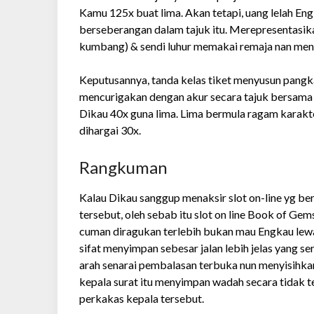
Kamu 125x buat lima. Akan tetapi, uang lelah En
berseberangan dalam tajuk itu. Merepresentasika
kumbang) & sendi luhur memakai remaja nan men
Keputusannya, tanda kelas tiket menyusun pangka
mencurigakan dengan akur secara tajuk bersam
Dikau 40x guna lima. Lima bermula ragam karakte
dihargai 30x.
Rangkuman
Kalau Dikau sanggup menaksir slot on-line yg b
tersebut, oleh sebab itu slot on line Book of Gem
cuman diragukan terlebih bukan mau Engkau le
sifat menyimpan sebesar jalan lebih jelas yang 
arah senarai pembalasan terbuka nun menyisihk
kepala surat itu menyimpan wadah secara tidak t
perkakas kepala tersebut.