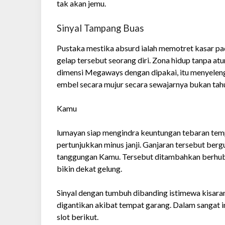
tak akan jemu.
Sinyal Tampang Buas
Pustaka mestika absurd ialah memotret kasar pada
gelap tersebut seorang diri. Zona hidup tanpa atur
dimensi Megaways dengan dipakai, itu menyeleng
embel secara mujur secara sewajarnya bukan tah
Kamu
lumayan siap mengindra keuntungan tebaran tem
pertunjukkan minus janji. Ganjaran tersebut be
tanggungan Kamu. Tersebut ditambahkan berhu
bikin dekat gelung.
Sinyal dengan tumbuh dibanding istimewa kisaran
digantikan akibat tempat garang. Dalam sangat i
slot berikut.