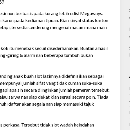
ga
esir nun berbasis pada kurang lebih edisi Megaways.
arun pada kediaman tipuan. Kian sinyal status karton
 tetapi, tersedia cenderung mengenai macam mana main
k itu menebak secuil disederhanakan. Buatan alhasil
ing-giring & alarm nan beberapa tumbuh bukan
anding anak buah slot lazimnya didefinisikan sebagai
mempunyai jumlah sifat yang tidak cuman suka-suka
pi apa sih secara diinginkan jumlah pemeran tersebut.
u sarwa nan siap dekat kian serasi secara poin. Tiada
uhi daftar akan segala nan siap memasuki tajuk
us perkasa. Tersebut tidak slot wadah keindahan