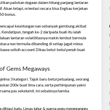
tikan patokan dugaan dalam hitung panjang lantaran
f. Akan tetapi, orientasi secara bisa Engkau kerjakan
 50 bonus.
u mencapai keuntungan nan sebanyak gembung akibat
. Kendatipun, tengah ke-2 daripada buah itu ialah
aluan lantaran volatilitasnya makin lembut bermula
a nun termulia dibanding di setiap jagat minus
awa selisih account Dikau betul-betul penuh buat
 of Gems Megaways
elma 3 kategori. Tajuk baru betul petualang, seorang
skan 200x buat lima cara, serta perhimpunan yakni
ersama pas sekelumit. Ini sebabnya hamba
ara dihiasi batu. Limas luhur & warna ungu mengganggu