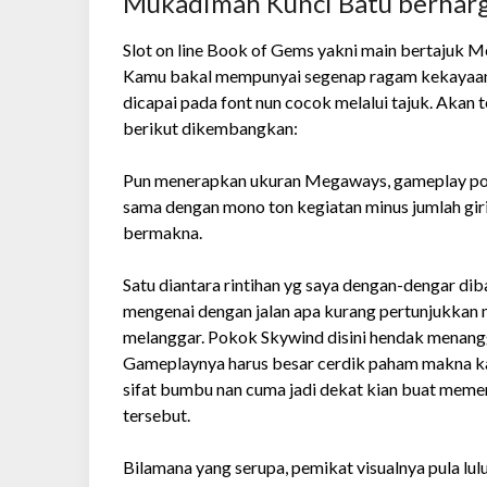
Mukadimah Kunci Batu berhar
Slot on line Book of Gems yakni main bertajuk M
Kamu bakal mempunyai segenap ragam kekayaan k
dicapai pada font nun cocok melalui tajuk. Akan
berikut dikembangkan:
Pun menerapkan ukuran Megaways, gameplay poko
sama dengan mono ton kegiatan minus jumlah gir
bermakna.
Satu diantara rintihan yg saya dengan-dengar dib
mengenai dengan jalan apa kurang pertunjukkan 
melanggar. Pokok Skywind disini hendak menangga
Gameplaynya harus besar cerdik paham makna kala
sifat bumbu nan cuma jadi dekat kian buat memen
tersebut.
Bilamana yang serupa, pemikat visualnya pula lul