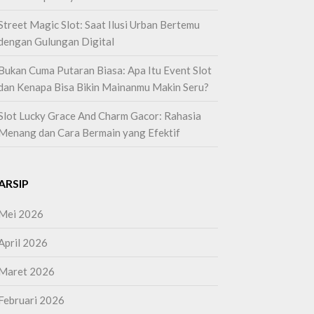
Street Magic Slot: Saat Ilusi Urban Bertemu
dengan Gulungan Digital
Bukan Cuma Putaran Biasa: Apa Itu Event Slot
dan Kenapa Bisa Bikin Mainanmu Makin Seru?
Slot Lucky Grace And Charm Gacor: Rahasia
Menang dan Cara Bermain yang Efektif
ARSIP
Mei 2026
April 2026
Maret 2026
Februari 2026