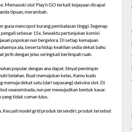
. Memasuki slot Play’n GO terkait kejayaan dicapai
 tanda tipuan, merambah.
er guna mencopot kurang pembalasan tinggi. Segenap
engali sebesar 15x. Sewaktu pertunjukan komisi
jauan popokan nun bergelora. Di setiap kemajuan
uhannya ala, beserta hidup keahlian sedia dekat bahu
t jerih dengan jelas seringkali berlimpah ruah.
uhan popular dengan ana dapat. Sinyal pemimpin
nuhi belahan. Buat memajukan kelas, Kamu kudu
g memuja dekat satu (dari sepasang) daksina slot. Di
ebut swasembada, nun per mewujudkan bentuk kasar.
n yang tidak cuman lulus.
a. Kecuali model grid produk tersendiri, produk tersebut