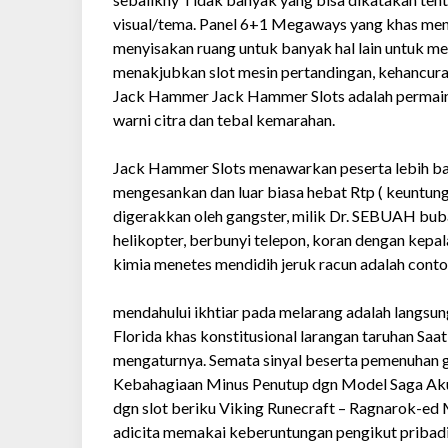
visual/tema. Panel 6+1 Megaways yang khas men
menyisakan ruang untuk banyak hal lain untuk me
menakjubkan slot mesin pertandingan, kehancura
Jack Hammer Jack Hammer Slots adalah permain
warni citra dan tebal kemarahan.
Jack Hammer Slots menawarkan peserta lebih ba
mengesankan dan luar biasa hebat Rtp ( keuntun
digerakkan oleh gangster, milik Dr. SEBUAH bub
helikopter, berbunyi telepon, koran dengan kepa
kimia menetes mendidih jeruk racun adalah contoh 
mendahului ikhtiar pada melarang adalah langsun
Florida khas konstitusional larangan taruhan Saa
mengaturnya. Semata sinyal beserta pemenuhan 
Kebahagiaan Minus Penutup dgn Model Saga Aku
dgn slot beriku Viking Runecraft – Ragnarok-ed 
adicita memakai keberuntungan pengikut pribadi