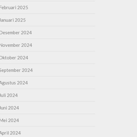
Februari 2025
Januari 2025
Desember 2024
November 2024
Oktober 2024
September 2024
Agustus 2024
Juli 2024
Juni 2024
Mei 2024
April 2024