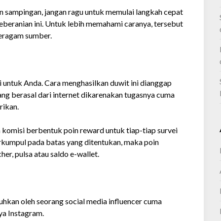
 sampingan, jangan ragu untuk memulai langkah cepat
beranian ini. Untuk lebih memahami caranya, tersebut
beragam sumber.
i untuk Anda. Cara menghasilkan duwit ini dianggap
g berasal dari internet dikarenakan tugasnya cuma
rikan.
komisi berbentuk poin reward untuk tiap-tiap survei
terkumpul pada batas yang ditentukan, maka poin
her, pulsa atau saldo e-wallet.
hkan oleh seorang social media influencer cuma
ya Instagram.