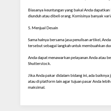
Biasanya keuntungan yang bakal Anda dapatkan b
diunduh atau dibeli orang. Komisinya banyak varia
5. Menjual Desain
Sama halnya bersama jasa penulisan artikel, And
tersebut sebagai langkah untuk membuahkan duw
Anda dapat menawarkan pelayanan Anda atau bek
Shutterstock.
Jika Anda pakar didalam bidang ini, ada baiknya
atau di platform lain agar tujuan pasar Anda lebih
maksimal.