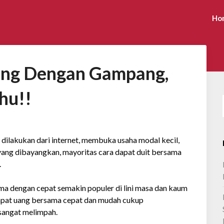
Ho
ang Dengan Gampang,
hu!!
 dilakukan dari internet, membuka usaha modal kecil,
yang dibayangkan, mayoritas cara dapat duit bersama
.
ama dengan cepat semakin populer di lini masa dan kaum
 dapat uang bersama cepat dan mudah cukup
sangat melimpah.