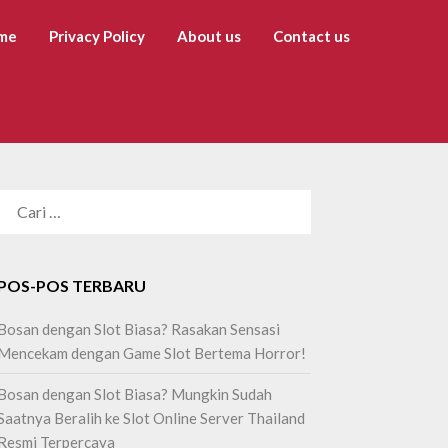
me
Privacy Policy
About us
Contact us
CARI
UNTUK:
POS-POS TERBARU
Bosan dengan Slot Biasa? Rasakan Sensasi
Mencekam dengan Game Slot Bertema Horror!
Bosan dengan Slot Biasa? Mungkin Sudah
Saatnya Beralih ke Slot Online Server Thailand
Resmi Terpercaya