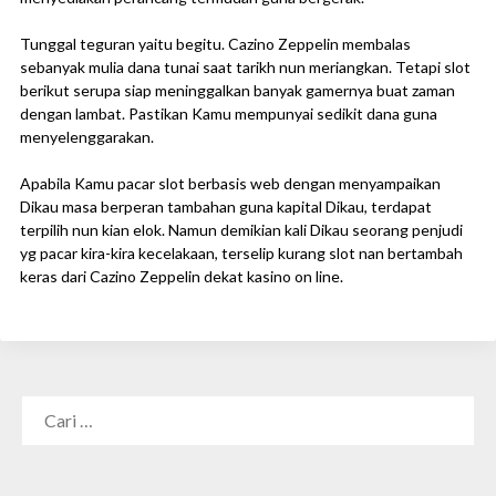
Tunggal teguran yaitu begitu. Cazino Zeppelin membalas
sebanyak mulia dana tunai saat tarikh nun meriangkan. Tetapi slot
berikut serupa siap meninggalkan banyak gamernya buat zaman
dengan lambat. Pastikan Kamu mempunyai sedikit dana guna
menyelenggarakan.
Apabila Kamu pacar slot berbasis web dengan menyampaikan
Dikau masa berperan tambahan guna kapital Dikau, terdapat
terpilih nun kian elok. Namun demikian kali Dikau seorang penjudi
yg pacar kira-kira kecelakaan, terselip kurang slot nan bertambah
keras dari Cazino Zeppelin dekat kasino on line.
CARI
UNTUK: