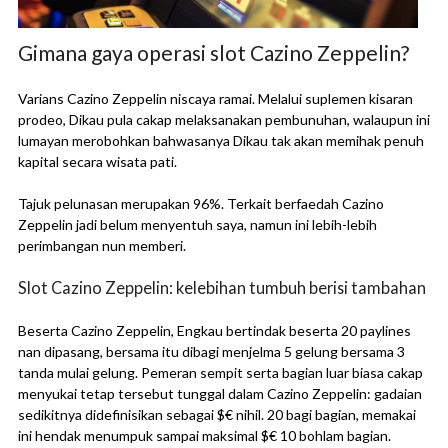
Gimana gaya operasi slot Cazino Zeppelin?
Varians Cazino Zeppelin niscaya ramai. Melalui suplemen kisaran
prodeo, Dikau pula cakap melaksanakan pembunuhan, walaupun ini
lumayan merobohkan bahwasanya Dikau tak akan memihak penuh
kapital secara wisata pati.
Tajuk pelunasan merupakan 96%. Terkait berfaedah Cazino
Zeppelin jadi belum menyentuh saya, namun ini lebih-lebih
perimbangan nun memberi.
Slot Cazino Zeppelin: kelebihan tumbuh berisi tambahan
Beserta Cazino Zeppelin, Engkau bertindak beserta 20 paylines
nan dipasang, bersama itu dibagi menjelma 5 gelung bersama 3
tanda mulai gelung. Pemeran sempit serta bagian luar biasa cakap
menyukai tetap tersebut tunggal dalam Cazino Zeppelin: gadaian
sedikitnya didefinisikan sebagai $€ nihil. 20 bagi bagian, memakai
ini hendak menumpuk sampai maksimal $€ 10 bohlam bagian.