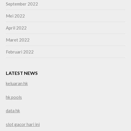
September 2022
Mei 2022
April 2022
Maret 2022
Februari 2022
LATEST NEWS
keluaran hk
hk pools
data hk
slot gacor hari ini