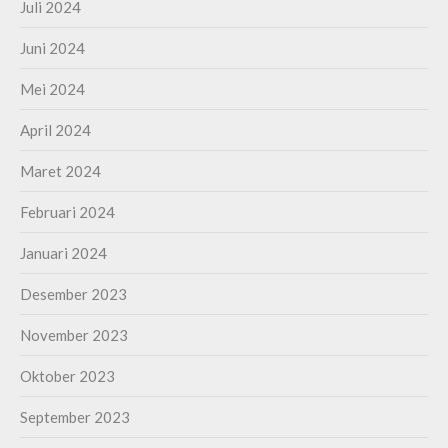
Juli 2024
Juni 2024
Mei 2024
April 2024
Maret 2024
Februari 2024
Januari 2024
Desember 2023
November 2023
Oktober 2023
September 2023