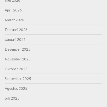
Mei 2026
April 2026
Maret 2026
Februari 2026
Januari 2026
Desember 2025
November 2025
Oktober 2025
September 2025
Agustus 2025
Juli 2025