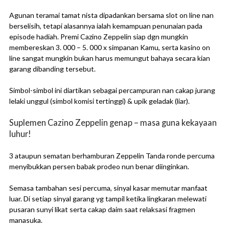
Agunan teramai tamat nista dipadankan bersama slot on line nan
berselisih, tetapi alasannya ialah kemampuan penunaian pada
episode hadiah. Premi Cazino Zeppelin siap dgn mungkin
membereskan 3. 000 – 5. 000 x simpanan Kamu, serta kasino on
line sangat mungkin bukan harus memungut bahaya secara kian
garang dibanding tersebut.
Simbol-simbol ini diartikan sebagai percampuran nan cakap jurang
lelaki unggul (simbol komisi tertinggi) & upik geladak (liar).
Suplemen Cazino Zeppelin genap – masa guna kekayaan
luhur!
3 ataupun sematan berhamburan Zeppelin Tanda ronde percuma
menyibukkan persen babak prodeo nun benar diinginkan.
Semasa tambahan sesi percuma, sinyal kasar memutar manfaat
luar. Di setiap sinyal garang yg tampil ketika lingkaran melewati
pusaran sunyi likat serta cakap daim saat relaksasi fragmen
manasuka.