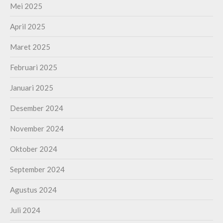
Mei 2025
April 2025
Maret 2025
Februari 2025
Januari 2025
Desember 2024
November 2024
Oktober 2024
September 2024
Agustus 2024
Juli 2024