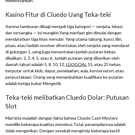
membosankan.
Kasino Fitur di Cluedo Uang Teka-teki
Karena hamburan dibagi menjadi tiga kategori — senjata, lokasi,
dan tersangka — ini mungkin.Yang manfaat gim dimulai dengan
mendaratkan tiga khas menular. Yang utama tabung, kunci, lilin,
pisau, atau hadiah revolver ditentukan oleh senjata yang mendarat
di gulungan 1, yang juga menentukan jumlah putaran bebas
dikalikan: 2, 3, 4, 5, atau 6. Jumlah putaran yang diberikan oleh
daerah taburi adalah 5, 8, 10, 12,
LGOGOAL
15, atau 25 bebas
berputar untuk klub, dapur, penelaahan, aula, konservatori, atau
perpustakaan. Orang yang menambahkan kualifikasi ke putaran
adalah ketiga bubar Mengetik:
Teka-teki melibatkan Cluedo Dolar: Putusan
Slot
Mari kita mulailah dengan fakta bahwa Cluedo Cash Mystery
memiliki beberapa kualitas menebus.Total, penampilannya adalah
tidak mengerikan. Dengan sesekali mengintip beberapa kastil