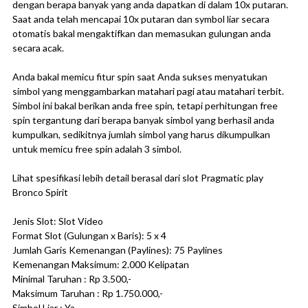
dengan berapa banyak yang anda dapatkan di dalam 10x putaran.
Saat anda telah mencapai 10x putaran dan symbol liar secara
otomatis bakal mengaktifkan dan memasukan gulungan anda
secara acak.
Anda bakal memicu fitur spin saat Anda sukses menyatukan
simbol yang menggambarkan matahari pagi atau matahari terbit.
Simbol ini bakal berikan anda free spin, tetapi perhitungan free
spin tergantung dari berapa banyak simbol yang berhasil anda
kumpulkan, sedikitnya jumlah simbol yang harus dikumpulkan
untuk memicu free spin adalah 3 simbol.
Lihat spesifikasi lebih detail berasal dari slot Pragmatic play
Bronco Spirit
Jenis Slot: Slot Video
Format Slot (Gulungan x Baris): 5 x 4
Jumlah Garis Kemenangan (Paylines): 75 Paylines
Kemenangan Maksimum: 2.000 Kelipatan
Minimal Taruhan : Rp 3.500,-
Maksimum Taruhan : Rp 1.750.000,-
Simbol Liar : Ya