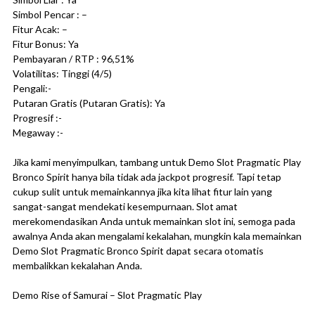
Simbol Pencar : –
Fitur Acak: –
Fitur Bonus: Ya
Pembayaran / RTP : 96,51%
Volatilitas: Tinggi (4/5)
Pengali:-
Putaran Gratis (Putaran Gratis): Ya
Progresif :-
Megaway :-
Jika kami menyimpulkan, tambang untuk Demo Slot Pragmatic Play
Bronco Spirit hanya bila tidak ada jackpot progresif. Tapi tetap
cukup sulit untuk memainkannya jika kita lihat fitur lain yang
sangat-sangat mendekati kesempurnaan. Slot amat
merekomendasikan Anda untuk memainkan slot ini, semoga pada
awalnya Anda akan mengalami kekalahan, mungkin kala memainkan
Demo Slot Pragmatic Bronco Spirit dapat secara otomatis
membalikkan kekalahan Anda.
Demo Rise of Samurai – Slot Pragmatic Play