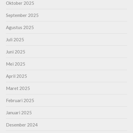
Oktober 2025
September 2025
Agustus 2025
Juli 2025
Juni 2025
Mei 2025
April 2025
Maret 2025
Februari 2025
Januari 2025
Desember 2024