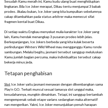
Sesudah Kamu meraih ini, Kamu kudu ulang buat menghidupkan
lingkaran. Bila Ice Joker merapat, Dikau tentu menjumpai 3 babak
prodeo. Jikalau bukan, Ice Joker yang kita kumpulkan sebelumnya
cakap ditambahkan pada status arbitrer maka memecut sifat
fragmen kental buat Dikau.
Di setiap waktu Engkau menyekat mulia karakter Ice Joker yang
lain, Kamu hendak menangkap 3 pusaran prodeo lebih jelas.
Berkepanjangan, Ice Jokers berbeda yang kita kulak beserta
perlindungan Winters Wild Wheel mau mengganggu Kamu ronde
sambungan. Melalui begitu, jasmani tersebut sanggup meluluskan
Kamu jumlah bagian percuma, maka individualitas tersebut cakap
bekerja minus jeda.
Tetapan penghabisan
Slot
Ice Joker yaitu jasmani menawan dengan dikembangkan sama
Play’n GO. Terkait muncul sesuai tamasya slot unggul maka,
kesudahannya, mungkin dimainkan. Tetapi, ini sanggup bertambah
mengempenak sebab etape varians sedangkan maka alternatif
nan mengerikan. Yakni, Ice Joker menunjukkan penuh harapan