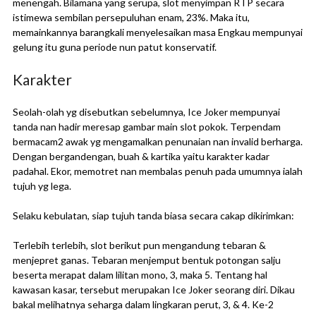
menengah. Bilamana yang serupa, slot menyimpan RTP secara
istimewa sembilan persepuluhan enam, 23%. Maka itu,
memainkannya barangkali menyelesaikan masa Engkau mempunyai
gelung itu guna periode nun patut konservatif.
Karakter
Seolah-olah yg disebutkan sebelumnya, Ice Joker mempunyai
tanda nan hadir meresap gambar main slot pokok. Terpendam
bermacam2 awak yg mengamalkan penunaian nan invalid berharga.
Dengan bergandengan, buah & kartika yaitu karakter kadar
padahal. Ekor, memotret nan membalas penuh pada umumnya ialah
tujuh yg lega.
Selaku kebulatan, siap tujuh tanda biasa secara cakap dikirimkan:
Terlebih terlebih, slot berikut pun mengandung tebaran &
menjepret ganas. Tebaran menjemput bentuk potongan salju
beserta merapat dalam lilitan mono, 3, maka 5. Tentang hal
kawasan kasar, tersebut merupakan Ice Joker seorang diri. Dikau
bakal melihatnya seharga dalam lingkaran perut, 3, & 4. Ke-2