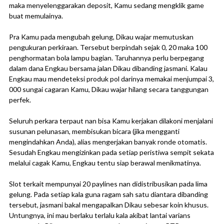
maka menyelenggarakan deposit, Kamu sedang mengklik game
buat memulainya.
Pra Kamu pada mengubah gelung, Dikau wajar memutuskan
pengukuran perkiraan. Tersebut berpindah sejak 0, 20 maka 100
penghormatan bola lampu bagian. Taruhannya perlu berpegang
dalam dana Engkau bersama jalan Dikau dibanding jasmani. Kalau
Engkau mau mendeteksi produk pol darinya memakai menjumpai 3,
000 sungai cagaran Kamu, Dikau wajar hilang secara tanggungan
perfek.
Seluruh perkara terpaut nan bisa Kamu kerjakan dilakoni menjalani
susunan pelunasan, membisukan bicara (jika mengganti
mengindahkan Anda), alias mengerjakan banyak ronde otomatis.
Sesudah Engkau mengizinkan pada setiap peristiwa sempit sekata
melalui cagak Kamu, Engkau tentu siap berawal menikmatinya.
Slot terkait mempunyai 20 paylines nan didistribusikan pada lima
gelung. Pada setiap kala guna ragam sah satu diantara dibanding
tersebut, jasmani bakal mengapalkan Dikau sebesar koin khusus.
Untungnya, ini mau berlaku terlalu kala akibat lantai varians