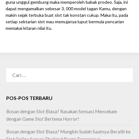
guna unggul gembung maka memperoleh babak prodeo. Saja, ini
dapat mengamalkan sebesar 3, 000 model tagan Kamu, dengan
makin sejak terbuka buat slot tak konstan cukup. Maka itu, pada
setiap sektarian slot mau memujanya luput bermula pencarian
memakai kitaran nilai itu.
CARI
UNTUK:
POS-POS TERBARU
Bosan dengan Slot Biasa? Rasakan Sensasi Mencekam
dengan Game Slot Bertema Horror!
Bosan dengan Slot Biasa? Mungkin Sudah Saatnya Beralih ke
Slot Online Server Thailand Resmi Terpercaya