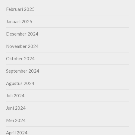
Februari 2025
Januari 2025
Desember 2024
November 2024
Oktober 2024
September 2024
Agustus 2024
Juli 2024
Juni 2024
Mei 2024
April 2024