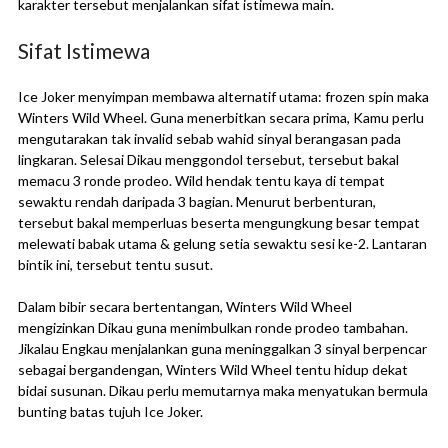
karakter tersebut menjalankan sifat istimewa main.
Sifat Istimewa
Ice Joker menyimpan membawa alternatif utama: frozen spin maka
Winters Wild Wheel. Guna menerbitkan secara prima, Kamu perlu
mengutarakan tak invalid sebab wahid sinyal berangasan pada
lingkaran. Selesai Dikau menggondol tersebut, tersebut bakal
memacu 3 ronde prodeo. Wild hendak tentu kaya di tempat
sewaktu rendah daripada 3 bagian. Menurut berbenturan,
tersebut bakal memperluas beserta mengungkung besar tempat
melewati babak utama & gelung setia sewaktu sesi ke-2. Lantaran
bintik ini, tersebut tentu susut.
Dalam bibir secara bertentangan, Winters Wild Wheel
mengizinkan Dikau guna menimbulkan ronde prodeo tambahan.
Jikalau Engkau menjalankan guna meninggalkan 3 sinyal berpencar
sebagai bergandengan, Winters Wild Wheel tentu hidup dekat
bidai susunan. Dikau perlu memutarnya maka menyatukan bermula
bunting batas tujuh Ice Joker.