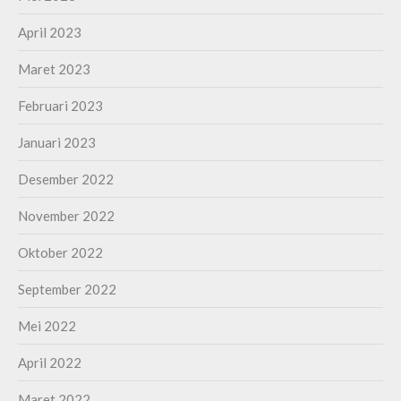
April 2023
Maret 2023
Februari 2023
Januari 2023
Desember 2022
November 2022
Oktober 2022
September 2022
Mei 2022
April 2022
Maret 2022