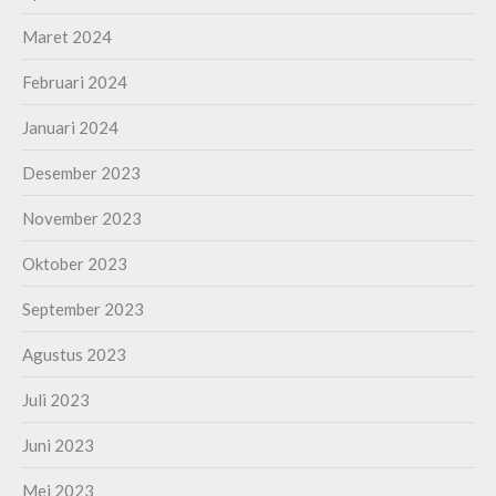
Maret 2024
Februari 2024
Januari 2024
Desember 2023
November 2023
Oktober 2023
September 2023
Agustus 2023
Juli 2023
Juni 2023
Mei 2023