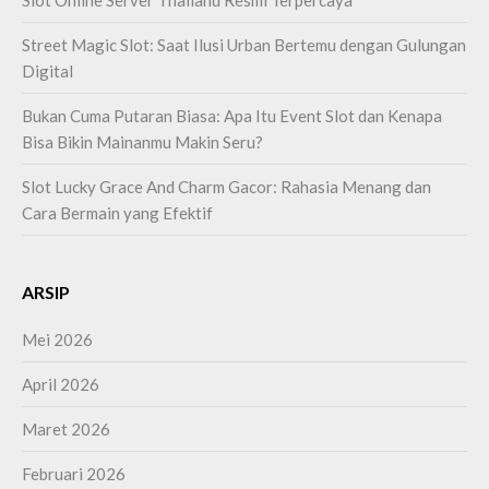
Street Magic Slot: Saat Ilusi Urban Bertemu dengan Gulungan
Digital
Bukan Cuma Putaran Biasa: Apa Itu Event Slot dan Kenapa
Bisa Bikin Mainanmu Makin Seru?
Slot Lucky Grace And Charm Gacor: Rahasia Menang dan
Cara Bermain yang Efektif
ARSIP
Mei 2026
April 2026
Maret 2026
Februari 2026