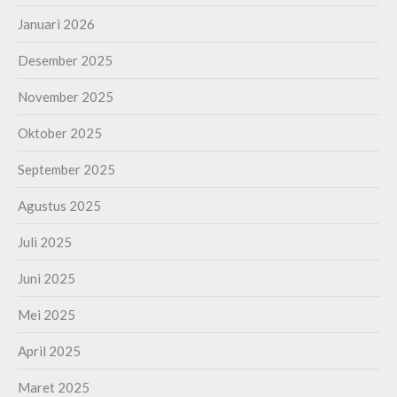
Januari 2026
Desember 2025
November 2025
Oktober 2025
September 2025
Agustus 2025
Juli 2025
Juni 2025
Mei 2025
April 2025
Maret 2025