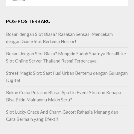
UNTUK:
POS-POS TERBARU
Bosan dengan Slot Biasa? Rasakan Sensasi Mencekam
dengan Game Slot Bertema Horror!
Bosan dengan Slot Biasa? Mungkin Sudah Saatnya Beralih ke
Slot Online Server Thailand Resmi Terpercaya
Street Magic Slot: Saat Ilusi Urban Bertemu dengan Gulungan
Digital
Bukan Cuma Putaran Biasa: Apa Itu Event Slot dan Kenapa
Bisa Bikin Mainanmu Makin Seru?
Slot Lucky Grace And Charm Gacor: Rahasia Menang dan
Cara Bermain yang Efektif