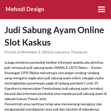
Skip
Mehndi Design
to
content
Judi Sabung Ayam Online
Slot Kaskus
Posted on
November 3, 2022
by
Lawrence Thompson
Ia juga meminta penduduk berikan informasi apabila ada aktivitas
judi, termasuk judi sabung ayam. MANILA, DDTCNews – Komisi
Keuangan DPR Filipina menyetujui rancangan undang-undang
yang mengatur pajak atas judi sabung ayam online sebagai usaha
meningkatkan penerimaan pajak di sedang pandemi Covid-19.
Kapolresta meneruskan Pembubaran judi sabung ayam tersebut
berasal dari informasi penduduk atas maraknya judi sabung ayam di
wilayah hukum Polsek Jetis.
Pemerintah area nantinya tetap akan berwenang mengatur dan
pengumpulan pendapatan atas judi dan taruhan di wilayahnya.