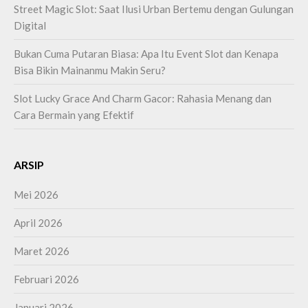
Street Magic Slot: Saat Ilusi Urban Bertemu dengan Gulungan
Digital
Bukan Cuma Putaran Biasa: Apa Itu Event Slot dan Kenapa
Bisa Bikin Mainanmu Makin Seru?
Slot Lucky Grace And Charm Gacor: Rahasia Menang dan
Cara Bermain yang Efektif
ARSIP
Mei 2026
April 2026
Maret 2026
Februari 2026
Januari 2026