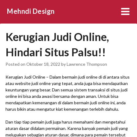
Skip
Mehndi Design
to
content
Kerugian Judi Online,
Hindari Situs Palsu!!
Posted on
Oktober 18, 2022
by
Lawrence Thompson
Kerugian Judi Online – Dalam bermain judi online di di antara situs
atau website judi online yang tepat, anda juga bisa mendapatkan
keuntungan yang besar. Dan semua sistem transaksi di situs judi
online ini bisa anda awasi bersama dengan aman. Untuk bisa
mendapatkan kemenangan di dalam bermain judi online ini, anda
harus bikin atau mengatur kiat kemenangan terlebih dahulu.
Dan tiap tiap pemain judi juga harus memahami dan mengetahui
aturan dasar didalam permainan. Karena banyak pemain judi yang
melupakan sebagian aturan dasar, dimana para pemain tersebut