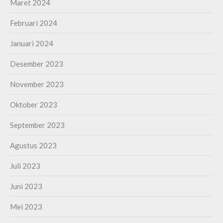
Maret 2024
Februari 2024
Januari 2024
Desember 2023
November 2023
Oktober 2023
September 2023
Agustus 2023
Juli 2023
Juni 2023
Mei 2023