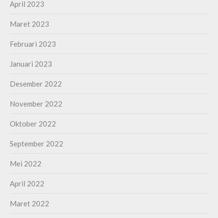
April 2023
Maret 2023
Februari 2023
Januari 2023
Desember 2022
November 2022
Oktober 2022
September 2022
Mei 2022
April 2022
Maret 2022