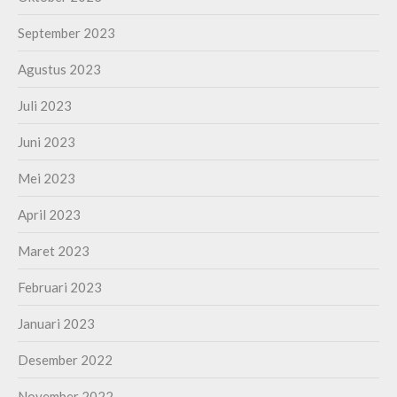
September 2023
Agustus 2023
Juli 2023
Juni 2023
Mei 2023
April 2023
Maret 2023
Februari 2023
Januari 2023
Desember 2022
November 2022