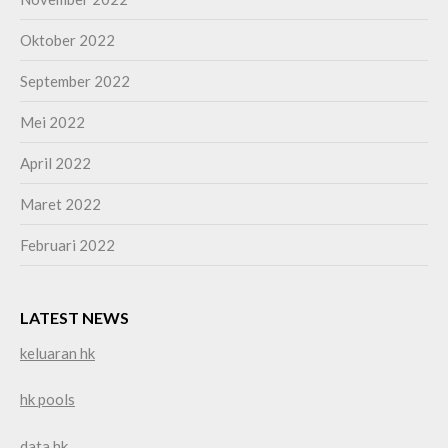
Oktober 2022
September 2022
Mei 2022
April 2022
Maret 2022
Februari 2022
LATEST NEWS
keluaran hk
hk pools
data hk