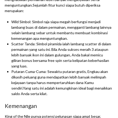
menguntungkan.Sejumlah fitur kunci siapa butuh diperiksa
merupakan:
Wild Simbol: Simbol raja siapa megah berfungsi menjadi
lambang buas di dalam permainan, mengganti lambang lainnya
selain lambang sebar untuk membantu membuat kombinasi
kemenangan apa menguntungkan.
Scatter Tanda: Simbol piramida ialah lambang scatter di dalam
permainan yang satu ini. Bila Anda sukses meraih 3 ataupun
lebih banyak ikon ini dalam gulungan, Anda bakal memicu
giliran bonus bersama free spin serta kelipatan keberhasilan
yang luas.
Putaran Cuma-Cuma: Sewaktu putaran gratis, Engkau akan
dikasih peluang guna mendapatkan lebih banyak melimpah
kejayaan tanpa harus mempertaruhkan dana Kamu
sendiri.Yang satu ini adalah kemungkinan ideal bagi menaikkan
saldo Anda serta kilat.
Kemenangan
King of the Nile punya potensi pelunasan siapa amat besar,