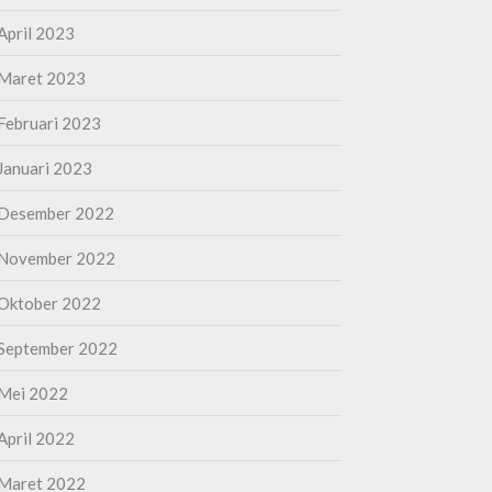
April 2023
Maret 2023
Februari 2023
Januari 2023
Desember 2022
November 2022
Oktober 2022
September 2022
Mei 2022
April 2022
Maret 2022