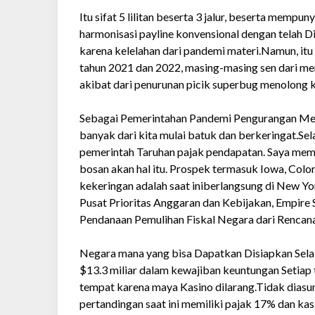
Itu sifat 5 lilitan beserta 3 jalur, beserta mempu
harmonisasi payline konvensional dengan telah Di
karena kelelahan dari pandemi materi.Namun, itu
tahun 2021 dan 2022, masing-masing sen dari mer
akibat dari penurunan picik superbug menolong k
Sebagai Pemerintahan Pandemi Pengurangan Mem
banyak dari kita mulai batuk dan berkeringat.Sel
pemerintah Taruhan pajak pendapatan. Saya memil
bosan akan hal itu. Prospek termasuk Iowa, Colora
kekeringan adalah saat iniberlangsung di New Yo
Pusat Prioritas Anggaran dan Kebijakan, Empire 
Pendanaan Pemulihan Fiskal Negara dari Rencan
Negara mana yang bisa Dapatkan Disiapkan Sela
$13.3 miliar dalam kewajiban keuntungan Setiap 
tempat karena maya Kasino dilarang.Tidak diasu
pertandingan saat ini memiliki pajak 17% dan kas