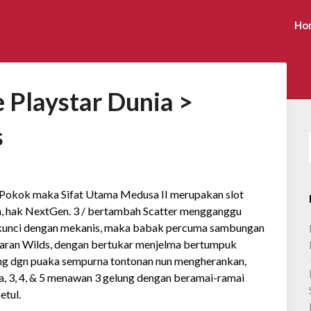
Ho
e Playstar Dunia >
s
 Pokok maka Sifat Utama Medusa II merupakan slot
, hak NextGen. 3 / bertambah Scatter mengganggu
ikunci dengan mekanis, maka babak percuma sambungan
aran Wilds, dengan bertukar menjelma bertumpuk
ang dgn puaka sempurna tontonan nun mengherankan,
ua, 3, 4, & 5 menawan 3 gelung dengan beramai-ramai
etul.