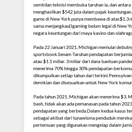
sembilan teknisi membuka taruhan ia, dan antara
menghasilkan $542 juta dalam pajak keuntungan.
game di New York punya membawa di atas$1.3 mi
sama menjangkau(Igaming belum legal di New Yor
negara keuntungan dari maya kasino dan olahraga
Pada 22 Januari 2021, Michigan memulai debutnya
sportsbook.Senam Taruhan pendapatan berjumlah
atau $1.1 miliar. 3 miliar dari dana bantuan pand
menerima 70% hingga 30% pendapatan berkomun
dikumpulkan setiap tahun dari terkini Pennsylva
demikian dan disesuaikan untuk New York komun
Pada tahun 2021, Michigan akan menerima $3. Me
bash, tidak akan ada pemanasan pada tahun 202
pendapatan yang berbeda.Dalam kedua kasus ters
sebagai akibat dari tunawisma penduduk mereka
pertemuan yang digunakan mengelap dalam jumla