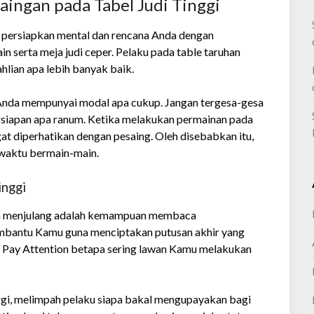
aingan pada Tabel Judi Tinggi
n, persiapkan mental dan rencana Anda dengan
in serta meja judi ceper. Pelaku pada table taruhan
lian apa lebih banyak baik.
 Anda mempunyai modal apa cukup. Jangan tergesa-gesa
rsiapan apa ranum. Ketika melakukan permainan pada
gat diperhatikan dengan pesaing. Oleh disebabkan itu,
 waktu bermain-main.
nggi
uhan menjulang adalah kemampuan membaca
bantu Kamu guna menciptakan putusan akhir yang
 Pay Attention betapa sering lawan Kamu melakukan
ggi, melimpah pelaku siapa bakal mengupayakan bagi