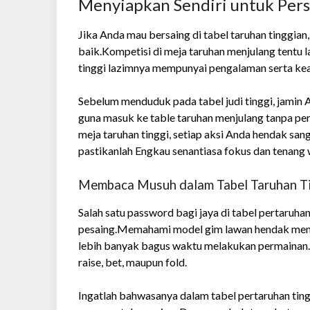
Menyiapkan Sendiri untuk Pers
Jika Anda mau bersaing di tabel taruhan tinggia
baik.Kompetisi di meja taruhan menjulang tentu la
tinggi lazimnya mempunyai pengalaman serta keah
Sebelum menduduk pada tabel judi tinggi, jamin
guna masuk ke table taruhan menjulang tanpa pe
meja taruhan tinggi, setiap aksi Anda hendak san
pastikanlah Engkau senantiasa fokus dan tenang
Membaca Musuh dalam Tabel Taruhan Ti
Salah satu password bagi jaya di tabel pertar
pesaing.Memahami model gim lawan hendak mem
lebih banyak bagus waktu melakukan permainan.
raise, bet, maupun fold.
Ingatlah bahwasanya dalam tabel pertaruhan tin