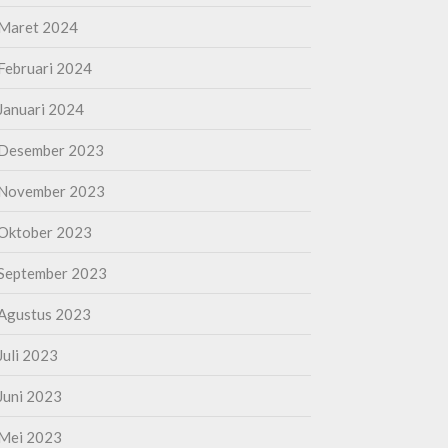
Maret 2024
Februari 2024
Januari 2024
Desember 2023
November 2023
Oktober 2023
September 2023
Agustus 2023
Juli 2023
Juni 2023
Mei 2023