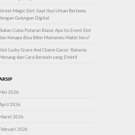
Street Magic Slot: Saat Ilusi Urban Bertemu
dengan Gulungan Digital
Bukan Cuma Putaran Biasa: Apa Itu Event Slot
dan Kenapa Bisa Bikin Mainanmu Makin Seru?
Slot Lucky Grace And Charm Gacor: Rahasia
Menang dan Cara Bermain yang Efektif
ARSIP
Mei 2026
April 2026
Maret 2026
Februari 2026